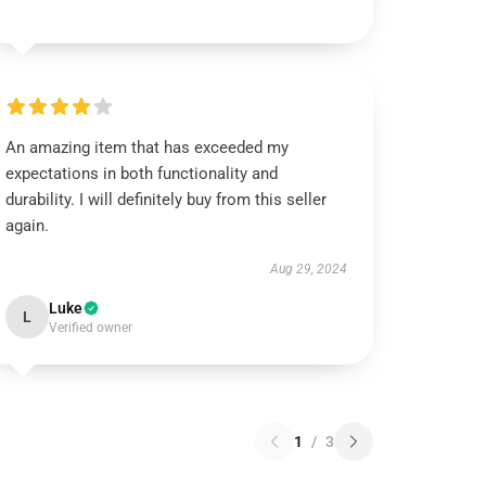
An amazing item that has exceeded my
expectations in both functionality and
durability. I will definitely buy from this seller
again.
Aug 29, 2024
Luke
L
Verified owner
1
/
3