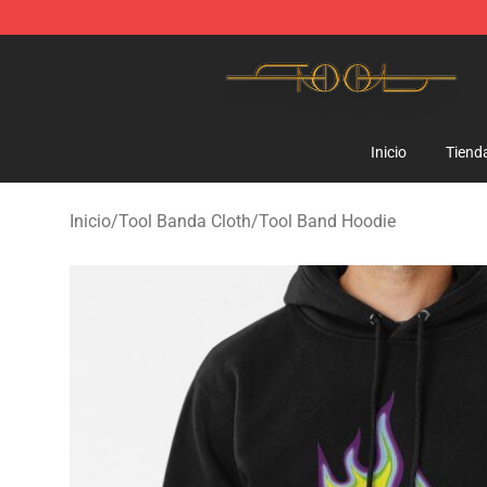
Tool Store - Official Tool Merchandise Shop
Inicio
Tiend
Inicio
/
Tool Banda Cloth
/
Tool Band Hoodie