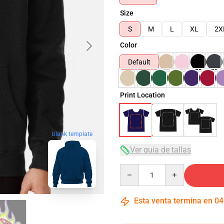
Size
S
M
L
XL
2X
Color
Default
Print Location
blank template
Ver guía de tallas
Quantity
Esta venta termina en
04