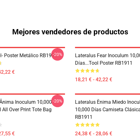
Mejores vendedores de productos
-20%
l- Poster Metálico RB1911
Lateralus Fear Inoculum 10,
Días...tool Poster RB1911
42,22 €
18,21 € - 42,22 €
-20%
 Ånima Inoculum 10,000
Lateralus Ènima Miedo Inoc
l All Over Print Tote Bag
10,000 Días Camiseta Clásica 
RB1911
27,55 €
24,38 € - 28,06 €