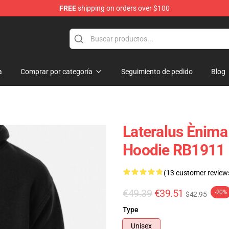
FREE
shipping on orders over $100
a
Comprar por categoría
Seguimiento de pedido
Blog
Lateralus Ènima
Hoodie RB1911
(13 customer review
€49.39
€39.51
-20%
$42.95
Type
Unisex