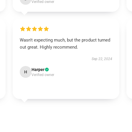
Verified owner
Wasn't expecting much, but the product turned
out great. Highly recommend.
Sep 22, 2024
Harper
H
Verified owner