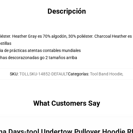
Descripción
iéster. Heather Gray es 70% algodón, 30% poliéster. Charcoal Heather es
stillas
eria de prácticas atentas contables mundiales
uchas descorazonadas go 2 tamaños arriba
SKU
:
TOLLSKU-14852-DEFAULT
Categorías
:
Tool Band Hoodie
,
What Customers Say
ima Days-tool Undertow Pullover Hoodie 