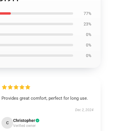
77%
23%
0%
0%
0%
Provides great comfort, perfect for long use.
Dec 2, 2024
Christopher
C
Verified owner