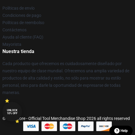
Políticas de envío
Condiciones de pago
Políticas de reembolso
Contáctenos
Ayuda al cliente (FAQ)
Mayorista
Nuestra tienda
Cada producto que ofrecemos es cuidadosamente diseñado por
nuestro equipo de clase mundial. Ofrecemos una amplia variedad de
productos de alta calidad y estilo, no sólo para mostrar su estilo
personal, sino para darle la oportunidad de expresarse de todas
maneras.
UNLOCK
10% OFF
© Tool Store - Official Tool Merchandise Shop 2026 all rights reserved
Help