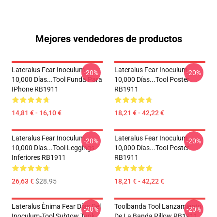
Mejores vendedores de productos
Lateralus Fear Inoculum
Lateralus Fear Inoculum
-20%
-20%
10,000 Días...tool Funda Para
10,000 Días...tool Poster
IPhone RB1911
RB1911
14,81 € - 16,10 €
18,21 € - 42,22 €
Lateralus Fear Inoculum
Lateralus Fear Inoculum
-20%
-20%
10,000 Días...tool Leggings
10,000 Días...tool Poster
Inferiores RB1911
RB1911
26,63 €
$28.95
18,21 € - 42,22 €
Lateralus Ènima Fear Días Del
Toolbanda Tool Lanzamiento
-20%
-20%
Inoculum-Tool Subtow Tank
De La Banda Pillow RB1911