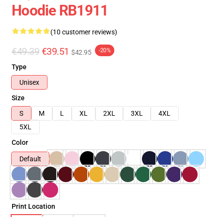
Hoodie RB1911
(10 customer reviews)
€49.39
€39.51
-20%
$42.95
Type
Unisex
Size
S
M
L
XL
2XL
3XL
4XL
5XL
Color
Default
Print Location