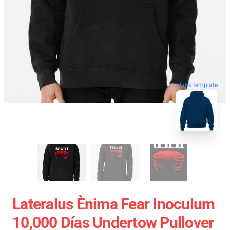
blank template
Lateralus Ènima Fear Inoculum
10,000 Días Undertow Pullover