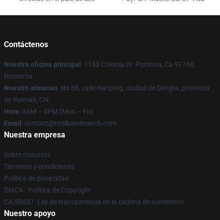
Contáctenos
Nuestra oficina principal
: 1153 Colonia Dr. Pomona, Ca 91766,
Nosotros
Nuestro almacén
: No 88, calle Nanping, ciudad de Dengta, provincia
de Yunnan, CN
Hora
: 9AM – 5PM (Mon – Fri)
Email
: contact@toolbandmerch.com
Nuestra empresa
Sobre nosotros
Términos y condiciones
Política de privacidad
DMCA - Política de Copyright
CA SB657: Ley de transparencia en la cadena de suministro
Nuestro apoyo