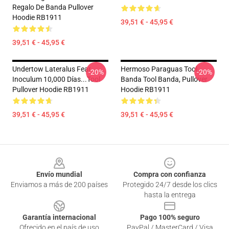
Regalo De Banda Pullover
Hoodie RB1911
39,51 € - 45,95 €
39,51 € - 45,95 €
Undertow Lateralus Fear
Hermoso Paraguas Tool
-20%
-20%
Inoculum 10,000 Días...tool
Banda Tool Banda, Pullover
Pullover Hoodie RB1911
Hoodie RB1911
39,51 € - 45,95 €
39,51 € - 45,95 €
Footer
Envío mundial
Compra con confianza
Enviamos a más de 200 países
Protegido 24/7 desde los clics
hasta la entrega
Garantía internacional
Pago 100% seguro
Ofrecido en el país de uso
PayPal / MasterCard / Visa