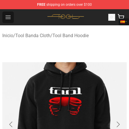
FREE
shipping on orders over $100
Tool Store - Official Tool Merchandise Shop
Open menu
Inicio
/
Tool Banda Cloth
/
Tool Band Hoodie