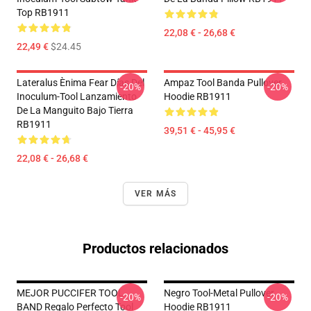
Top RB1911
22,08 € - 26,68 €
22,49 €
$24.45
Lateralus Ènima Fear Días Del
Ampaz Tool Banda Pullover
-20%
-20%
Inoculum-Tool Lanzamiento
Hoodie RB1911
De La Manguito Bajo Tierra
RB1911
39,51 € - 45,95 €
22,08 € - 26,68 €
VER MÁS
Productos relacionados
MEJOR PUCCIFER TOOL
Negro Tool-Metal Pullover
-20%
-20%
BAND Regalo Perfecto Tool
Hoodie RB1911