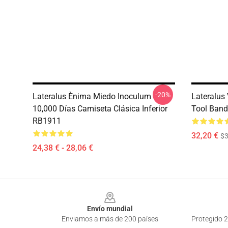
-20%
Lateralus Ènima Miedo Inoculum
Lateralu
10,000 Días Camiseta Clásica Inferior
Tool Band 
RB1911
32,20 €
$
24,38 € - 28,06 €
Footer
Envío mundial
Enviamos a más de 200 países
Protegido 2