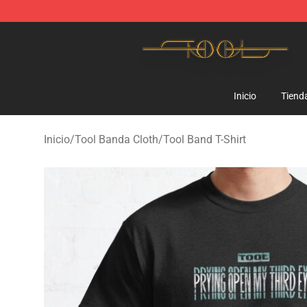
Tool Store - Official Tool Merchandise Shop
Inicio
Tiend
Inicio
/
Tool Banda Cloth
/
Tool Band T-Shirt