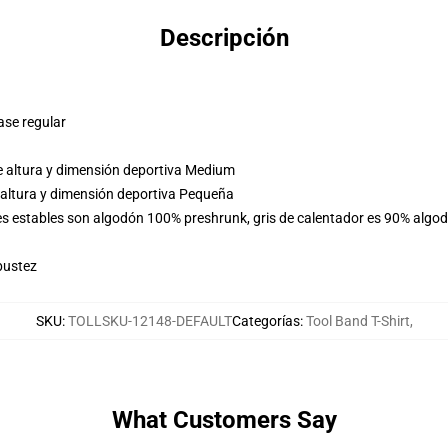
Descripción
ase regular
e altura y dimensión deportiva Medium
 altura y dimensión deportiva Pequeña
res estables son algodón 100% preshrunk, gris de calentador es 90% algo
bustez
SKU
:
TOLLSKU-12148-DEFAULT
Categorías
:
Tool Band T-Shirt
,
What Customers Say