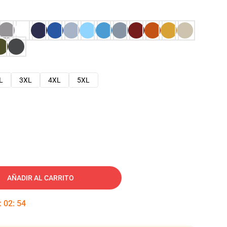
L
3XL
4XL
5XL
AÑADIR AL CARRITO
:
02
:
53