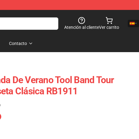
Atención al cliente
Ver carrito
Contacto
da De Verano Tool Band Tour
seta Clásica RB1911
)