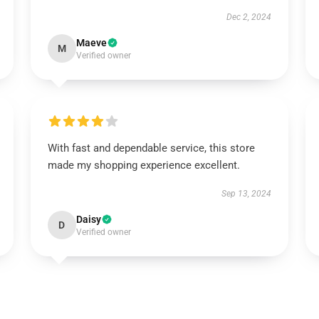
Dec 2, 2024
Maeve
M
Verified owner
With fast and dependable service, this store
made my shopping experience excellent.
Sep 13, 2024
Daisy
D
Verified owner