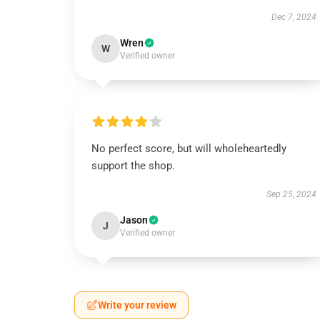
Dec 7, 2024
Wren
W
Verified owner
No perfect score, but will wholeheartedly
support the shop.
Sep 25, 2024
Jason
J
Verified owner
Write your review