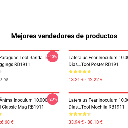
Mejores vendedores de productos
-20%
araguas Tool Banda Tool
Lateralus Fear Inoculum 10,
eggings RB1911
Días...tool Poster RB1911
18,21 € - 42,22 €
8.95
-20%
 Ånima Inoculum 10,000
Lateralus Fear Inoculum 10,
ol Classic Mug RB1911
Días...tool Mochila RB1911
26,68 €
33,94 € - 38,18 €