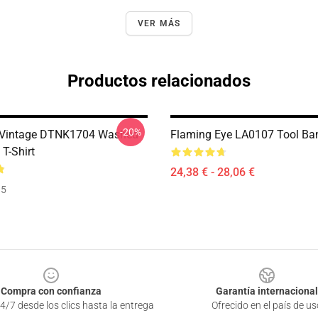
VER MÁS
Productos relacionados
-20%
s Vintage DTNK1704 Washed
Flaming Eye LA0107 Tool Ban
T-Shirt
24,38 € - 28,06 €
35
Compra con confianza
Garantía internacional
4/7 desde los clics hasta la entrega
Ofrecido en el país de us