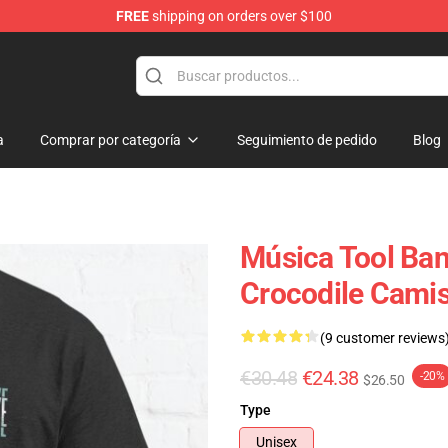
FREE
shipping on orders over $100
a
Comprar por categoría
Seguimiento de pedido
Blog
Música Tool Ban
Crocodile Cami
(9 customer reviews
€30.48
€24.38
-20%
$26.50
Type
Unisex