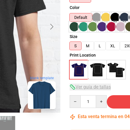
Color
Default
Size
S
M
L
XL
2X
Print Location
blank template
Ver guía de tallas
Quantity
Esta venta termina en
04