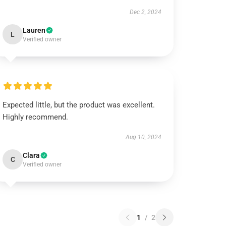
Dec 2, 2024
Lauren
L
Verified owner
Expected little, but the product was excellent.
Highly recommend.
Aug 10, 2024
Clara
C
Verified owner
1
/
2