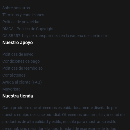
Sobre nosotros
Términos y condiciones
Política de privacidad
DMCA - Política de Copyright
CA SB657: Ley de transparencia en la cadena de suministro
Nuestro apoyo
Políticas de envío
Condiciones de pago
Políticas de reembolso
Contáctenos
Ayuda al cliente (FAQ)
Mayorista
Nuestra tienda
Cada producto que ofrecemos es cuidadosamente diseñado por
nuestro equipo de clase mundial. Ofrecemos una amplia variedad de
productos de alta calidad y estilo, no sólo para mostrar su estilo
personal, sino para darle la oportunidad de expresarse de todas