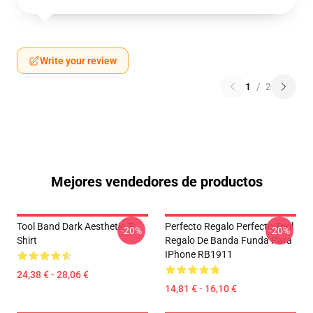
Write your review
1
/
2
Mejores vendedores de productos
Tool Band Dark Aesthetic T-
Perfecto Regalo Perfecto Tool
-20%
-20%
Shirt
Regalo De Banda Funda Para
IPhone RB1911
24,38 € - 28,06 €
14,81 € - 16,10 €