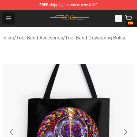
FREE
shipping on orders over $100
Tool Store - Official Tool Merchandise Shop
Open menu
Inicio
/
Tool Band Accesorios
/
Tool Band Drawstring Bolsa