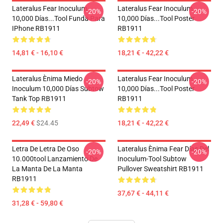
Lateralus Fear Inoculum
Lateralus Fear Inoculum
-20%
-20%
10,000 Días...tool Funda Para
10,000 Días...tool Poster
IPhone RB1911
RB1911
14,81 € - 16,10 €
18,21 € - 42,22 €
Lateralus Ènima Miedo
Lateralus Fear Inoculum
-20%
-20%
Inoculum 10,000 Días Subtow
10,000 Días...tool Poster
Tank Top RB1911
RB1911
22,49 €
$24.45
18,21 € - 42,22 €
Letra De Letra De Oso
Lateralus Ènima Fear Días Del
-20%
-20%
10.000tool Lanzamiento De
Inoculum-Tool Subtow
La Manta De La Manta
Pullover Sweatshirt RB1911
RB1911
37,67 € - 44,11 €
31,28 € - 59,80 €