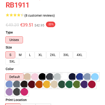
RB1911
(8 customer reviews)
€49.39
€39.51
-20%
$42.95
Type
Unisex
Size
S
M
L
XL
2XL
3XL
4XL
5XL
Color
Default
Print Location