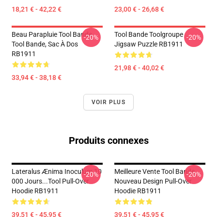
18,21 € - 42,22 €
23,00 € - 26,68 €
Beau Parapluie Tool Bande
Tool Bande Toolgroupe
-20%
-20%
Tool Bande, Sac À Dos
Jigsaw Puzzle RB1911
RB1911
21,98 € - 40,02 €
33,94 € - 38,18 €
VOIR PLUS
Produits connexes
Lateralus Ænima Inoculum 10
Meilleure Vente Tool Bande
-20%
-20%
000 Jours...tool Pull-Over
Nouveau Design Pull-Over
Hoodie RB1911
Hoodie RB1911
39,51 € - 45,95 €
39,51 € - 45,95 €