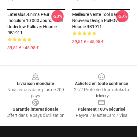
Lateralus Ænima Peur
Meilleure Vente Tool Bande
-20%
-20%
Inoculum 10 000 Jours...tool
Nouveau Design Pull-Over
Undertow Pullover Hoodie
Hoodie RB1911
RB1911
39,51 € - 45,95 €
39,51 € - 45,95 €
Footer
Livraison mondiale
Achetez en toute confiance
Nous livrons dans plus de 200
24/7 Protected from clicks to
pays
delivery
Garantie internationale
Paiement 100% sécurisé
Offert dans le pays d'utilisation
PayPal / MasterCard / Visa