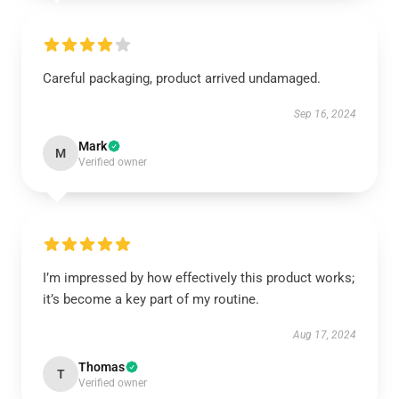
Careful packaging, product arrived undamaged.
Sep 16, 2024
Mark
M
Verified owner
I’m impressed by how effectively this product works;
it’s become a key part of my routine.
Aug 17, 2024
Thomas
T
Verified owner