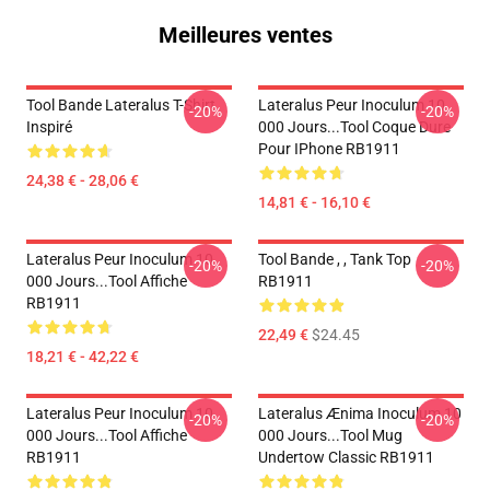
Meilleures ventes
Tool Bande Lateralus T-Shirt
Lateralus Peur Inoculum 10
-20%
-20%
Inspiré
000 Jours...tool Coque Dure
Pour IPhone RB1911
24,38 € - 28,06 €
14,81 € - 16,10 €
Lateralus Peur Inoculum 10
Tool Bande , , Tank Top
-20%
-20%
000 Jours...tool Affiche
RB1911
RB1911
22,49 €
$24.45
18,21 € - 42,22 €
Lateralus Peur Inoculum 10
Lateralus Ænima Inoculum 10
-20%
-20%
000 Jours...tool Affiche
000 Jours...tool Mug
RB1911
Undertow Classic RB1911