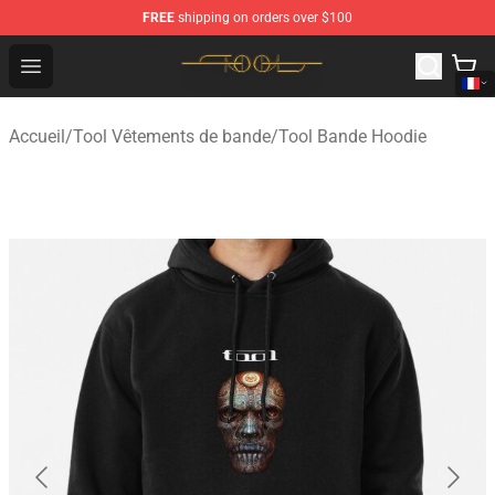
FREE
shipping on orders over $100
Tool Store - Official Tool Merchandise Shop
Open menu
Accueil
/
Tool Vêtements de bande
/
Tool Bande Hoodie