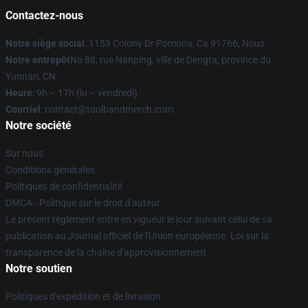
Contactez-nous
Notre siège social
: 1153 Colony Dr Pomona, Ca 91766, Nous
Notre entrepôt
No 88, rue Nanping, ville de Dengta, province du
Yunnan, CN
Heure
: 9h – 17h (lu – vendredi)
Courriel
: contact@toolbandmerch.com
Notre société
Sur nous
Conditions générales
Politiques de confidentialité
DMCA - Politique sur le droit d'auteur
Le présent règlement entre en vigueur le jour suivant celui de sa
publication au Journal officiel de l'Union européenne. Loi sur la
transparence de la chaîne d'approvisionnement
Notre soutien
Politiques d'expédition et de livraison