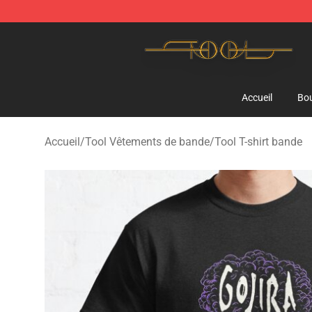
Tool Store - Official Tool Merchandise Shop
Accueil
Bou
Accueil
/
Tool Vêtements de bande
/
Tool T-shirt bande