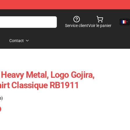
Service client
Voir le panier
Contact
 Heavy Metal, Logo Gojira,
hirt Classique RB1911
s)