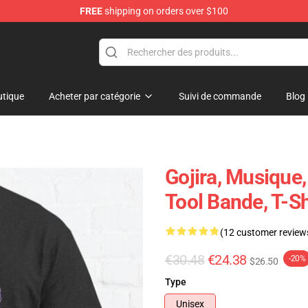
FREE
shipping on orders over $100
tique
Acheter par catégorie
Suivi de commande
Blog
Gojira, Musique,
Tool Bande, T-S
(12 customer review
€30.48
€24.38
-20%
$26.50
Type
Unisex