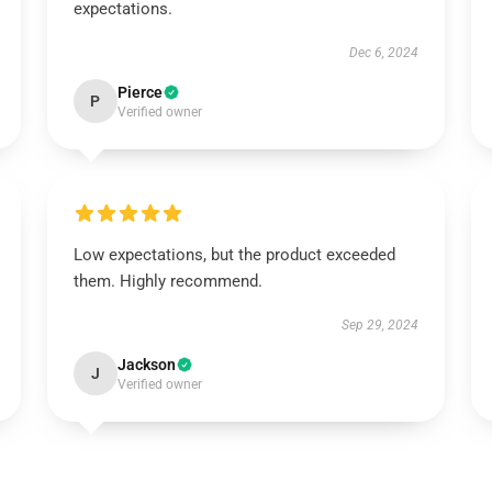
expectations.
Dec 6, 2024
Pierce
P
Verified owner
Low expectations, but the product exceeded
them. Highly recommend.
Sep 29, 2024
Jackson
J
Verified owner