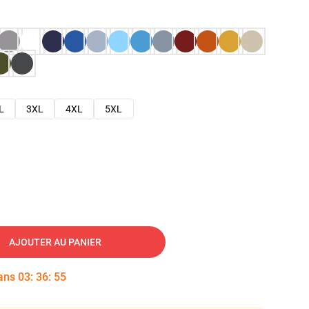
L
3XL
4XL
5XL
AJOUTER AU PANIER
dans
03
:
36
:
54