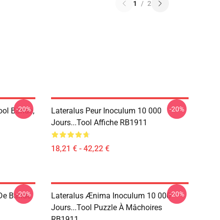
1
/
2
-20%
-20%
ool Bande,
Lateralus Peur Inoculum 10 000
Jours...tool Affiche RB1911
18,21 € - 42,22 €
-20%
-20%
 De Bande
Lateralus Ænima Inoculum 10 000
Jours...tool Puzzle À Mâchoires
RB1911