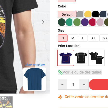
Color
Default
Size
S
M
L
XL
2X
Print Location
blank template
Voir le guide des tailles
Quantity
Cette vente se termine 