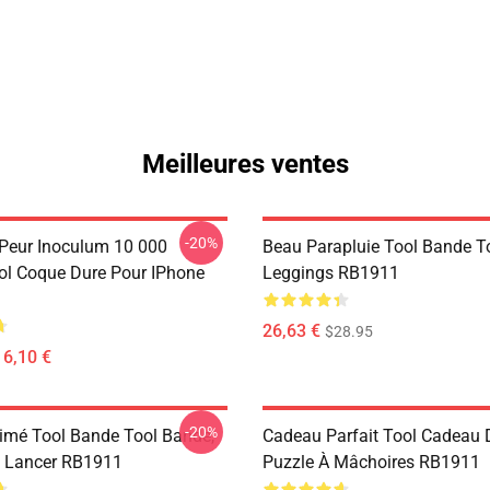
Meilleures ventes
-20%
 Peur Inoculum 10 000
Beau Parapluie Tool Bande T
ool Coque Dure Pour IPhone
Leggings RB1911
26,63 €
$28.95
16,10 €
-20%
imé Tool Bande Tool Bande,
Cadeau Parfait Tool Cadeau
De Lancer RB1911
Puzzle À Mâchoires RB1911