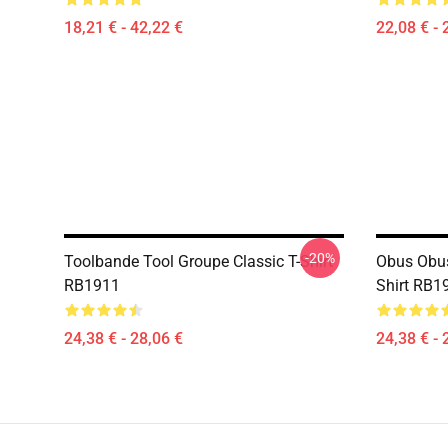
18,21 € - 42,22 €
22,08 € - 
-20%
Toolbande Tool Groupe Classic T-Shirt
Obus Obus
RB1911
Shirt RB1
24,38 € - 28,06 €
24,38 € - 
Footer