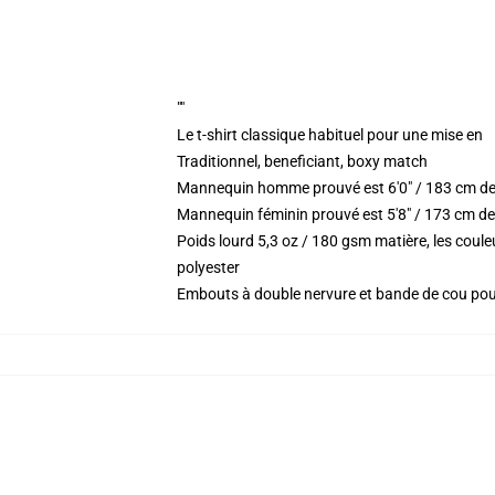
""
Le t-shirt classique habituel pour une mise en
Traditionnel, beneficiant, boxy match
Mannequin homme prouvé est 6'0" / 183 cm de
Mannequin féminin prouvé est 5'8" / 173 cm de 
Poids lourd 5,3 oz / 180 gsm matière, les coul
polyester
Embouts à double nervure et bande de cou po