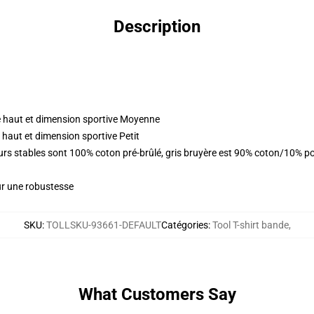
Description
 haut et dimension sportive Moyenne
haut et dimension sportive Petit
eurs stables sont 100% coton pré-brûlé, gris bruyère est 90% coton/10% p
ur une robustesse
SKU
:
TOLLSKU-93661-DEFAULT
Catégories
:
Tool T-shirt bande
,
What Customers Say