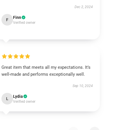
Dec 2, 2024
Finn
F
Verified owner
Great item that meets all my expectations. It’s
well-made and performs exceptionally well.
Sep 10, 2024
Lydia
L
Verified owner