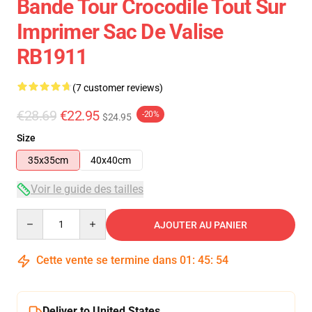
Bande Tour Crocodile Tout Sur
Imprimer Sac De Valise
RB1911
(7 customer reviews)
€28.69
€22.95
-20%
$24.95
Size
35x35cm
40x40cm
Voir le guide des tailles
Quantity
AJOUTER AU PANIER
Cette vente se termine dans
01
:
45
:
54
Deliver to United States