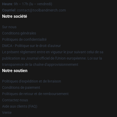
Heure
: 9h – 17h (lu – vendredi)
Courriel
: contact@toolbandmerch.com
Notre société
Sur nous
Conditions générales
Politiques de confidentialité
DMCA - Politique sur le droit d'auteur
Le présent règlement entre en vigueur le jour suivant celui de sa
publication au Journal officiel de l'Union européenne. Loi sur la
transparence de la chaîne d'approvisionnement
Notre soutien
Politiques d'expédition et de livraison
Conditions de paiement
Politiques de retour et de remboursement
Contactez-nous
Aide aux clients (FAQ)
Vente