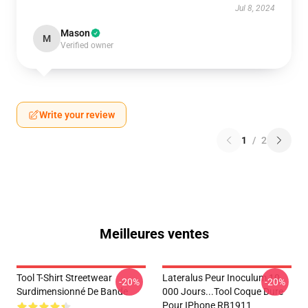
Jul 8, 2024
Mason
M
Verified owner
Write your review
1
/
2
Meilleures ventes
Tool T-Shirt Streetwear
Lateralus Peur Inoculum 10
-20%
-20%
Surdimensionné De Bande
000 Jours...tool Coque Dure
Pour IPhone RB1911