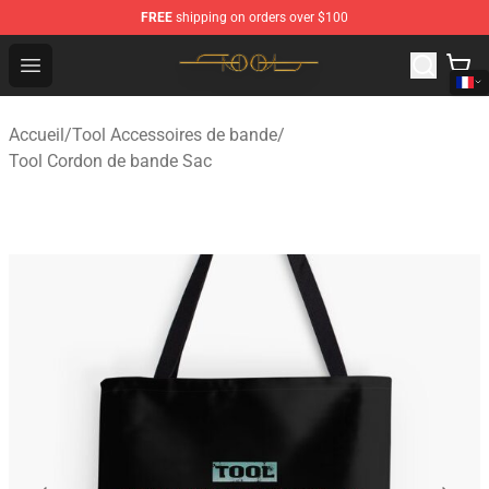
FREE
shipping on orders over $100
Tool Store - Official Tool Merchandise Shop
Open menu
Accueil
/
Tool Accessoires de bande
/
Tool Cordon de bande Sac