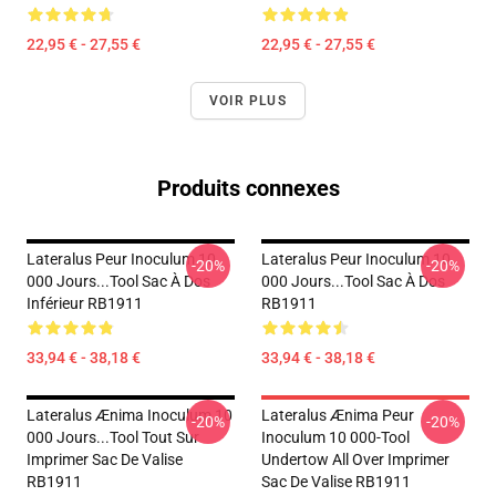
22,95 € - 27,55 €
22,95 € - 27,55 €
VOIR PLUS
Produits connexes
Lateralus Peur Inoculum 10
Lateralus Peur Inoculum 10
-20%
-20%
000 Jours...tool Sac À Dos
000 Jours...tool Sac À Dos
Inférieur RB1911
RB1911
33,94 € - 38,18 €
33,94 € - 38,18 €
Lateralus Ænima Inoculum 10
Lateralus Ænima Peur
-20%
-20%
000 Jours...tool Tout Sur
Inoculum 10 000-Tool
Imprimer Sac De Valise
Undertow All Over Imprimer
RB1911
Sac De Valise RB1911