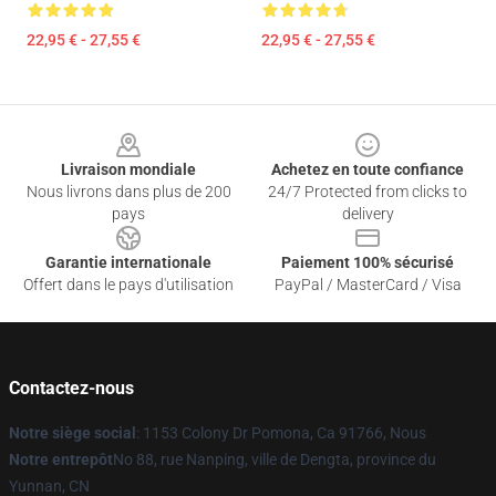
22,95 € - 27,55 €
22,95 € - 27,55 €
Footer
Livraison mondiale
Achetez en toute confiance
Nous livrons dans plus de 200
24/7 Protected from clicks to
pays
delivery
Garantie internationale
Paiement 100% sécurisé
Offert dans le pays d'utilisation
PayPal / MasterCard / Visa
Contactez-nous
Notre siège social
: 1153 Colony Dr Pomona, Ca 91766, Nous
Notre entrepôt
No 88, rue Nanping, ville de Dengta, province du
Yunnan, CN