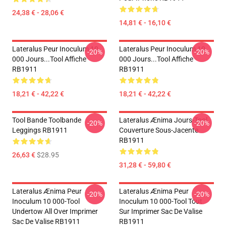
24,38 € - 28,06 €
14,81 € - 16,10 €
Lateralus Peur Inoculum 10
Lateralus Peur Inoculum 10
-20%
-20%
000 Jours...tool Affiche
000 Jours...tool Affiche
RB1911
RB1911
18,21 € - 42,22 €
18,21 € - 42,22 €
Tool Bande Toolbande
Lateralus Ænima Jours-Tool
-20%
-20%
Leggings RB1911
Couverture Sous-Jacente
RB1911
26,63 €
$28.95
31,28 € - 59,80 €
Lateralus Ænima Peur
Lateralus Ænima Peur
-20%
-20%
Inoculum 10 000-Tool
Inoculum 10 000-Tool Tout
Undertow All Over Imprimer
Sur Imprimer Sac De Valise
Sac De Valise RB1911
RB1911