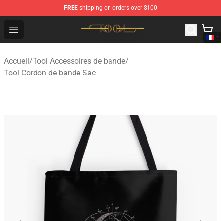
FREE
shipping on orders over $100
Tool Store - Official Tool Merchandise Shop
Open menu
Accueil
/
Tool Accessoires de bande
/
Tool Cordon de bande Sac