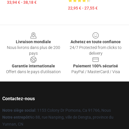
33,94 € - 38,18 €
22,95 € - 27,55 €
Footer
Livraison mondiale
Achetez en toute confiance
Nous livrons dans plus de 200
24/7 Protected from clicks to
pays
delivery
Garantie internationale
Paiement 100% sécurisé
Offert dans le pays d'utilisation
PayPal / MasterCard / Visa
Contactez-nous
Notre siège social
: 1153 Colony Dr Pomona, Ca 91766, Nous
Notre entrepôt
No 88, rue Nanping, ville de Dengta, province du
Yunnan, CN