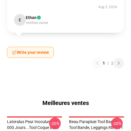
Aug 5, 2024
Ethan
E
Verified owner
Write your review
1
/
2
Meilleures ventes
Lateralus Peur Inoculum 10
Beau Parapluie Tool Bande
-20%
-20%
000 Jours...tool Coque Dure
Tool Bande, Leggings RB1911