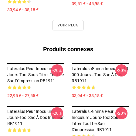
39,51 € - 45,95 €
33,94 € - 38,18 €
VOIR PLUS
Produits connexes
Lateralus Peur Inoculum
Lateralus Ænima Inoculum 10
-20%
-20%
Jours-Tool Sous-Titrer Tout Le
000 Jours...tool Sac À Dos
Sac D'impression RB1911
RB1911
22,95 € - 27,55 €
33,94 € - 38,18 €
Lateralus Peur Inoculum
Lateralus Ænima Peur
-20%
-20%
Jours-Tool Sac À Dos Inférieur
Inoculum Jours-Tool Sous-
RB1911
Titrer Tout Le Sac
D'impression RB1911