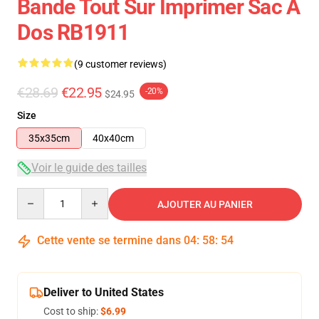
Bande Tout Sur Imprimer Sac À
Dos RB1911
(9 customer reviews)
€28.69
€22.95
-20%
$24.95
Size
35x35cm
40x40cm
Voir le guide des tailles
Quantity
AJOUTER AU PANIER
Cette vente se termine dans
04
:
58
:
54
Deliver to United States
Cost to ship:
$6.99