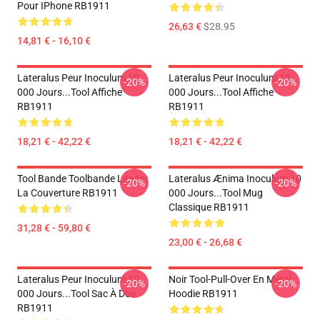
Pour IPhone RB1911
26,63 €
$28.95
14,81 € - 16,10 €
Lateralus Peur Inoculum 10
Lateralus Peur Inoculum 10
-20%
-20%
000 Jours...tool Affiche
000 Jours...tool Affiche
RB1911
RB1911
18,21 € - 42,22 €
18,21 € - 42,22 €
Tool Bande Toolbande Lancer
Lateralus Ænima Inoculum 10
-20%
-20%
La Couverture RB1911
000 Jours...tool Mug
Classique RB1911
31,28 € - 59,80 €
23,00 € - 26,68 €
Lateralus Peur Inoculum 10
Noir Tool-Pull-Over En Métal
-20%
-20%
000 Jours...tool Sac À Dos
Hoodie RB1911
RB1911