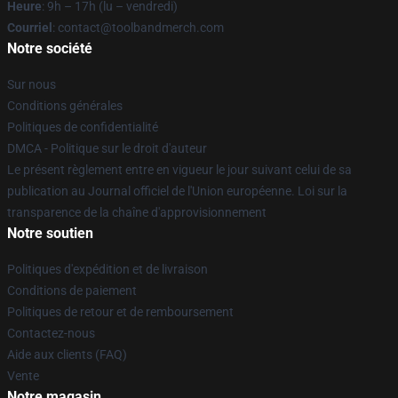
Heure
: 9h – 17h (lu – vendredi)
Courriel
: contact@toolbandmerch.com
Notre société
Sur nous
Conditions générales
Politiques de confidentialité
DMCA - Politique sur le droit d'auteur
Le présent règlement entre en vigueur le jour suivant celui de sa
publication au Journal officiel de l'Union européenne. Loi sur la
transparence de la chaîne d'approvisionnement
Notre soutien
Politiques d'expédition et de livraison
Conditions de paiement
Politiques de retour et de remboursement
Contactez-nous
Aide aux clients (FAQ)
Vente
Notre magasin