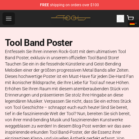
FREE
shipping on orders over $100
Tool Store - Official Tool Merchandise Shop
Open menu
Tool Band Poster
Entfesseln Sie Ihren inneren Rock-Gott mit dem ultimativen Tool
Band Poster, exklusiv in unserem offiziellen Tool Band Store!
Tauchen Sie ein in die fesselnde Künstlerie und Geist-Bending
Melodien einer der größten progressiven Metal Bands aller Zeiten.
Dieses hochwertige Poster ist ein Must-Have für jeden Die-Hard Fan
mit ikonischer Bildsprache, die Ihre Liebe für Tool auf neue Höhen.
Erhöhen Sie Ihren Raum mit diesem atemberaubenden Stück von
Erinnerungen und präsentieren Sie stolz Ihre Hingabe an diese
legendären Musiker. Verpassen Sie nicht, dass Sie ein echtes Stück
von Tool Geschichte – schnappt euch euch heute! Sind Sie bereit,
tief in die faszinierende Welt der Tool? Nun, bereiten Sie sich bereit,
von ihrer mind-bending Musik und faszinierenden Kunstwerke
weggeblasen zu werden! In diesem Blog-Post werden wir das awe-
inspirierende erkunden Tool Band-Poster, der die Essenz ihrer
einzigartigen Klang- und visuellen Ästhetik perfekt erfasst. Von