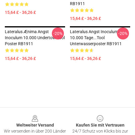
RB1911
15,64 £ - 36,26 £
15,64 £ - 36,26 £
Lateralus Ænima Angst
Lateralus Angst Inoculum
-20%
-20%
Inoculum 10.000 Undertow-Tool
10.000 Tage...tool
Poster RB1911
Unterwasserposter RB1911
15,64 £ - 36,26 £
15,64 £ - 36,26 £
Footer
Weltweiter Versand
Kaufen Sie mit Vertrauen
Wir versenden in über 200 Länder
24/7 Schutz von Klicks bis zur