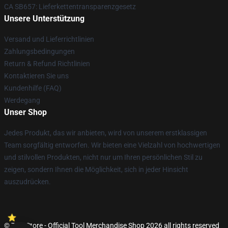
CA SB657: Lieferkettentransparenzgesetz
Unsere Unterstützung
Versand und Lieferrichtlinien
Zahlungsbedingungen
Return & Refund Richtlinien
Kontaktieren Sie uns
Kundenhilfe (FAQ)
Werdegang
Unser Shop
Jedes Produkt, das wir anbieten, wird von unserem erstklassigen
Team sorgfältig entworfen. Wir bieten eine Vielzahl von hochwertigen
und stilvollen Produkten, nicht nur um Ihren persönlichen Stil zu
zeigen, sondern Ihnen die Möglichkeit, sich in jeder Hinsicht
auszudrücken.
© Tool Store - Official Tool Merchandise Shop 2026 all rights reserved