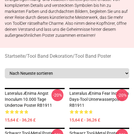
komplizierten Details und versteckten Symbolen bis hin zu
markanten Farben und durchdachten Bildern, begleiten Sie uns auf
einer Reise durch dieses künstlerische Meisterwerk, das Sie mehr
von ToolDer rätselhafte Charme. Also nimm deine Kopfhörer, öffne
deinen Verstand und lass uns die Geheimnisse hinter diesem
außergewöhnlichen Poster zusammen entwirren!
Startseite
/
Tool Band Dekoration
/
Tool Band Poster
Lateralus Ænima Angst
Lateralus Ænima Fear Inoculum
-20%
-20%
Inoculum 10.000 Tage
Days-Tool Unterwasserposter
Undertow Poster RB1911
RB1911
15,64 £ - 36,26 £
15,64 £ - 36,26 £
Schwarz Tool-Metal Poster
Schwarz Tool-Metal Poster