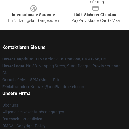
Lieferung
Internationale Garantie
100% Sicherer Checkout
Im Nutzungsland angeboten
PayPal / MasterCard / Visa
Kontaktieren Sie uns
Unser Hauptbüro
: 1153 Kolonie Dr. Pomona, Ca 91766, Us
Unser Lager
: Nr. 88, Nanping Street, Stadt Dengta, Provinz Yunnan,
CN
Geruch
: 9AM – 5PM (Mon – Fri)
E-Mail senden
: Kontakt@toolBandmerch.com
Unsere Firma
Über uns
Allgemeine Geschäftsbedingungen
Datenschutzrichtlinien
DMCA - Copyright Policy