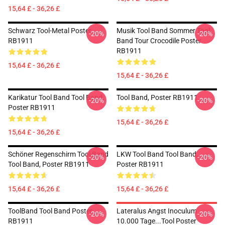
15,64 £ - 36,26 £
Schwarz Tool-Metal Poster
Musik Tool Band Sommer Tool
-20%
-20%
RB1911
Band Tour Crocodile Poster
RB1911
15,64 £ - 36,26 £
15,64 £ - 36,26 £
Karikatur Tool Band Tool Band,
Tool Band, Poster RB1911
-20%
-20%
Poster RB1911
15,64 £ - 36,26 £
15,64 £ - 36,26 £
Schöner Regenschirm Tool Band
LKW Tool Band Tool Band,
-20%
-20%
Tool Band, Poster RB1911
Poster RB1911
15,64 £ - 36,26 £
15,64 £ - 36,26 £
ToolBand Tool Band Poster
Lateralus Angst Inoculum
-20%
-20%
RB1911
10.000 Tage...tool Poster