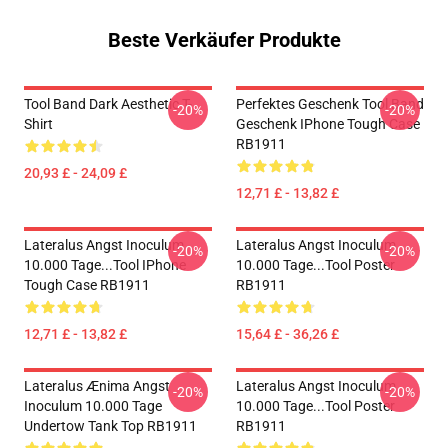
Beste Verkäufer Produkte
Tool Band Dark Aesthetic T-
Perfektes Geschenk Tool Band
-20%
-20%
Shirt
Geschenk IPhone Tough Case
RB1911
20,93 £ - 24,09 £
12,71 £ - 13,82 £
Lateralus Angst Inoculum
Lateralus Angst Inoculum
-20%
-20%
10.000 Tage...tool IPhone
10.000 Tage...tool Poster
Tough Case RB1911
RB1911
12,71 £ - 13,82 £
15,64 £ - 36,26 £
Lateralus Ænima Angst
Lateralus Angst Inoculum
-20%
-20%
Inoculum 10.000 Tage
10.000 Tage...tool Poster
Undertow Tank Top RB1911
RB1911