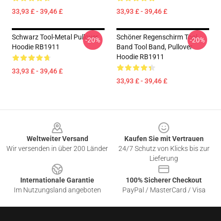
33,93 £ - 39,46 £
33,93 £ - 39,46 £
Schwarz Tool-Metal Pullover
Schöner Regenschirm Tool
-20%
-20%
Hoodie RB1911
Band Tool Band, Pullover
Hoodie RB1911
33,93 £ - 39,46 £
33,93 £ - 39,46 £
Footer
Weltweiter Versand
Kaufen Sie mit Vertrauen
Wir versenden in über 200 Länder
24/7 Schutz von Klicks bis zur
Lieferung
Internationale Garantie
100% Sicherer Checkout
Im Nutzungsland angeboten
PayPal / MasterCard / Visa