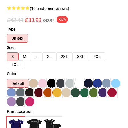
(10 customer reviews)
£42.41
£33.93
-20%
$42.95
Type
Unisex
Size
S
M
L
XL
2XL
3XL
4XL
5XL
Color
Default
Print Location