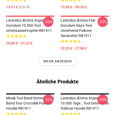
19,31 £
$24.45
15,64 £ - 36,26 £
Lateralus Ænima Angst
Lateralus Ænima Fear
-20%
-20%
Inoculum 10.000-Tool
Inoculum Days-Tool
Unterwassertropfen RB1911
Unterhemd Pullover
Sweatshirt RB1911
26,86 £ - 51,35 £
32,35 £ - 37,88 £
MEHR ANZEIGEN
Ähnliche Produkte
Musik Tool Band Sommer Tool
Lateralus Ænima Angst
-20%
-20%
Band Tour Crocodile Pullover
10.000 Tage...tool Unterhemd
Hoodie RB1911
Pullover Hoodie RB1911