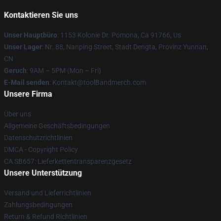
Kontaktieren Sie uns
Unser Hauptbüro
: 1153 Kolonie Dr. Pomona, Ca 91766, Us
Unser Lager
: Nr. 88, Nanping Street, Stadt Dengta, Provinz Yunnan,
CN
Geruch
: 9AM – 5PM (Mon – Fri)
E-Mail senden
: Kontakt@toolBandmerch.com
Unsere Firma
Über uns
Allgemeine Geschäftsbedingungen
Datenschutzrichtlinien
DMCA - Copyright Policy
CA SB657: Lieferkettentransparenzgesetz
Unsere Unterstützung
Versand und Lieferrichtlinien
Zahlungsbedingungen
Return & Refund Richtlinien