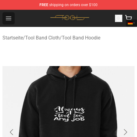
FREE
shipping on orders over $100
Tool Store - Official Tool Merchandise Shop
Open menu
Startseite
/
Tool Band Cloth
/
Tool Band Hoodie