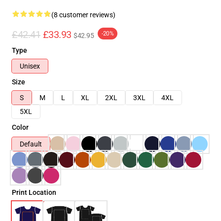
(8 customer reviews)
£42.41
£33.93
-20%
$42.95
Type
Unisex
Size
S
M
L
XL
2XL
3XL
4XL
5XL
Color
Default
Print Location