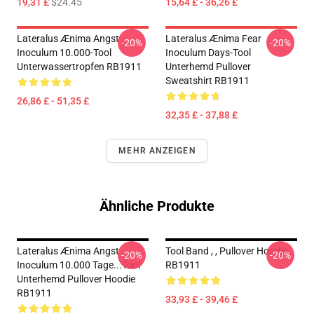
19,31 £
$24.45
15,64 £ - 36,26 £
Lateralus Ænima Angst
Lateralus Ænima Fear
-20%
-20%
Inoculum 10.000-Tool
Inoculum Days-Tool
Unterwassertropfen RB1911
Unterhemd Pullover
Sweatshirt RB1911
26,86 £ - 51,35 £
32,35 £ - 37,88 £
MEHR ANZEIGEN
Ähnliche Produkte
Lateralus Ænima Angst
Tool Band , , Pullover Hoodie
-20%
-20%
Inoculum 10.000 Tage...tool
RB1911
Unterhemd Pullover Hoodie
RB1911
33,93 £ - 39,46 £