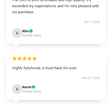
The item is both affordable and high quality. It’s
exceeded my expectations and I’m very pleased with
my purchase.
Dec 1, 2024
Alec
A
Verified owner
Highly functional, a must-have for sure.
Nov 27, 2024
Aaron
A
Verified owner