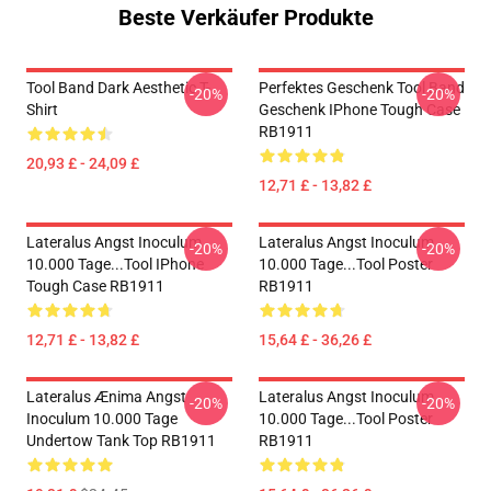
Beste Verkäufer Produkte
Tool Band Dark Aesthetic T-
Perfektes Geschenk Tool Band
-20%
-20%
Shirt
Geschenk IPhone Tough Case
RB1911
20,93 £ - 24,09 £
12,71 £ - 13,82 £
Lateralus Angst Inoculum
Lateralus Angst Inoculum
-20%
-20%
10.000 Tage...tool IPhone
10.000 Tage...tool Poster
Tough Case RB1911
RB1911
12,71 £ - 13,82 £
15,64 £ - 36,26 £
Lateralus Ænima Angst
Lateralus Angst Inoculum
-20%
-20%
Inoculum 10.000 Tage
10.000 Tage...tool Poster
Undertow Tank Top RB1911
RB1911