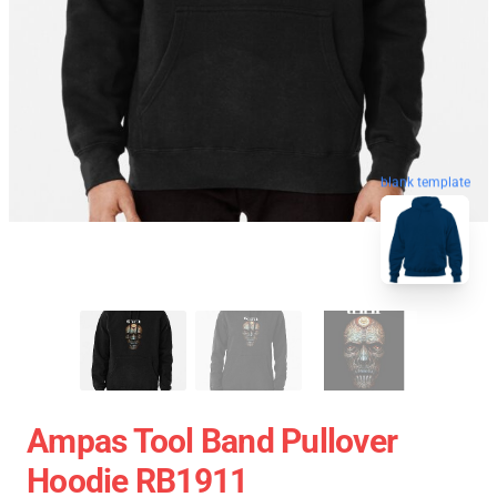
blank template
Ampas Tool Band Pullover
Hoodie RB1911