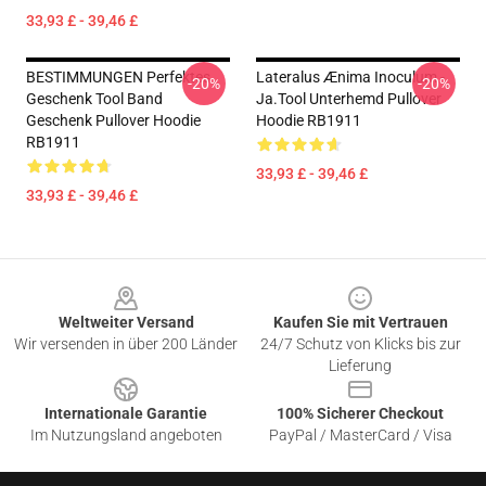
33,93 £ - 39,46 £
BESTIMMUNGEN Perfektes
Lateralus Ænima Inoculum -
-20%
-20%
Geschenk Tool Band
Ja.tool Unterhemd Pullover
Geschenk Pullover Hoodie
Hoodie RB1911
RB1911
33,93 £ - 39,46 £
33,93 £ - 39,46 £
Footer
Weltweiter Versand
Kaufen Sie mit Vertrauen
Wir versenden in über 200 Länder
24/7 Schutz von Klicks bis zur
Lieferung
Internationale Garantie
100% Sicherer Checkout
Im Nutzungsland angeboten
PayPal / MasterCard / Visa