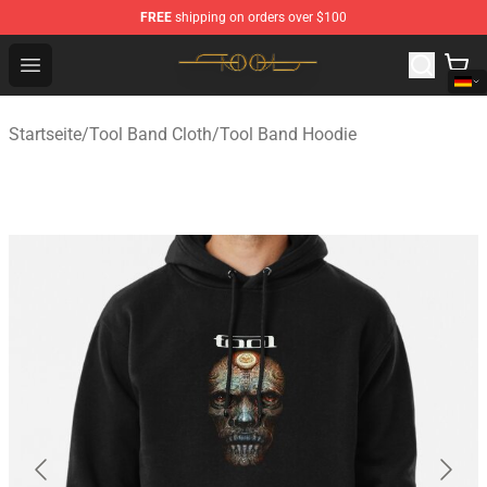
FREE
shipping on orders over $100
Tool Store - Official Tool Merchandise Shop
Open menu
Startseite
/
Tool Band Cloth
/
Tool Band Hoodie