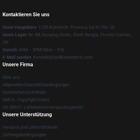
Kontaktieren Sie uns
Unser Hauptbüro
: 1153 Kolonie Dr. Pomona, Ca 91766, Us
Unser Lager
: Nr. 88, Nanping Street, Stadt Dengta, Provinz Yunnan,
CN
Geruch
: 9AM – 5PM (Mon – Fri)
E-Mail senden
: Kontakt@toolBandmerch.com
Unsere Firma
Über uns
Allgemeine Geschäftsbedingungen
Datenschutzrichtlinien
DMCA - Copyright Policy
CA SB657: Lieferkettentransparenzgesetz
Unsere Unterstützung
Versand und Lieferrichtlinien
Zahlungsbedingungen