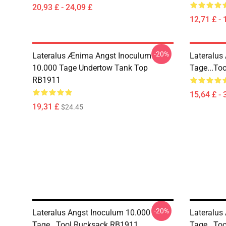
20,93 £ - 24,09 £
12,71 £ - 
-20%
Lateralus Ænima Angst Inoculum
Lateralus
10.000 Tage Undertow Tank Top
Tage...to
RB1911
15,64 £ - 
19,31 £
$24.45
-20%
Lateralus Angst Inoculum 10.000
Lateralus
Tage...tool Rucksack RB1911
Tage...too