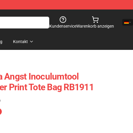
Kundenservice
Warenkorb anzeigen
og
Kontakt
a Angst Inoculumtool
er Print Tote Bag RB1911
)