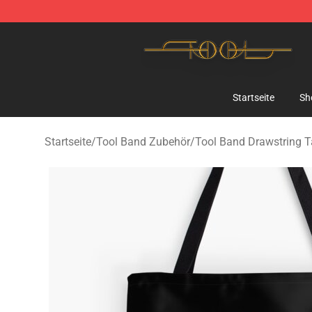
Tool Store - Official Tool Merchandise Shop
Startseite
Sh
Startseite
/
Tool Band Zubehör
/
Tool Band Drawstring 