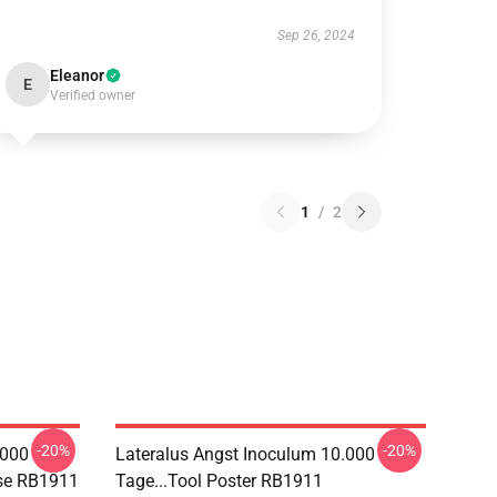
Sep 26, 2024
Eleanor
E
Verified owner
1
/
2
-20%
-20%
.000
Lateralus Angst Inoculum 10.000
ase RB1911
Tage...tool Poster RB1911