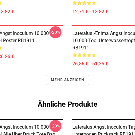
13,82 £
12,71 £ - 13,82 £
-20%
 Angst Inoculum 10.000
Lateralus Ænima Angst Inoc
ol Poster RB1911
10.000-Tool Unterwassertrop
RB1911
36,26 £
26,86 £ - 51,35 £
MEHR ANZEIGEN
Ähnliche Produkte
-20%
 Angst Inoculum 10.000
Lateralus Angst Inoculum Tag
l Alle Über Druck Tote Bag
Unterboden Rucksack RB191