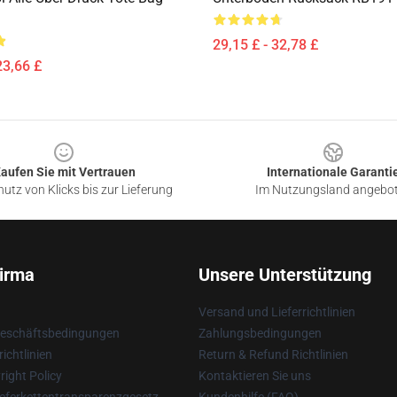
29,15 £ - 32,78 £
23,66 £
aufen Sie mit Vertrauen
Internationale Garanti
utz von Klicks bis zur Lieferung
Im Nutzungsland angebo
irma
Unsere Unterstützung
Versand und Lieferrichtlinien
Geschäftsbedingungen
Zahlungsbedingungen
ichtlinien
Return & Refund Richtlinien
ight Policy
Kontaktieren Sie uns