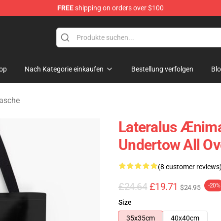
FREE
shipping on orders over $100
op
Nach Kategorie einkaufen
Bestellung verfolgen
Bl
Tasche
Lateralus Ænim
Undertow All Ov
(8 customer reviews
£24.64
£19.71
-20%
$24.95
Size
35x35cm
40x40cm