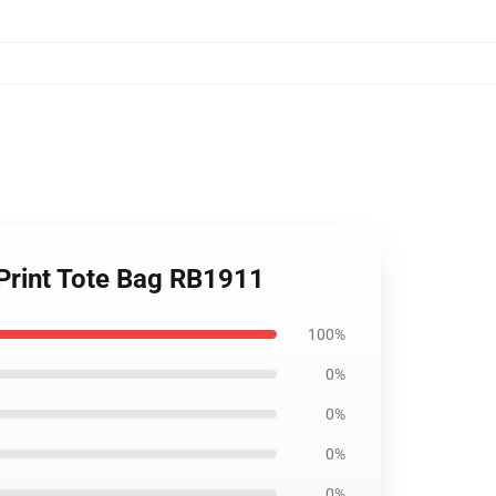
 Print Tote Bag RB1911
100%
0%
0%
0%
0%