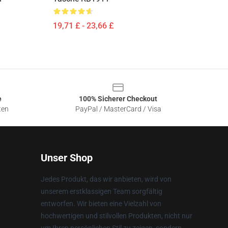
19,71 £ - 23,66 £
e
100% Sicherer Checkout
ten
PayPal / MasterCard / Visa
Unser Shop
Jedes Produkt, das wir anbieten, wird von
unserem erstklassigen Team sorgfältig
entworfen. Wir bieten eine Vielzahl von
hochwertigen und stilvollen Produkten, nicht nur