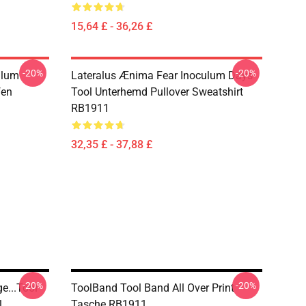
15,64 £ - 36,26 £
-20%
-20%
ulum
Lateralus Ænima Fear Inoculum Days-
fen
Tool Unterhemd Pullover Sweatshirt
RB1911
32,35 £ - 37,88 £
-20%
-20%
e...tool
ToolBand Tool Band All Over Print
1
Tasche RB1911