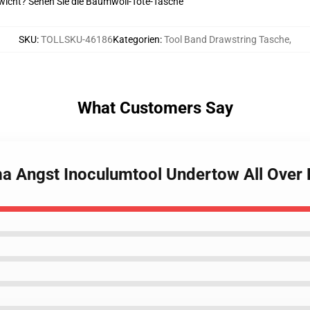
ewicht? Sehen Sie die Baumwoll-Tote-Tasche
SKU
:
TOLLSKU-46186
Kategorien
:
Tool Band Drawstring Tasche
,
What Customers Say
ma Angst Inoculumtool Undertow All Over