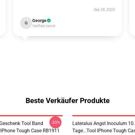
Sep 28, 2024
George
G
Verified owner
Beste Verkäufer Produkte
-20%
 Geschenk Tool Band
Lateralus Angst Inoculum 10
 IPhone Tough Case RB1911
Tage...tool IPhone Tough C