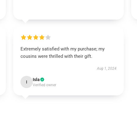
Extremely satisfied with my purchase; my
cousins were thrilled with their gift.
Aug 1, 2024
Isla
I
Verified owner