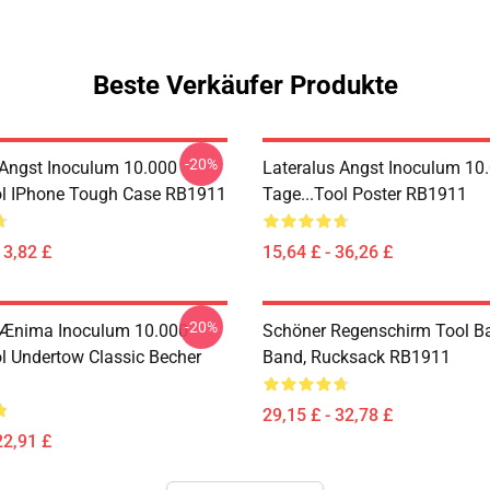
Beste Verkäufer Produkte
-20%
 Angst Inoculum 10.000
Lateralus Angst Inoculum 10
ol IPhone Tough Case RB1911
Tage...tool Poster RB1911
13,82 £
15,64 £ - 36,26 £
-20%
 Ænima Inoculum 10.000
Schöner Regenschirm Tool B
ol Undertow Classic Becher
Band, Rucksack RB1911
29,15 £ - 32,78 £
22,91 £