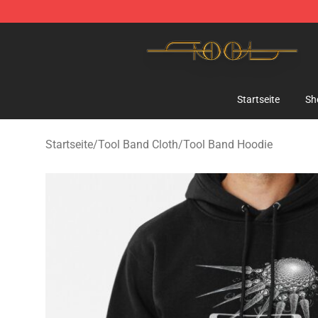
Tool Store - Official Tool Merchandise Shop
Startseite
Sh
Startseite
/
Tool Band Cloth
/
Tool Band Hoodie