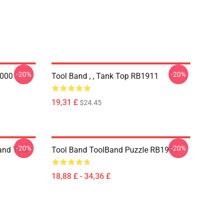
-20%
-20%
.000
Tool Band , , Tank Top RB1911
19,31 £
$24.45
-20%
-20%
and Tool
Tool Band ToolBand Puzzle RB1911
18,88 £ - 34,36 £