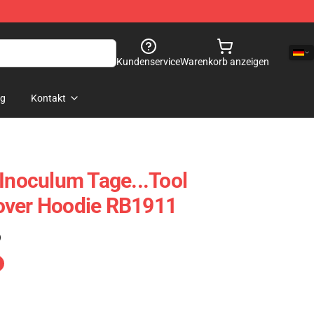
Kundenservice
Warenkorb anzeigen
og
Kontakt
 Inoculum Tage...tool
over Hoodie RB1911
)