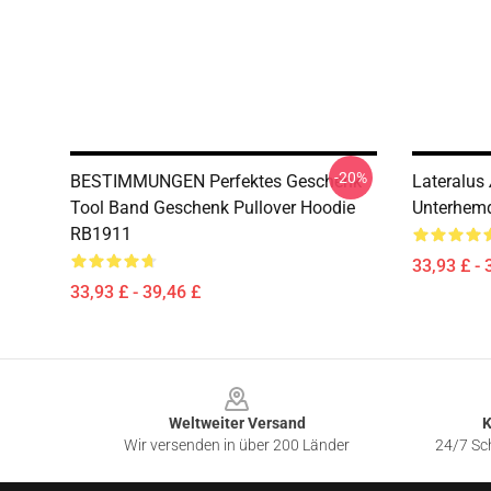
-20%
BESTIMMUNGEN Perfektes Geschenk
Lateralus
Tool Band Geschenk Pullover Hoodie
Unterhemd
RB1911
33,93 £ - 
33,93 £ - 39,46 £
Footer
Weltweiter Versand
K
Wir versenden in über 200 Länder
24/7 Sch