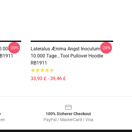
-20%
-20%
0.000
Lateralus Ænima Angst Inoculum
 RB1911
10.000 Tage...tool Pullover Hoodie
RB1911
33,93 £ - 39,46 £
e
100% Sicherer Checkout
ten
PayPal / MasterCard / Visa