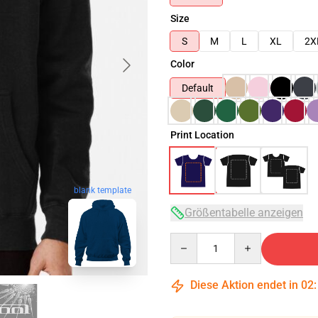
Size
S
M
L
XL
2X
Color
Default
Print Location
blank template
Größentabelle anzeigen
Quantity
Diese Aktion endet in
02