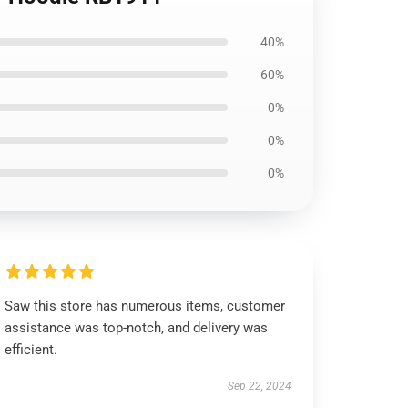
40%
60%
0%
0%
0%
Saw this store has numerous items, customer
assistance was top-notch, and delivery was
efficient.
Sep 22, 2024