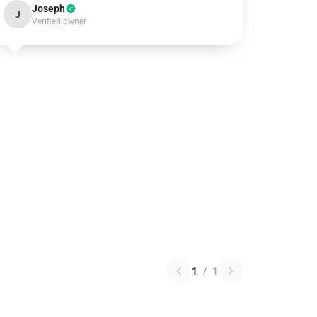
Joseph
J
Verified owner
1
/
1