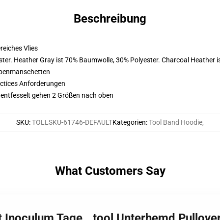
Beschreibung
eiches Vlies
ter. Heather Gray ist 70% Baumwolle, 30% Polyester. Charcoal Heather 
ppenmanschetten
actices Anforderungen
s entfesselt gehen 2 Größen nach oben
SKU
:
TOLLSKU-61746-DEFAULT
Kategorien
:
Tool Band Hoodie
,
What Customers Say
st Inoculum Tage...tool Unterhemd Pullov