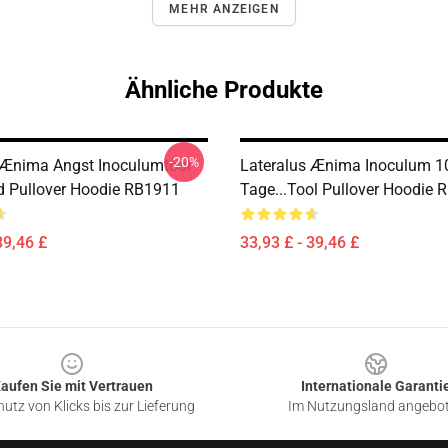
MEHR ANZEIGEN
Ähnliche Produkte
-20%
 Ænima Angst Inoculumtool
Lateralus Ænima Inoculum 1
 Pullover Hoodie RB1911
Tage...tool Pullover Hoodie
39,46 £
33,93 £ - 39,46 £
aufen Sie mit Vertrauen
Internationale Garanti
utz von Klicks bis zur Lieferung
Im Nutzungsland angebo