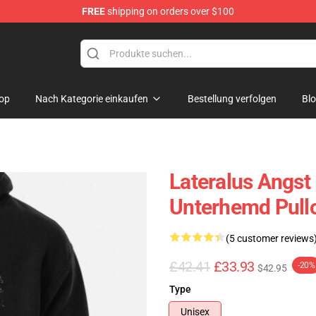
FREE
shipping on orders over $100
op
Nach Kategorie einkaufen
Bestellung verfolgen
Bl
Lateralus Angst
Unterhemd Pull
(5 customer reviews
£42.41
£33.93
-20%
$42.95
Type
Unisex