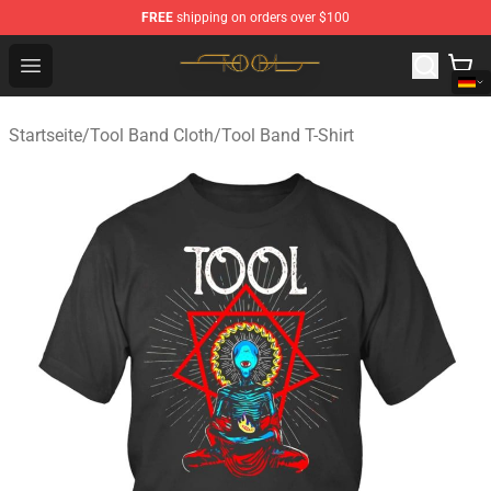
FREE
shipping on orders over $100
Tool Store - Official Tool Merchandise Shop
Open menu
Startseite
/
Tool Band Cloth
/
Tool Band T-Shirt