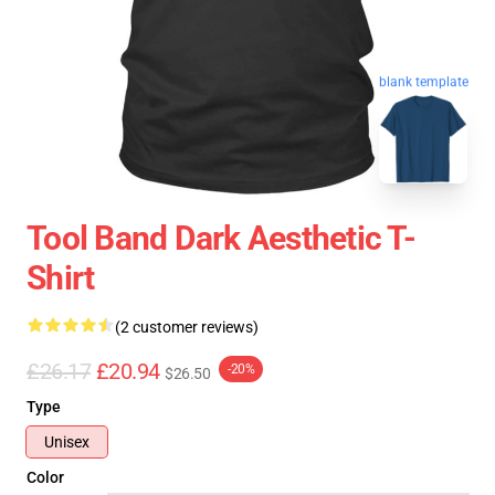
blank template
Tool Band Dark Aesthetic T-
Shirt
(2 customer reviews)
£26.17
£20.94
-20%
$26.50
Type
Unisex
Color