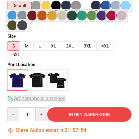
Default
Size
S
M
L
XL
2XL
3XL
4XL
5XL
Print Location
Größentabelle anzeigen
Quantity
IN DEN WARENKORB
Diese Aktion endet in
01
:
57
:
54