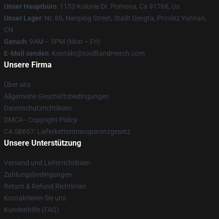
Unser Hauptbüro
: 1153 Kolonie Dr. Pomona, Ca 91766, Us
Unser Lager
: Nr. 88, Nanping Street, Stadt Dengta, Provinz Yunnan,
CN
Geruch
: 9AM – 5PM (Mon – Fri)
E-Mail senden
: Kontakt@toolBandmerch.com
Unsere Firma
Über uns
Allgemeine Geschäftsbedingungen
Datenschutzrichtlinien
DMCA - Copyright Policy
CA SB657: Lieferkettentransparenzgesetz
Unsere Unterstützung
Versand und Lieferrichtlinien
Zahlungsbedingungen
Return & Refund Richtlinien
Kontaktieren Sie uns
Kundenhilfe (FAQ)