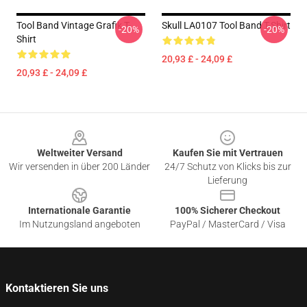
Tool Band Vintage Grafik T-
Skull LA0107 Tool Band T-Shirt
-20%
-20%
Shirt
20,93 £ - 24,09 £
20,93 £ - 24,09 £
Footer
Weltweiter Versand
Kaufen Sie mit Vertrauen
Wir versenden in über 200 Länder
24/7 Schutz von Klicks bis zur
Lieferung
Internationale Garantie
100% Sicherer Checkout
Im Nutzungsland angeboten
PayPal / MasterCard / Visa
Kontaktieren Sie uns