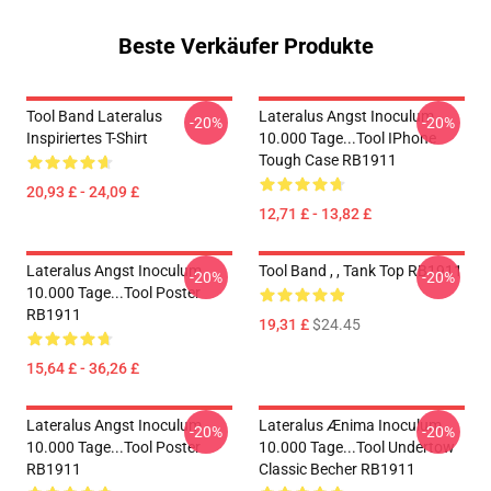
Beste Verkäufer Produkte
Tool Band Lateralus
Lateralus Angst Inoculum
-20%
-20%
Inspiriertes T-Shirt
10.000 Tage...tool IPhone
Tough Case RB1911
20,93 £ - 24,09 £
12,71 £ - 13,82 £
Lateralus Angst Inoculum
Tool Band , , Tank Top RB1911
-20%
-20%
10.000 Tage...tool Poster
RB1911
19,31 £
$24.45
15,64 £ - 36,26 £
Lateralus Angst Inoculum
Lateralus Ænima Inoculum
-20%
-20%
10.000 Tage...tool Poster
10.000 Tage...tool Undertow
RB1911
Classic Becher RB1911