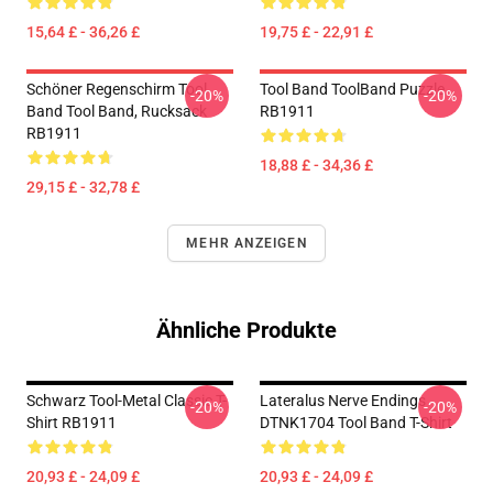
15,64 £ - 36,26 £
19,75 £ - 22,91 £
Schöner Regenschirm Tool
Tool Band ToolBand Puzzle
-20%
-20%
Band Tool Band, Rucksack
RB1911
RB1911
18,88 £ - 34,36 £
29,15 £ - 32,78 £
MEHR ANZEIGEN
Ähnliche Produkte
Schwarz Tool-Metal Classic T-
Lateralus Nerve Endings
-20%
-20%
Shirt RB1911
DTNK1704 Tool Band T-Shirt
20,93 £ - 24,09 £
20,93 £ - 24,09 £