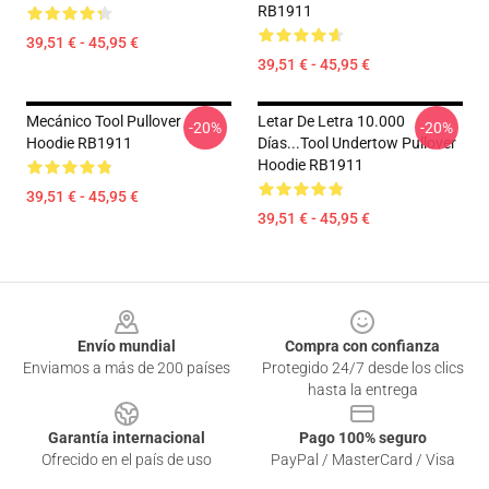
RB1911
39,51 € - 45,95 €
39,51 € - 45,95 €
Mecánico Tool Pullover
Letar De Letra 10.000
-20%
-20%
Hoodie RB1911
Días...tool Undertow Pullover
Hoodie RB1911
39,51 € - 45,95 €
39,51 € - 45,95 €
Footer
Envío mundial
Compra con confianza
Enviamos a más de 200 países
Protegido 24/7 desde los clics
hasta la entrega
Garantía internacional
Pago 100% seguro
Ofrecido en el país de uso
PayPal / MasterCard / Visa