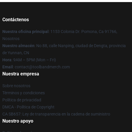
Contáctenos
Nuestra oficina principal
: 1153 Colonia Dr. Pomona, Ca 91766,
Nosotros
Nuestro almacén
: No 88, calle Nanping, ciudad de Dengta, provincia
de Yunnan, CN
Hora
: 9AM – 5PM (Mon – Fri)
Email
: contact@toolbandmerch.com
Nuestra empresa
Sobre nosotros
Términos y condiciones
Política de privacidad
DMCA - Política de Copyright
CA SB657: Ley de transparencia en la cadena de suministro
Nuestro apoyo