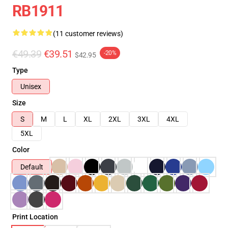
RB1911
(11 customer reviews)
€49.39
€39.51
-20%
$42.95
Type
Unisex
Size
S
M
L
XL
2XL
3XL
4XL
5XL
Color
Default
Print Location