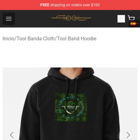
FREE
shipping on orders over $100
Tool Store - Official Tool Merchandise Shop
Open menu
Inicio
/
Tool Banda Cloth
/
Tool Band Hoodie