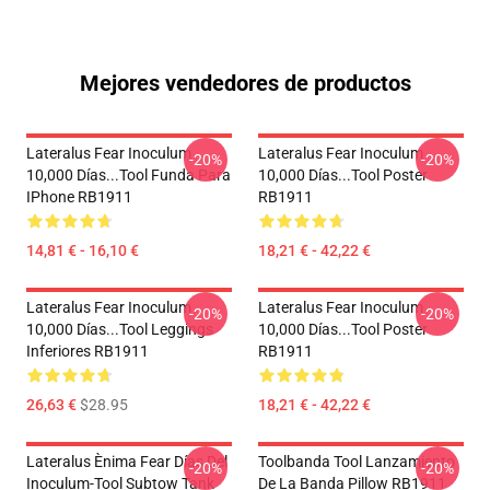
Mejores vendedores de productos
Lateralus Fear Inoculum
Lateralus Fear Inoculum
-20%
-20%
10,000 Días...tool Funda Para
10,000 Días...tool Poster
IPhone RB1911
RB1911
14,81 € - 16,10 €
18,21 € - 42,22 €
Lateralus Fear Inoculum
Lateralus Fear Inoculum
-20%
-20%
10,000 Días...tool Leggings
10,000 Días...tool Poster
Inferiores RB1911
RB1911
26,63 €
$28.95
18,21 € - 42,22 €
Lateralus Ènima Fear Días Del
Toolbanda Tool Lanzamiento
-20%
-20%
Inoculum-Tool Subtow Tank
De La Banda Pillow RB1911