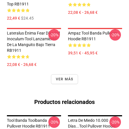
Top RB1911
22,08 € - 26,68 €
22,49 €
$24.45
Lateralus Ènima Fear Días Del
Ampaz Tool Banda Pullover
-20%
-20%
Inoculum-Tool Lanzamiento
Hoodie RB1911
De La Manguito Bajo Tierra
RB1911
39,51 € - 45,95 €
22,08 € - 26,68 €
VER MÁS
Productos relacionados
Tool Banda Toolbanda
Letra De Miedo 10.000
-20%
-20%
Pullover Hoodie RB1911
Días...tool Pullover Hoodie