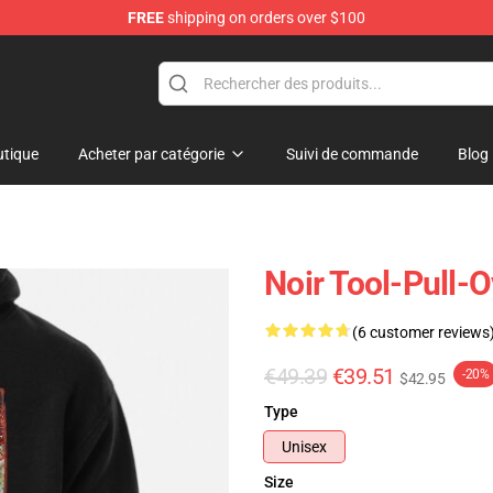
FREE
shipping on orders over $100
tique
Acheter par catégorie
Suivi de commande
Blog
Noir Tool-Pull-
(6 customer reviews
€49.39
€39.51
-20%
$42.95
Type
Unisex
Size