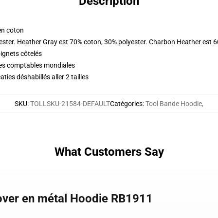
Description
en coton
ester. Heather Gray est 70% coton, 30% polyester. Charbon Heather est 
oignets côtelés
ques comptables mondiales
ies déshabillés aller 2 tailles
SKU
:
TOLLSKU-21584-DEFAULT
Catégories
:
Tool Bande Hoodie
,
What Customers Say
l-over en métal Hoodie RB1911