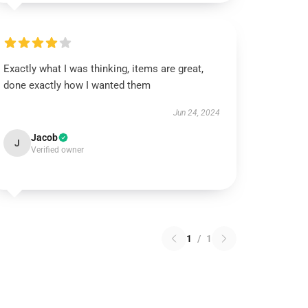
Exactly what I was thinking, items are great,
done exactly how I wanted them
Jun 24, 2024
Jacob
J
Verified owner
1
/
1