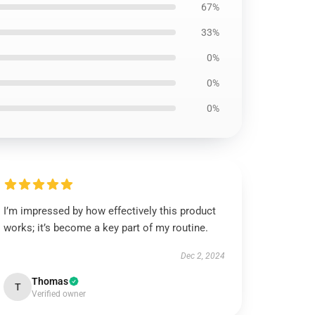
67%
33%
0%
0%
0%
I’m impressed by how effectively this product
works; it’s become a key part of my routine.
Dec 2, 2024
Thomas
T
Verified owner