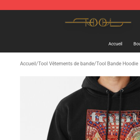
Tool Store - Official Tool Merchandise Shop
Accueil
Bou
Accueil
/
Tool Vêtements de bande
/
Tool Bande Hoodie