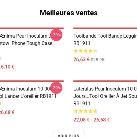
Meilleures ventes
-20%
 Ænima Peur Inoculum Jours-
Toolbande Tool Bande Leggi
rtow IPhone Tough Case
RB1911
26,63 €
$28.95
16,10 €
-20%
 Ænima Inoculum 10 000
Lateralus Peur Inoculum 10 
ol Lancer L'oreiller RB1911
Jours...tool Oreiller À Jet Sou
RB1911
26,68 €
22,08 € - 26,68 €
VOIR PLUS