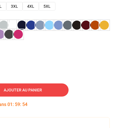
L
3XL
4XL
5XL
AJOUTER AU PANIER
dans
01
:
59
:
53