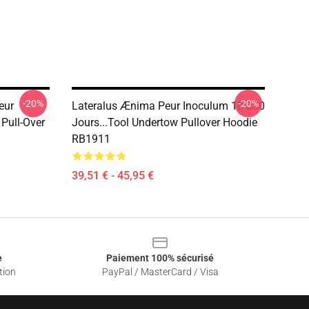
-20%
-20%
eur
Lateralus Ænima Peur Inoculum 10 000
 Pull-Over
Jours...tool Undertow Pullover Hoodie
RB1911
39,51 € - 45,95 €
e
Paiement 100% sécurisé
tion
PayPal / MasterCard / Visa