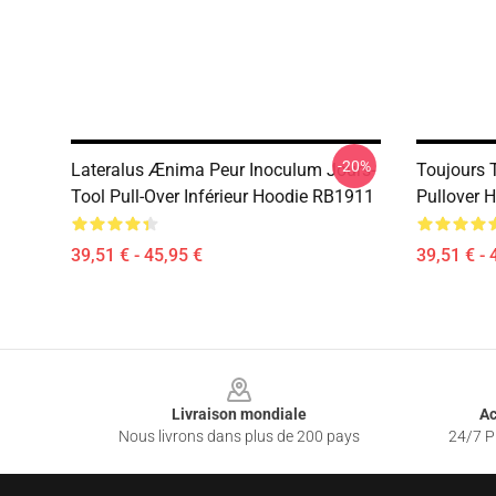
-20%
Lateralus Ænima Peur Inoculum Jours-
Toujours T
Tool Pull-Over Inférieur Hoodie RB1911
Pullover 
39,51 € - 45,95 €
39,51 € - 
Footer
Livraison mondiale
Ac
Nous livrons dans plus de 200 pays
24/7 Pr