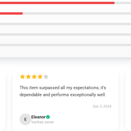
This item surpassed all my expectations; it’s
dependable and performs exceptionally well.
Dec 3, 2024
Eleanor
E
Verified owner