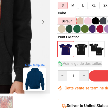
S
M
L
XL
2X
Color
Default
Print Location
Voir le guide des tailles
blank template
Quantity
Cette vente se termine 
Deliver to United States