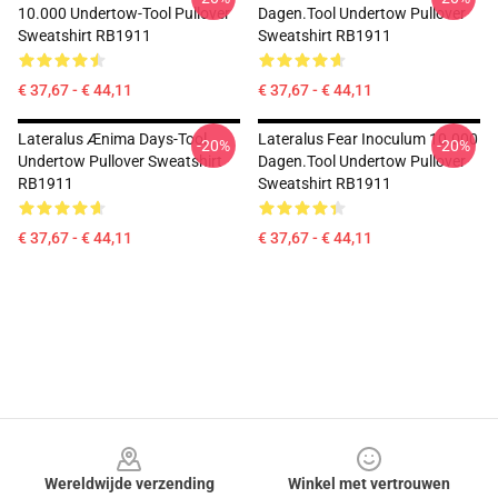
10.000 Undertow-Tool Pullover
Dagen.tool Undertow Pullover
Sweatshirt RB1911
Sweatshirt RB1911
€ 37,67 - € 44,11
€ 37,67 - € 44,11
Lateralus Ænima Days-Tool
Lateralus Fear Inoculum 10.000
-20%
-20%
Undertow Pullover Sweatshirt
Dagen.tool Undertow Pullover
RB1911
Sweatshirt RB1911
€ 37,67 - € 44,11
€ 37,67 - € 44,11
Footer
Wereldwijde verzending
Winkel met vertrouwen