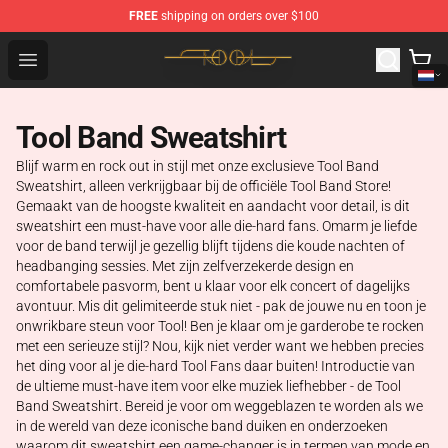
FREE
shipping on orders over $100
Tool Store - Official Tool Merchandise Shop
Open menu
Tool Band Sweatshirt
Blijf warm en rock out in stijl met onze exclusieve Tool Band
Sweatshirt, alleen verkrijgbaar bij de officiële Tool Band Store!
Gemaakt van de hoogste kwaliteit en aandacht voor detail, is dit
sweatshirt een must-have voor alle die-hard fans. Omarm je liefde
voor de band terwijl je gezellig blijft tijdens die koude nachten of
headbanging sessies. Met zijn zelfverzekerde design en
comfortabele pasvorm, bent u klaar voor elk concert of dagelijks
avontuur. Mis dit gelimiteerde stuk niet - pak de jouwe nu en toon je
onwrikbare steun voor Tool! Ben je klaar om je garderobe te rocken
met een serieuze stijl? Nou, kijk niet verder want we hebben precies
het ding voor al je die-hard Tool Fans daar buiten! Introductie van
de ultieme must-have item voor elke muziek liefhebber - de Tool
Band Sweatshirt. Bereid je voor om weggeblazen te worden als we
in de wereld van deze iconische band duiken en onderzoeken
waarom dit sweatshirt een game-changer is in termen van mode en