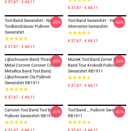
€ 37,67 - € 44,11
€ 37,67 - € 44,11
Tool Band Sweatshirt - New
Tool Band Sweatshirt - Vintage
-20%
-20%
Toolbandclassic Pullover
Alternative Sweatshirt
Sweatshirt
€ 37,67 - € 44,11
€ 37,67 - € 44,11
Lijkschouwer Band Thrash
Muziek Tool Band Zomer Tool
-20%
-20%
Metal Coroner Coroner Coroner
Band Tour Krokodil Pullover
Metallica Band Tool Band,
Sweatshirt RB1911
Lijkschouwer Cla Pullover
Sweatshirt RB1911
€ 37,67 - € 44,11
€ 37,67 - € 44,11
Cartoon Tool Band Tool Band,
Tool Band , , Pullover Sweatshirt
-20%
-20%
Pullover Sweatshirt RB1911
RB1911
€ 37,67 - € 44,11
€ 37,67 - € 44,11