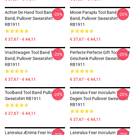
Achter De Hand Tool Band Tool
Mooie Paraplu Tool Band Tool
-20%
-20%
Band, Pullover Sweatshirt
Band, Pullover Sweatshirt
RB1911
RB1911
€ 37,67 - € 44,11
€ 37,67 - € 44,11
Vrachtwagen Tool Band Tool
Perfecte Perfecte Gift Tool Band
-20%
-20%
Band, Pullover Sweatshirt
Geschenk Pullover Sweatshirt
RB1911
RB1911
€ 37,67 - € 44,11
€ 37,67 - € 44,11
Toolband Tool Band Pullover
Lateralus Fear Inoculum 10.000
-20%
-20%
Sweatshirt RB1911
Dagen.tool Pullover Sweatshirt
RB1911
€ 37,67 - € 44,11
€ 37,67 - € 44,11
Lateralus Ænima Fear Inoculum
Lateralus Fear Inoculum 10.000
-20%
-20%