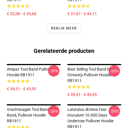
€ 22,08 - € 26,68
€ 37,67 - € 44,11
BEKIJK MEER
Gerelateerde producten
Ampaz Tool Band Pullover
Best Selling Tool Band Nieuw
-20%
-20%
Hoodie RB1911
Ontwerp Pullover Hoodie
RB1911
€ 39,51 - € 45,95
€ 39,51 - € 45,95
Vrachtwagen Tool Band Tool
Lateralus Ænima Fear
-20%
-20%
Band, Pullover Hoodie
Inoculum 10.000 Days
RB1911
Undertow Pullover Hoodie
RB1911