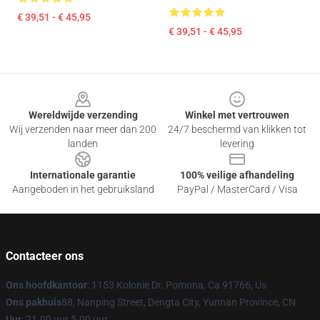
€ 39,51 - € 45,95
€ 39,51 - € 45,95
Footer
Wereldwijde verzending
Winkel met vertrouwen
Wij verzenden naar meer dan 200
24/7 beschermd van klikken tot
landen
levering
Internationale garantie
100% veilige afhandeling
Aangeboden in het gebruiksland
PayPal / MasterCard / Visa
Contacteer ons
Ons hoofdkantoor
: 1153 Kolonie Dr. Pomona, Ca 91766, Us
Ons pakhuis
88, Nanping Street, Dengta City, Yunnan Province, CN
Uur
: 21.00 uur 5.00 uur