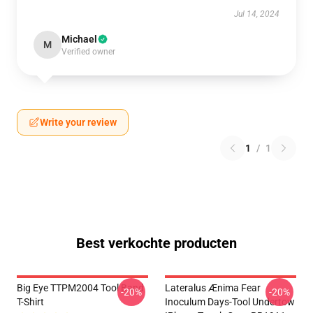
Jul 14, 2024
Michael
M
Verified owner
Write your review
1
/
1
Best verkochte producten
Big Eye TTPM2004 Tool Band
Lateralus Ænima Fear
-20%
-20%
T-Shirt
Inoculum Days-Tool Undertow