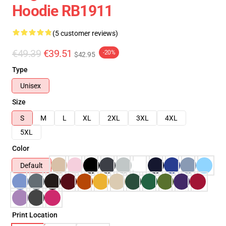
Hoodie RB1911
(5 customer reviews)
€49.39
€39.51
-20%
$42.95
Type
Unisex
Size
S
M
L
XL
2XL
3XL
4XL
5XL
Color
Default
Print Location