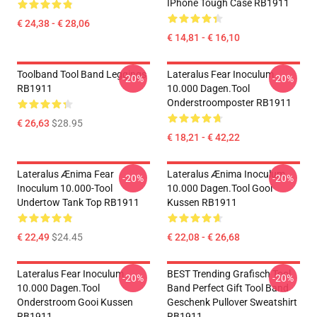
IPhone Tough Case RB1911
€ 24,38 - € 28,06
€ 14,81 - € 16,10
Toolband Tool Band Leggings
Lateralus Fear Inoculum
-20%
-20%
RB1911
10.000 Dagen.tool
Onderstroomposter RB1911
€ 26,63
$28.95
€ 18,21 - € 42,22
Lateralus Ænima Fear
Lateralus Ænima Inoculum
-20%
-20%
Inoculum 10.000-Tool
10.000 Dagen.tool Gooi
Undertow Tank Top RB1911
Kussen RB1911
€ 22,49
$24.45
€ 22,08 - € 26,68
Lateralus Fear Inoculum
BEST Trending Grafisch Tool
-20%
-20%
10.000 Dagen.tool
Band Perfect Gift Tool Band
Onderstroom Gooi Kussen
Geschenk Pullover Sweatshirt
RB1911
RB1911