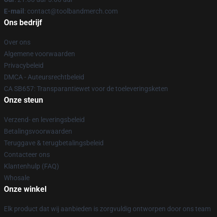
E-mail
: contact@toolbandmerch.com
Ons bedrijf
Over ons
Algemene voorwaarden
Privacybeleid
DMCA - Auteursrechtbeleid
CA SB657: Transparantiewet voor de toeleveringsketen
Onze steun
Verzend- en leveringsbeleid
Betalingsvoorwaarden
Teruggave & terugbetalingsbeleid
Contacteer ons
Klantenhulp (FAQ)
Whosale
Onze winkel
Elk product dat wij aanbieden is zorgvuldig ontworpen door ons team