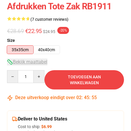
Afdrukken Tote Zak RB1911
(7 customer reviews)
€28.69
€22.95
-20%
$24.95
Size
35x35cm
40x40cm
Bekijk maattabel
Quantity
TOEVOEGEN AAN
WINKELWAGEN
Deze uitverkoop eindigt over
02
:
45
:
54
Deliver to United States
Cost to ship:
$6.99