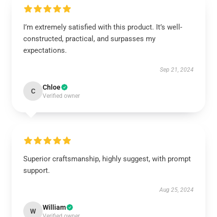
I’m extremely satisfied with this product. It’s well-
constructed, practical, and surpasses my
expectations.
Sep 21, 2024
Chloe
C
Verified owner
Superior craftsmanship, highly suggest, with prompt
support.
Aug 25, 2024
William
W
Verified owner