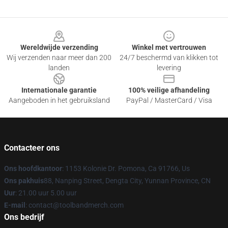
Footer
Wereldwijde verzending
Winkel met vertrouwen
Wij verzenden naar meer dan 200
24/7 beschermd van klikken tot
landen
levering
Internationale garantie
100% veilige afhandeling
Aangeboden in het gebruiksland
PayPal / MasterCard / Visa
Contacteer ons
Ons hoofdkantoor
: 1153 Kolonie Dr. Pomona, Ca 91766, Us
Ons pakhuis
88, Nanping Street, Dengta City, Yunnan Province, CN
Uur
: 21.00 uur 5.00 uur
E-mail
: contact@toolbandmerch.com
Ons bedrijf