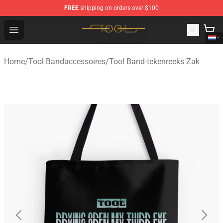
FREE
shipping on orders over $100
Tool Store - Official Tool Merchandise Shop
Open menu
Home
/
Tool Bandaccessoires
/
Tool Band-tekenreeks Zak