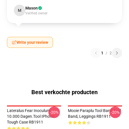
Mason
M
Verified owner
Write your review
1
/
2
Best verkochte producten
Lateralus Fear Inoculum
Mooie Paraplu Tool Band Tool
-20%
-20%
10.000 Dagen.tool IPhone
Band, Leggings RB1911
Tough Case RB1911