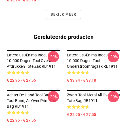
€ 33,94 - € 38,18
BEKIJK MEER
Gerelateerde producten
Lateralus Ænima Inoculum
Lateralus Ænima Inoculum
-20%
-20%
10.000 Dagen.tool Overal
10.000 Dagen.tool
Afdrukken Tote Zak RB1911
Onderstroomrugzak RB1911
€ 22,95 - € 27,55
€ 33,94 - € 38,18
Achter De Hand Tool Band
Zwart Tool-Metal All Over Print
-20%
-20%
Tool Band, All Over Print Tote
Tote Bag RB1911
Bag RB1911
€ 22,95 - € 27,55
€ 22,95 - € 27,55