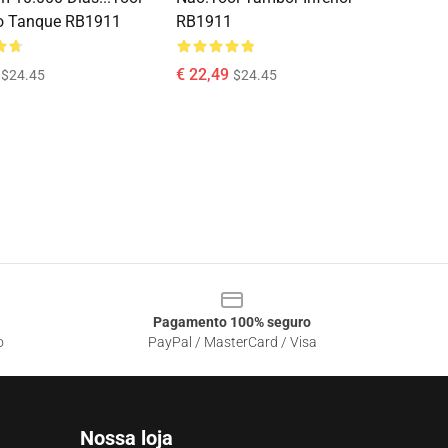
o Tanque RB1911
RB1911
€ 22,49
$24.45
$24.45
Pagamento 100% seguro
o
PayPal / MasterCard / Visa
Nossa loja