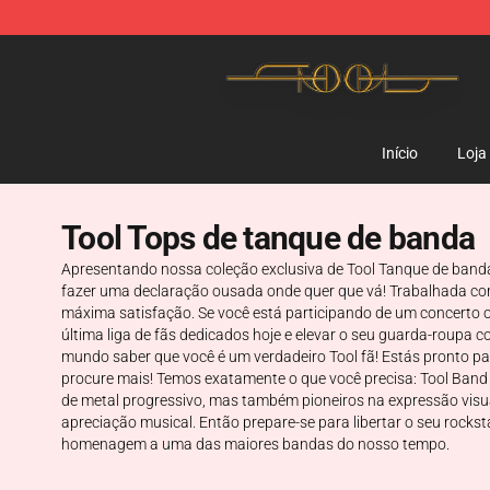
Tool Store - Official Tool Merchandise Shop
Início
Loja
Tool Tops de tanque de banda
Apresentando nossa coleção exclusiva de Tool Tanque de banda 
fazer uma declaração ousada onde quer que vá! Trabalhada com
máxima satisfação. Se você está participando de um concerto o
última liga de fãs dedicados hoje e elevar o seu guarda-roupa 
mundo saber que você é um verdadeiro Tool fã! Estás pronto pa
procure mais! Temos exatamente o que você precisa: Tool Band
de metal progressivo, mas também pioneiros na expressão visua
apreciação musical. Então prepare-se para libertar o seu rocks
homenagem a uma das maiores bandas do nosso tempo.