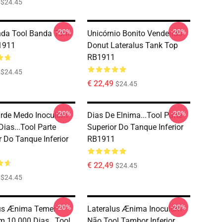
$24.45
-20%
-20%
da Tool Banda Tank
Unicórnio Bonito Vendendo
1911
Donut Lateralus Tank Top
RB1911
$24.45
€ 22,49
$24.45
-20%
-20%
arde Medo Inoculum
Dias De Elnima...tool Parte
Dias...tool Parte
Superior Do Tanque Inferior
r Do Tanque Inferior
RB1911
€ 22,49
$24.45
$24.45
-20%
-20%
lus Ænima Temer
Lateralus Ænima Inoculum -
m 10.000 Dias...tool
Não.tool Tambor Inferior