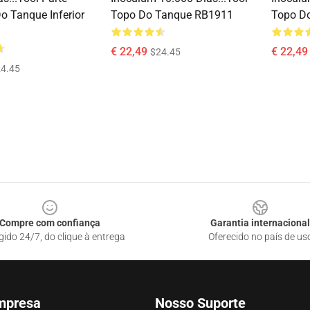
o Tanque Inferior
Topo Do Tanque RB1911
Topo D
€ 22,49
€ 22,49
$24.45
4.45
Compre com confiança
Garantia internacional
gido 24/7, do clique à entrega
Oferecido no país de us
mpresa
Nosso Suporte