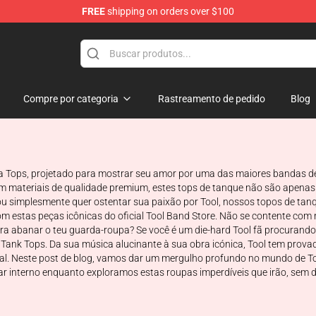
FREE
shipping on orders over $100
Compre por categoria
Rastreamento de pedido
Blog
Tops, projetado para mostrar seu amor por uma das maiores bandas de ro
 materiais de qualidade premium, estes tops de tanque não são apenas 
u simplesmente quer ostentar sua paixão por Tool, nossos topos de tanq
com estas peças icônicas do oficial Tool Band Store. Não se contente co
ra abanar o teu guarda-roupa? Se você é um die-hard Tool fã procurand
 Tank Tops. Da sua música alucinante à sua obra icónica, Tool tem pro
l. Neste post de blog, vamos dar um mergulho profundo no mundo de Tool 
tar interno enquanto exploramos estas roupas imperdíveis que irão, sem 