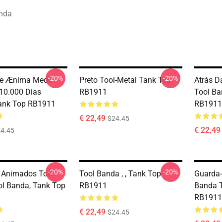
anda
-20%
-20%
de Ænima Medo
Preto Tool-Metal Tank Top
Atrás D
10.000 Dias
RB1911
Tool Ba
ank Top RB1911
RB1911
€ 22,49
$24.45
€ 22,49
4.45
-20%
-20%
 Animados Tool
Tool Banda , , Tank Top
Guarda-
l Banda, Tank Top
RB1911
Banda T
RB1911
€ 22,49
$24.45