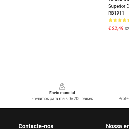
Superior D
RB1911
€ 22,49
$2
Footer
Envio mundial
Enviamos para mais de 200 países
Prote
Contacte-nos
Nossa e