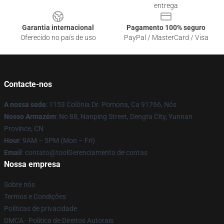
entrega
Garantia internacional
Pagamento 100% seguro
Oferecido no país de uso
PayPal / MasterCard / Visa
Contacte-nos
A nossa sede
: 1153 Colônia Dr. Pomona, Ca 91766, Nós
Nosso Armazém
: No 88, Nanping Street, Dengta City, Yunnan
Province, CN
Hour
: 9AM – 5PM (Mon – Fri)
Email
: contato@toolGerenciamento de contas
Nossa empresa
Sobre nós
Termos e Condições
Políticas de privacidade
DMCA - Política de Direitos Autorais