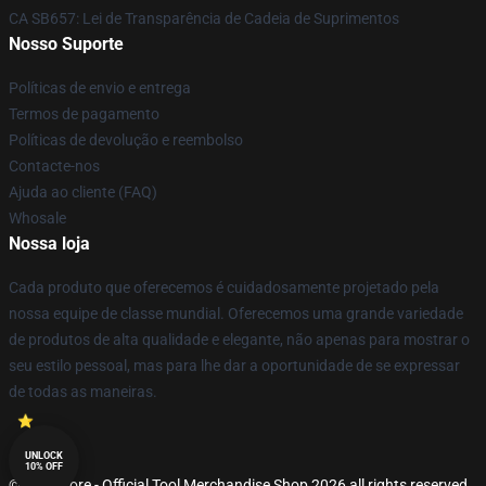
CA SB657: Lei de Transparência de Cadeia de Suprimentos
Nosso Suporte
Políticas de envio e entrega
Termos de pagamento
Políticas de devolução e reembolso
Contacte-nos
Ajuda ao cliente (FAQ)
Whosale
Nossa loja
Cada produto que oferecemos é cuidadosamente projetado pela
nossa equipe de classe mundial. Oferecemos uma grande variedade
de produtos de alta qualidade e elegante, não apenas para mostrar o
seu estilo pessoal, mas para lhe dar a oportunidade de se expressar
de todas as maneiras.
UNLOCK
10% OFF
© Tool Store - Official Tool Merchandise Shop 2026 all rights reserved