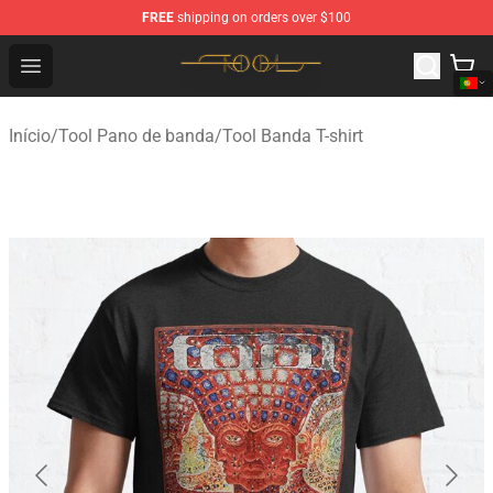
FREE
shipping on orders over $100
Tool Store - Official Tool Merchandise Shop
Open menu
Início
/
Tool Pano de banda
/
Tool Banda T-shirt