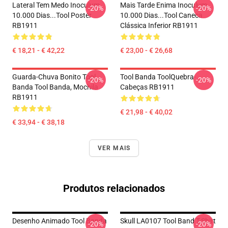
Lateral Tem Medo Inoculum
Mais Tarde Enima Inoculum
-20%
-20%
10.000 Dias...tool Poster
10.000 Dias...tool Caneca
RB1911
Clássica Inferior RB1911
€ 18,21 - € 42,22
€ 23,00 - € 26,68
Guarda-Chuva Bonito Tool
Tool Banda ToolQuebra-
-20%
-20%
Banda Tool Banda, Mochila
Cabeças RB1911
RB1911
€ 21,98 - € 40,02
€ 33,94 - € 38,18
VER MAIS
Produtos relacionados
Desenho Animado Tool Banda
Skull LA0107 Tool Band T-Shirt
-20%
-20%