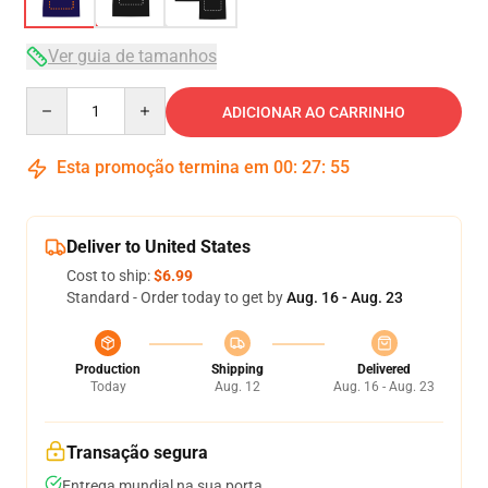
Ver guia de tamanhos
Quantity
ADICIONAR AO CARRINHO
Esta promoção termina em
00
:
27
:
54
Deliver to United States
Cost to ship:
$6.99
Standard - Order today to get by
Aug. 16 - Aug. 23
Production
Shipping
Delivered
Today
Aug. 12
Aug. 16 - Aug. 23
Transação segura
Entrega mundial na sua porta