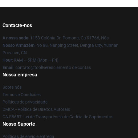
Contacte-nos
A nossa sede
: 1153 Colônia Dr. Pomona, Ca 91766, Nós
Nosso Armazém
: No 88, Nanping Street, Dengta City, Yunnan
Province, CN
Hour
: 9AM – 5PM (Mon – Fri)
Email
: contato@toolGerenciamento de contas
Nossa empresa
Sobre nós
Termos e Condições
Políticas de privacidade
DMCA - Política de Direitos Autorais
CA SB657: Lei de Transparência de Cadeia de Suprimentos
Nosso Suporte
Políticas de envio e entrega