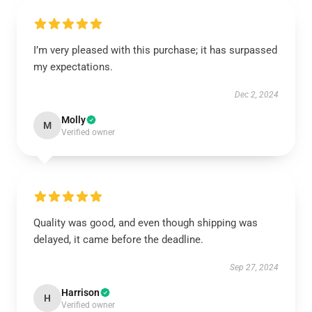
I’m very pleased with this purchase; it has surpassed
my expectations.
Dec 2, 2024
Molly
M
Verified owner
Quality was good, and even though shipping was
delayed, it came before the deadline.
Sep 27, 2024
Harrison
H
Verified owner