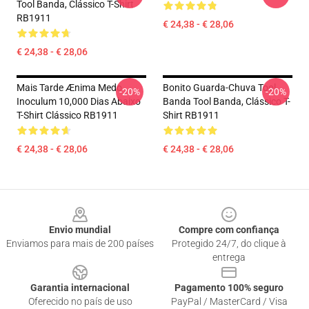
Tool Banda, Clássico T-Shirt
RB1911
€ 24,38 - € 28,06
€ 24,38 - € 28,06
Mais Tarde Ænima Medo
Bonito Guarda-Chuva Tool
-20%
-20%
Inoculum 10,000 Dias Abaixo
Banda Tool Banda, Clássico T-
T-Shirt Clássico RB1911
Shirt RB1911
€ 24,38 - € 28,06
€ 24,38 - € 28,06
Footer
Envio mundial
Compre com confiança
Enviamos para mais de 200 países
Protegido 24/7, do clique à
entrega
Garantia internacional
Pagamento 100% seguro
Oferecido no país de uso
PayPal / MasterCard / Visa