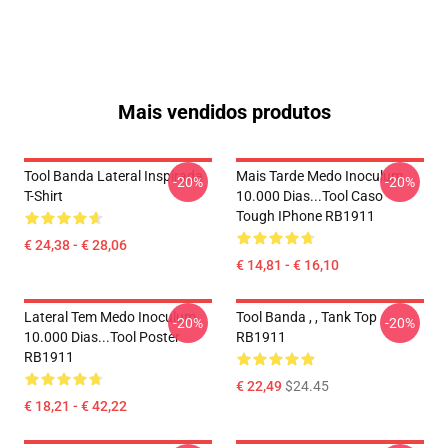
Mais vendidos produtos
Tool Banda Lateral Inspirada
Mais Tarde Medo Inoculum
-20%
-20%
T-Shirt
10.000 Dias...tool Caso
Tough IPhone RB1911
€ 24,38 - € 28,06
€ 14,81 - € 16,10
Lateral Tem Medo Inoculum
Tool Banda , , Tank Top
-20%
-20%
10.000 Dias...tool Poster
RB1911
RB1911
€ 22,49
$24.45
€ 18,21 - € 42,22