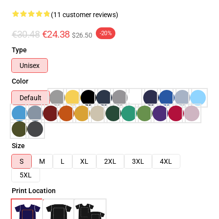
(11 customer reviews)
€30.48
€24.38
-20%
$26.50
Type
Unisex
Color
Default
Size
S
M
L
XL
2XL
3XL
4XL
5XL
Print Location