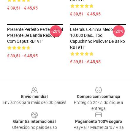
€ 39,51 - € 45,95
€ 39,51 - € 45,95
Presente Perfeito Perfeito Tool
Lateralus Ænima Medo
-20%
-20%
Presente De Banda Reboque
10.000 Dias...tool
Com Capuz RB1911
Capuchinho Pullover De Baixo
RB1911
€ 39,51 - € 45,95
€ 39,51 - € 45,95
Footer
Envio mundial
Compre com confiança
Enviamos para mais de 200 países
Protegido 24/7, do clique à
entrega
Garantia internacional
Pagamento 100% seguro
Oferecido no país de uso
PayPal / MasterCard / Visa