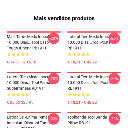
Mais vendidos produtos
Mais Tarde Medo Inoculum
Lateral Tem Medo Inoculum
-20%
-20%
10.000 Dias...tool Caso
10.000 Dias...tool Poster
Tough IPhone RB1911
RB1911
€ 14,81 - € 16,10
€ 18,21 - € 42,22
Lateral Tem Medo Inoculum
Lateral Tem Medo Inoculum
-20%
-20%
10.000 Dias...tool Pernas
10.000 Dias...tool Poster
Subterrâneas RB1911
RB1911
€ 26,63
$28.95
€ 18,21 - € 42,22
Lateralus Ænima Temer
Toolbanda Tool Banda Throw
-20%
-20%
Inoculum Diastool Tambor
Pillow RB1911