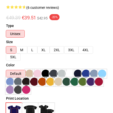
(6 customer reviews)
€49.39
€39.51
-20%
$42.95
Type
Unisex
Size
S
M
L
XL
2XL
3XL
4XL
5XL
Color
Default
Print Location