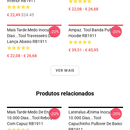
Inferior RB1911
€ 22,08 - € 26,68
€ 22,49
$24.45
Mais Tarde Medo Inoculum
Ampaz. Tool Banda Pullover
-20%
-20%
Dias...tool Travesseiro De
Hoodie RB1911
Lança Abaixo RB1911
€ 39,51 - € 45,95
€ 22,08 - € 26,68
VER MAIS
Produtos relacionados
Mais Tarde Medo De Enima
Lateralus Ænima Inoculum
-20%
-20%
10.000 Dias...tool Reboque
10.000 Dias...tool
Com Capuz RB1911
Capuchinho Pullover De Baixo
RB1911