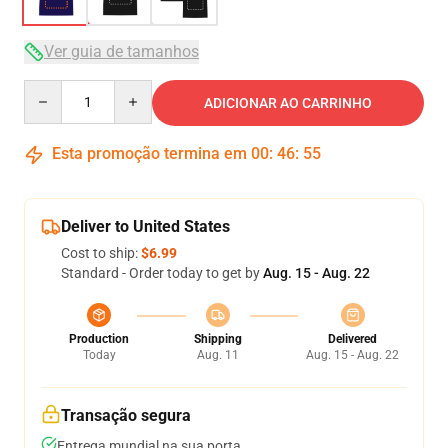
Ver guia de tamanhos
Quantity
ADICIONAR AO CARRINHO
Esta promoção termina em
00
:
46
:
54
Deliver to United States
Cost to ship:
$6.99
Standard - Order today to get by
Aug. 15 - Aug. 22
Production
Shipping
Delivered
Today
Aug. 11
Aug. 15 - Aug. 22
Transação segura
Entrega mundial na sua porta