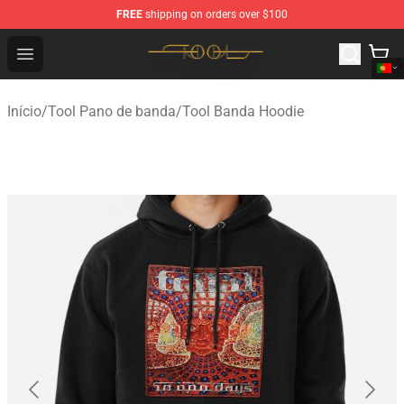
FREE
shipping on orders over $100
Tool Store - Official Tool Merchandise Shop
Open menu
Início
/
Tool Pano de banda
/
Tool Banda Hoodie