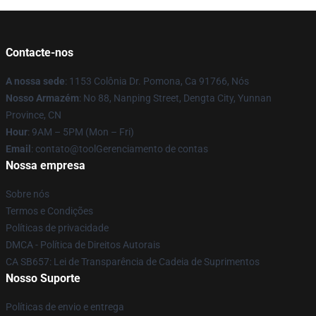
Contacte-nos
A nossa sede
: 1153 Colônia Dr. Pomona, Ca 91766, Nós
Nosso Armazém
: No 88, Nanping Street, Dengta City, Yunnan
Province, CN
Hour
: 9AM – 5PM (Mon – Fri)
Email
: contato@toolGerenciamento de contas
Nossa empresa
Sobre nós
Termos e Condições
Políticas de privacidade
DMCA - Política de Direitos Autorais
CA SB657: Lei de Transparência de Cadeia de Suprimentos
Nosso Suporte
Políticas de envio e entrega