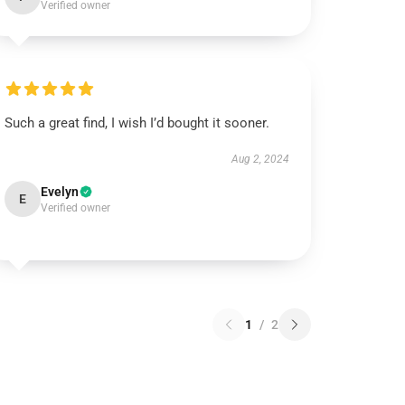
Verified owner
Such a great find, I wish I’d bought it sooner.
Aug 2, 2024
Evelyn
E
Verified owner
1
/
2