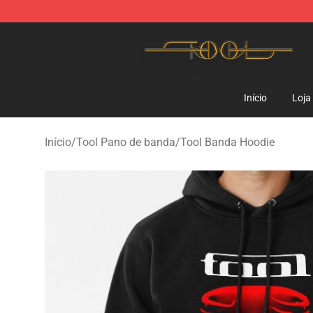
Tool Store - Official Tool Merchandise Shop
Início
Loja
Início
/
Tool Pano de banda
/
Tool Banda Hoodie