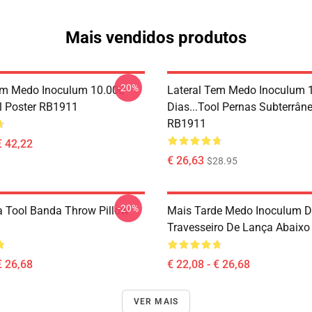
Mais vendidos produtos
-20%
em Medo Inoculum 10.000
Lateral Tem Medo Inoculum 
ol Poster RB1911
Dias...tool Pernas Subterrân
RB1911
€ 42,22
€ 26,63
$28.95
-20%
 Tool Banda Throw Pillow
Mais Tarde Medo Inoculum Di
Travesseiro De Lança Abaix
€ 26,68
€ 22,08 - € 26,68
VER MAIS