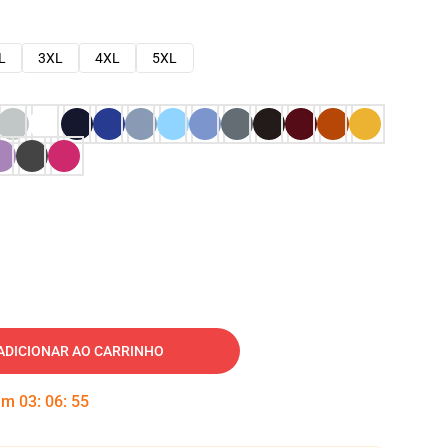
L
3XL
4XL
5XL
ADICIONAR AO CARRINHO
 em
03
:
06
:
54