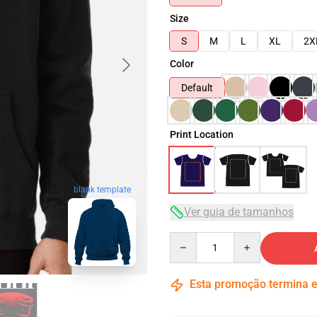
Size
S
M
L
XL
2X
Color
Default
Print Location
blank template
Ver guia de tamanhos
Quantity
Esta promoção termina