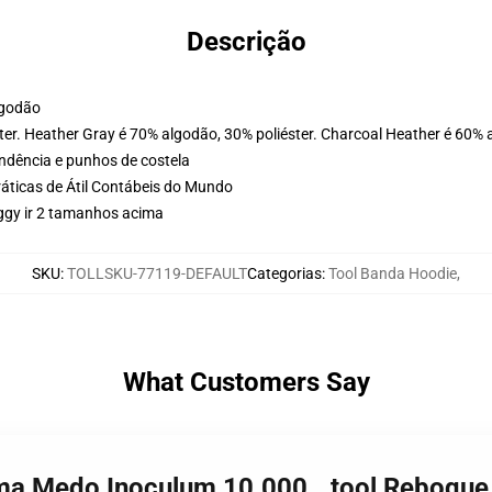
Descrição
lgodão
ter. Heather Gray é 70% algodão, 30% poliéster. Charcoal Heather é 60% 
ondência e punhos de costela
ráticas de Átil Contábeis do Mundo
ggy ir 2 tamanhos acima
SKU
:
TOLLSKU-77119-DEFAULT
Categorias
:
Tool Banda Hoodie
,
What Customers Say
nima Medo Inoculum 10.000...tool Reboq