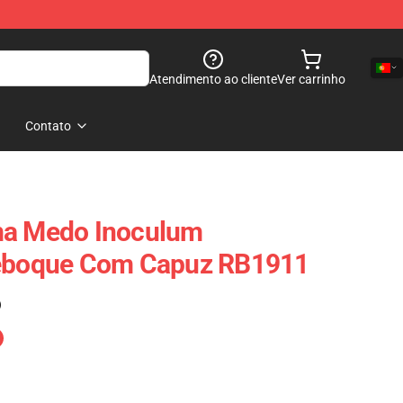
Atendimento ao cliente
Ver carrinho
Contato
ma Medo Inoculum
Reboque Com Capuz RB1911
)