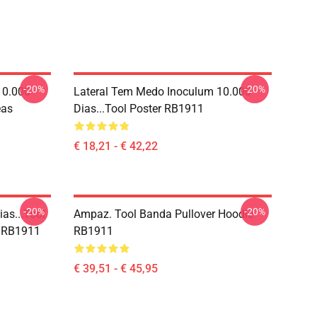
-20%
-20%
10.000
Lateral Tem Medo Inoculum 10.000
eas
Dias...tool Poster RB1911
€ 18,21 - € 42,22
-20%
-20%
as...tool
Ampaz. Tool Banda Pullover Hoodie
o RB1911
RB1911
€ 39,51 - € 45,95