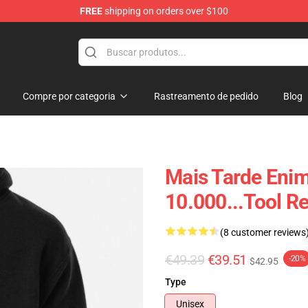
FREE
shipping on orders over $100
Compre por categoria
Rastreamento de pedido
Blog
Mais Tarde Eni
10.000...tool 
(8 customer reviews
€49.39
€39.51
-20%
$42.95
Type
Unisex