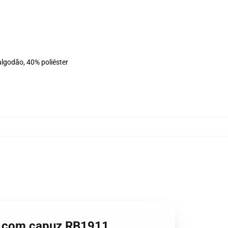
algodão, 40% poliéster
ue com capuz RB1911