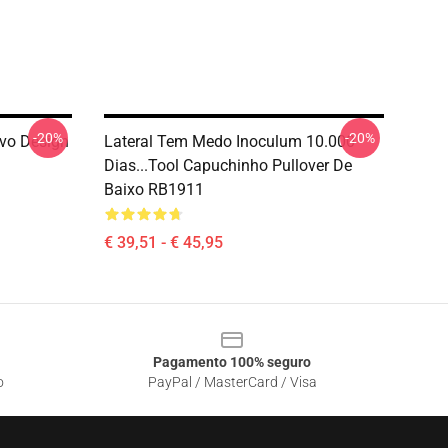
-20%
-20%
vo Design
Lateral Tem Medo Inoculum 10.000
Dias...tool Capuchinho Pullover De
Baixo RB1911
€ 39,51 - € 45,95
Pagamento 100% seguro
o
PayPal / MasterCard / Visa