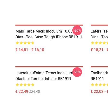
-20%
Mais Tarde Medo Inoculum 10.000
Lateral T
Dias...tool Caso Tough IPhone RB1911
Dias...to
€ 14,81 - € 16,10
€ 18,21 - 
-20%
Lateralus Ænima Temer Inoculum
Toolbanda
Diastool Tambor Inferior RB1911
RB1911
€ 22,49
€ 22,08 - 
$24.45