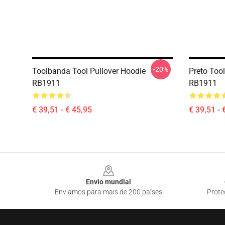
-20%
Toolbanda Tool Pullover Hoodie
Preto Too
RB1911
RB1911
€ 39,51 - € 45,95
€ 39,51 - 
Footer
Envio mundial
Enviamos para mais de 200 países
Prote