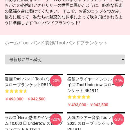
ちがこの必携のアクセサリーの世界に導いたように、純粋な音楽
の至福を身に着けてください。 そこで、お茶のコップをつかみ、
後ろに座って、私たちの魅惑的な探求によって吹き飛ばされるよ
うに準備します Tool バンドブランケット!
ホーム
/
Tool バンド装飾
/
Tool バンドブランケット
漫画 Tool バンド Tool バンド、
横領フライヤーインクルームデ
-20%
-20%
スローブランケットRB1911
イズ-Tool Undertow スローブラ
ンケット RB1911
￥493,000 - ￥942,500
￥493,000 - ￥942,500
ラルス ́nima 恐怖のインクルー
人気のツアー音楽 Tool バンド
-20%
-20%
ム 10,000 日 Undertow スローブ
2023 スローブランケット
ランケット RB1911
RB1911