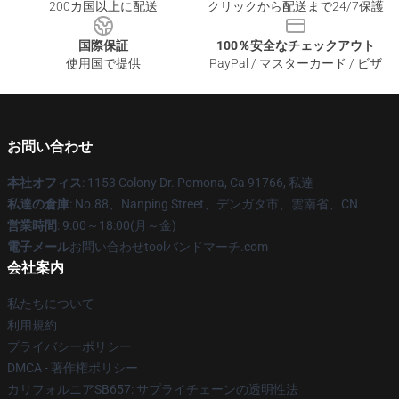
200カ国以上に配送
クリックから配送まで24/7保護
国際保証
100％安全なチェックアウト
使用国で提供
PayPal / マスターカード / ビザ
お問い合わせ
本社オフィス
: 1153 Colony Dr. Pomona, Ca 91766, 私達
私達の倉庫
: No.88、Nanping Street、デンガタ市、雲南省、CN
営業時間
: 9:00～18:00(月～金)
電子メール
お問い合わせtoolバンドマーチ.com
会社案内
私たちについて
利用規約
プライバシーポリシー
DMCA - 著作権ポリシー
カリフォルニアSB657: サプライチェーンの透明性法