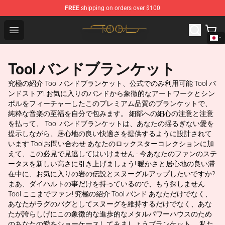
FREE
shipping on orders over $100
Tool Store - Official Tool Merchandise Shop
Open menu
Tool バンドブランケット
究極の紹介 Tool バンドブランケット、公式でのみ利用可能 Tool バ
ンドストア! お気に入りのバンドから象徴的なアートワークとシン
ボルをフィーチャーしたこのプレミアム品質のブランケットで、
純粋な音楽の至福を自分で包みます。 細部への細心の注意と注意
を払って、 Tool バンドブランケットは、あなたの揺るぎない愛を
提示しながら、居心地の良い快適さを提供するように設計されて
います Toolお問い合わせ あなたのロックスターコレクションに加
えて、この必見で見逃してはいけません - 今あなたのファンのステ
ータスを新しい高さに引き上げましょう! 暖かさと居心地の良い滞
在中に、お気に入りの岩の伝説とスヌーグルアップしたいですか?
まあ、ダイハルトの事だけを持っているので、もう探しません
Tool ここまでファン! 究極の紹介 Tool バンド あなただけでなく、
あなたがラグのバグとしてスヌーグを維持するだけでなく、あな
たが誇らしげにこの象徴的な進歩的なメタルパワーハウスのため
のあなたの愛をショーケースしてみましょうブランケット。 私た