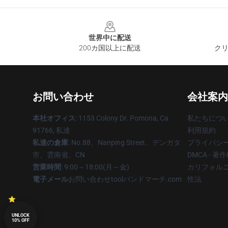
Footer
世界中に配送
200カ国以上に配送
クリ
お問い合わせ
会社案内
本社オフィス
: 1153 Colony Dr. Pomona, Ca
私たちにつ
91766, 私達
利用規約
私達の倉庫
: No.88、Nanping Street、デンガタ
プライバシ
市、雲南省、CN
DMCA - 
営業時間
: 9:00～18:00(月～金)
カリフォルニ
電子メール
お問い合わせtoolバンドマーチ.com
性法
UNLOCK
10% OFF