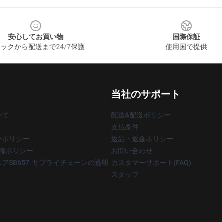
安心してお買い物
国際保証
ックから配送まで24/7保護
使用国で提供
当社のサポート
いて
配送&配送ポリシー
支払条件
ーポリシー
返品・返金ポリシー
著作権ポリシー
お問い合わせ
アSB657: サプライチェーンの透明
カスタマーサポート(FAQ)
スタッフ