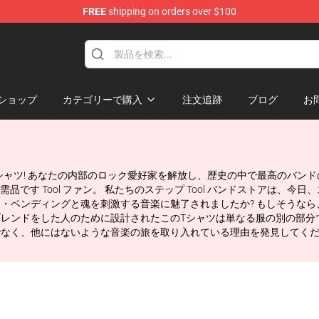
FREE
shipping on orders over $100
ショップ
カテゴリーで購入
注文追跡
ブログ
お
ンドTシャツ! あなたの内部のロック愛好家を解放し、歴史の中で最高のバ
す Tool ファン。 私たちのステップ Tool バンドストアは、今
ンド・ベンディングと魂を刺激する音楽に魅了されましたか? もしそう
常なブレンドをした人のために設計されたこのTシャツは単なる服の別の部
けでなく、他にはないような音楽の旅を取り入れている理由を発見してく