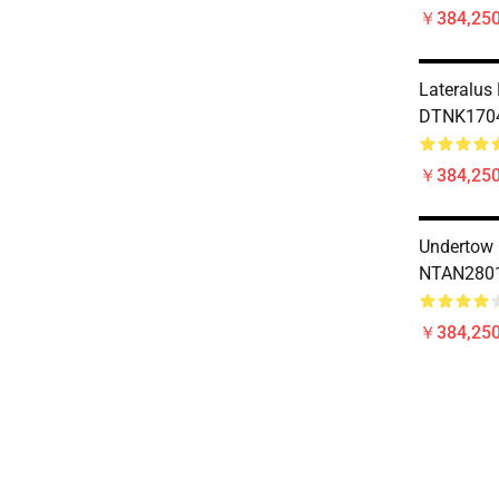
￥384,250
Lateralus
DTNK1704 
￥384,250
Undertow 
NTAN2801 
￥384,250