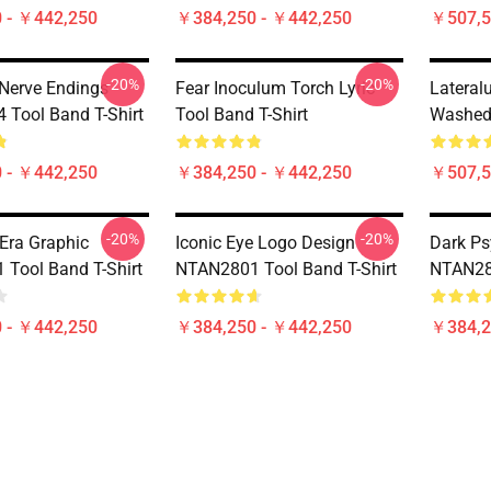
 - ￥442,250
￥384,250 - ￥442,250
￥507,5
-20%
-20%
 Nerve Endings
Fear Inoculum Torch Lyric
Lateral
Tool Band T-Shirt
Tool Band T-Shirt
Washed 
 - ￥442,250
￥384,250 - ￥442,250
￥507,5
-20%
-20%
Era Graphic
Iconic Eye Logo Design
Dark Ps
Tool Band T-Shirt
NTAN2801 Tool Band T-Shirt
NTAN280
 - ￥442,250
￥384,250 - ￥442,250
￥384,2