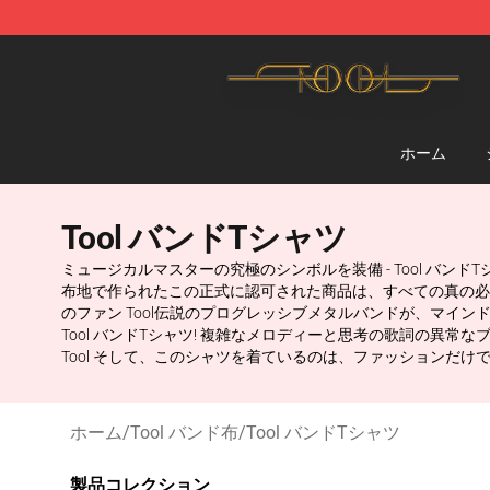
Tool Store - Official Tool Merchandise Shop
ホーム
Tool バンドTシャツ
ミュージカルマスターの究極のシンボルを装備 - Tool バ
布地で作られたこの正式に認可された商品は、すべての真の必需品で
のファン Tool伝説のプログレッシブメタルバンドが、マイ
Tool バンドTシャツ! 複雑なメロディーと思考の歌詞の異
Tool そして、このシャツを着ているのは、ファッションだ
ホーム
/
Tool バンド布
/
Tool バンドTシャツ
製品コレクション