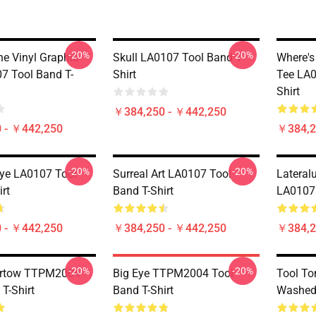
-20%
-20%
he Vinyl Graphic
Skull LA0107 Tool Band T-
Where's
7 Tool Band T-
Shirt
Tee LA0
Shirt
￥384,250 - ￥442,250
 - ￥442,250
￥384,2
-20%
-20%
ye LA0107 Tool
Surreal Art LA0107 Tool
Lateral
rt
Band T-Shirt
LA0107 
 - ￥442,250
￥384,250 - ￥442,250
￥384,2
-20%
-20%
ertow TTPM2004
Big Eye TTPM2004 Tool
Tool T
T-Shirt
Band T-Shirt
Washed 