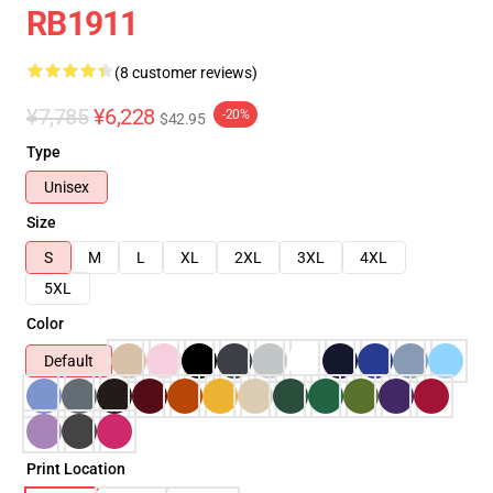
RB1911
(8 customer reviews)
¥7,785
¥6,228
-20%
$42.95
Type
Unisex
Size
S
M
L
XL
2XL
3XL
4XL
5XL
Color
Default
Print Location