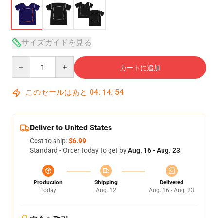
サイズガイドを見る
Quantity
カートに追加
このセールはあと
04
:
14
:
54
Deliver to United States
Cost to ship:
$6.99
Standard - Order today to get by
Aug. 16 - Aug. 23
Production
Shipping
Delivered
Today
Aug. 12
Aug. 16 - Aug. 23