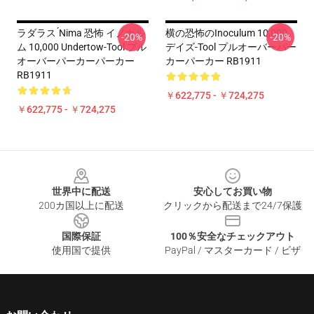
ラダラス ́nima 恐怖 イノカル
横の恐怖のInoculum 10,000
-20%
-20%
ム 10,000 Undertow-Tool プル
デイズ-Tool プルオーバーパー
オーバーパーカーパーカー
カーパーカー RB1911
RB1911
￥622,775 - ￥724,275
￥622,775 - ￥724,275
Footer
世界中に配送
安心してお買い物
200カ国以上に配送
クリックから配送まで24/7保護
国際保証
100％安全なチェックアウト
使用国で提供
PayPal / マスターカード / ビザ