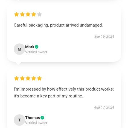
Careful packaging, product arrived undamaged.
Sep 16, 2024
Mark
M
Verified owner
I’m impressed by how effectively this product works;
it’s become a key part of my routine.
Aug 17, 2024
Thomas
T
Verified owner