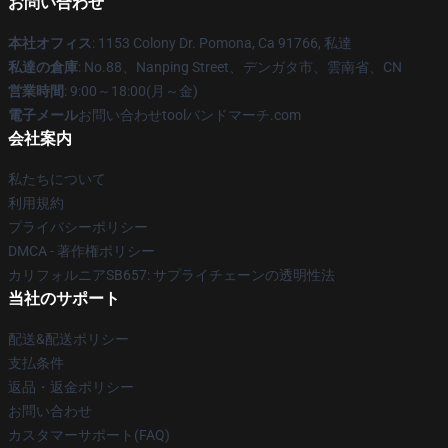
お問い合わせ
本社オフィス
: 1153 Colony Dr. Pomona, Ca 91766, 私達
私達の倉庫
: No.88、Nanping Street、デンガタ市、雲南省、CN
営業時間
: 9:00～18:00(月～金)
電子メール
お問い合わせtoolバンドマーチ.com
会社案内
私たちについて
利用規約
プライバシーポリシー
DMCA - 著作権ポリシー
カリフォルニアSB657: サプライチェーンの透明性法
当社のサポート
配送&配送ポリシー
支払条件
返品・返金ポリシー
お問い合わせ
カスタマーサポート(FAQ)