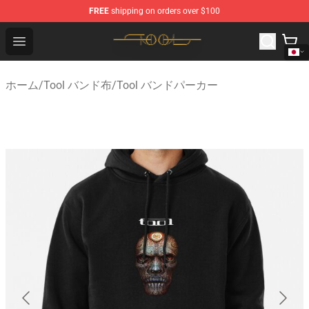
FREE
shipping on orders over $100
Tool Store - Official Tool Merchandise Shop
Open menu
ホーム
/
Tool バンド布
/
Tool バンドパーカー