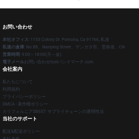
お問い合わせ
本社オフィス
: 1153 Colony Dr. Pomona, Ca 91766, 私達
私達の倉庫
: No.88、Nanping Street、デンガタ市、雲南省、CN
営業時間
: 9:00～18:00(月～金)
電子メール
お問い合わせtoolバンドマーチ.com
会社案内
私たちについて
利用規約
プライバシーポリシー
DMCA - 著作権ポリシー
カリフォルニアSB657: サプライチェーンの透明性法
当社のサポート
配送&配送ポリシー
支払条件