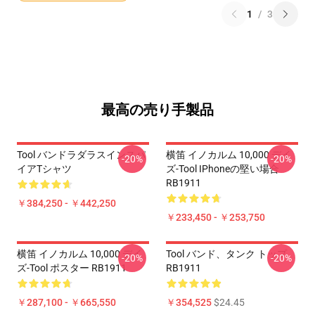
1
/
3
最高の売り手製品
Tool バンドラダラスインスパ
横笛 イノカルム 10,000 デイ
-20%
-20%
イアTシャツ
ズ-Tool IPhoneの堅い場合
RB1911
￥384,250 - ￥442,250
￥233,450 - ￥253,750
横笛 イノカルム 10,000 デイ
Tool バンド、タンク トップ
-20%
-20%
ズ-Tool ポスター RB1911
RB1911
￥287,100 - ￥665,550
￥354,525
$24.45