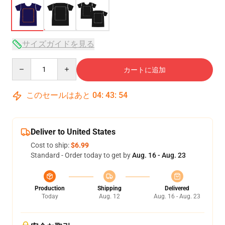
サイズガイドを見る
Quantity
カートに追加
このセールはあと
04
:
43
:
53
Deliver to United States
Cost to ship:
$6.99
Standard - Order today to get by
Aug. 16 - Aug. 23
Production
Shipping
Delivered
Today
Aug. 12
Aug. 16 - Aug. 23