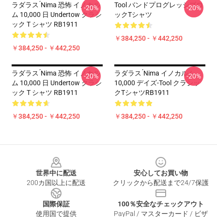
ラダラス ́nima 恐怖 イノカル
Tool バンドプログレッシブロ
-20%
-20%
ム 10,000 日 Undertow クラシ
ックTシャツ
ック T シャツ RB1911
￥384,250 - ￥442,250
￥384,250 - ￥442,250
ラダラス ́nima 恐怖 イノカル
ラダラス ́nima イノカルム
-20%
-20%
ム 10,000 日 Undertow クラシ
10,000 デイズ-Tool クラシッ
ック T シャツ RB1911
クTシャツRB1911
￥384,250 - ￥442,250
￥384,250 - ￥442,250
Footer
世界中に配送
安心してお買い物
200カ国以上に配送
クリックから配送まで24/7保護
国際保証
100％安全なチェックアウト
使用国で提供
PayPal / マスターカード / ビザ