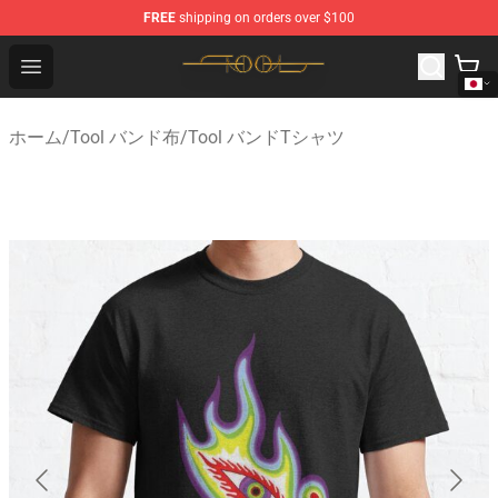
FREE
shipping on orders over $100
Tool Store - Official Tool Merchandise Shop
Open menu
ホーム
/
Tool バンド布
/
Tool バンドTシャツ