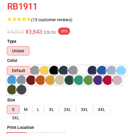
RB1911
(13 customer reviews)
¥4,803
¥3,843
-20%
$26.50
Type
Unisex
Color
Default
Size
S
M
L
XL
2XL
3XL
4XL
5XL
Print Location