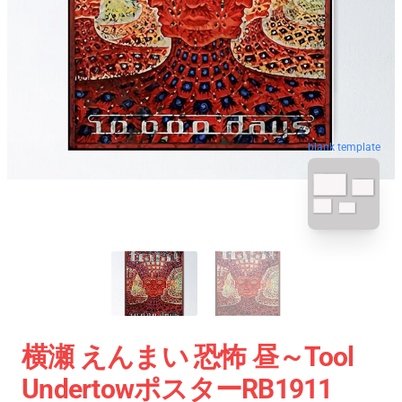
blank template
横瀬 えんまい 恐怖 昼～tool
UndertowポスターRB1911