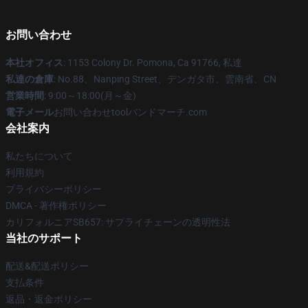
お問い合わせ
本社オフィス
: 1153 Colony Dr. Pomona, Ca 91766, 私達
私達の倉庫
: No.88、Nanping Street、デンガタ市、雲南省、CN
営業時間
: 9:00～18:00(月～金)
電子メール
お問い合わせtoolバンドマーチ.com
会社案内
私たちについて
利用規約
プライバシーポリシー
DMCA - 著作権ポリシー
カリフォルニアSB657: サプライチェーンの透明性法
当社のサポート
配送&配送ポリシー
支払条件
返品・返金ポリシー