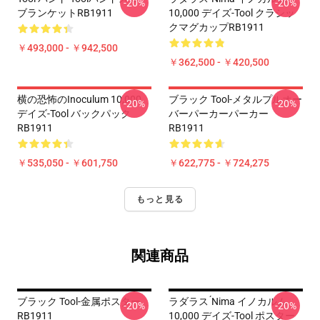
-20%
-20%
ブランケットRB1911
10,000 デイズ-Tool クラシッ
クマグカップRB1911
￥493,000 - ￥942,500
￥362,500 - ￥420,500
横の恐怖のInoculum 10,000
ブラック Tool-メタルプルオー
-20%
-20%
デイズ-Tool バックパック
バーパーカーパーカー
RB1911
RB1911
￥535,050 - ￥601,750
￥622,775 - ￥724,275
もっと見る
関連商品
ブラック Tool-金属ポスター
ラダラス ́nima イノカルム
-20%
-20%
RB1911
10,000 デイズ-Tool ポスター