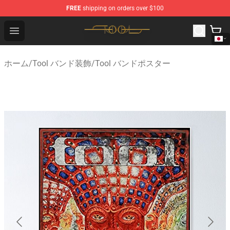
FREE
shipping on orders over $100
Tool Store - Official Tool Merchandise Shop
Open menu
ホーム
/
Tool バンド装飾
/
Tool バンドポスター