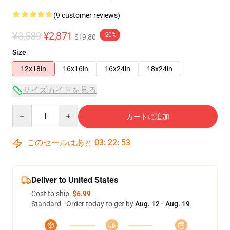
(9 customer reviews)
¥3,589
¥2,871
-20%
$19.80
Size
12x18in
16x16in
16x24in
18x24in
サイズガイドを見る
Quantity
カートに追加
このセールはあと
03
:
22
:
53
Deliver to United States
Cost to ship:
$6.99
Standard - Order today to get by
Aug. 12 - Aug. 19