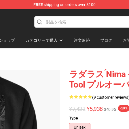
FREE
shipping on orders over $100
ショップ
カテゴリーで購入
注文追跡
ブログ
お
ラダラス ́nima
Tool プルオー
(9 customer reviews
¥7,422
¥5,938
-20%
$40.95
Type
Unisex