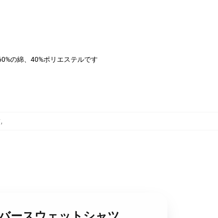
は60%の綿、40%ポリエステルです
ツ
,
 プルオーバースウェットシャツ