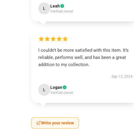
Leah
L
Verified owner
I couldn’t be more satisfied with this item. It’s
reliable, performs well, and has been a great
addition to my collection.
Sep 13, 2024
Logan
L
Verified owner
Write your review