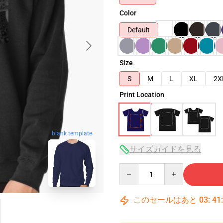
Color
Default
Size
S
M
L
XL
2X
Print Location
blank template
サイズガイドを見る
Quantity
このセールはあと
03
:
41