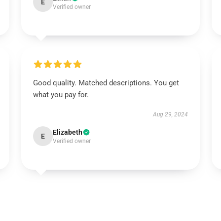
E
Verified owner
Good quality. Matched descriptions. You get
what you pay for.
Aug 29, 2024
Elizabeth
E
Verified owner