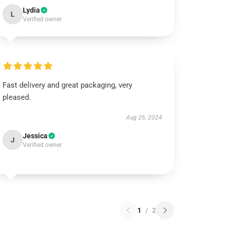
Lydia
L
Verified owner
Fast delivery and great packaging, very
pleased.
Aug 26, 2024
Jessica
J
Verified owner
1
/
2