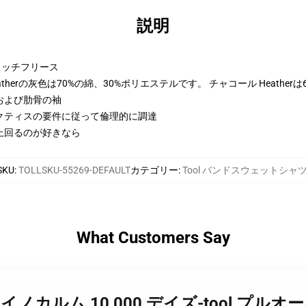
説明
トンリッチフリース
therの灰色は70%の綿、30%ポリエステルです。 チャコール Heather
および肋骨の袖
クティスの要件に従って倫理的に調達
を上回るのが好きなら
SKU
:
TOLLSKU-55269-DEFAULT
カテゴリー
:
Tool バンドスウェットシャ
What Customers Say
 ́nima イノカルム 10,000 デイズ-tool