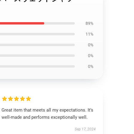
89%
11%
0%
0%
0%
Great item that meets all my expectations. It’s
well-made and performs exceptionally well.
Sep 17, 2024