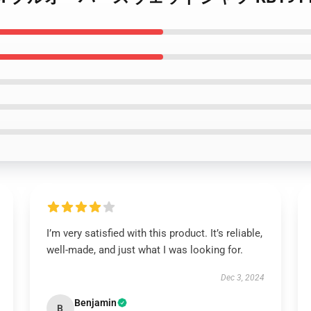
I’m very satisfied with this product. It’s reliable,
well-made, and just what I was looking for.
Dec 3, 2024
Benjamin
B