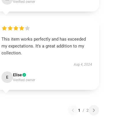
Verified owner
This item works perfectly and has exceeded
my expectations. It’s a great addition to my
collection.
Aug 4, 2024
Elise
E
Verified owner
1
/
2