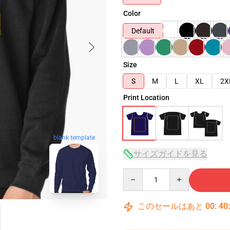
Color
Default
Size
S
M
L
XL
2X
Print Location
blank template
サイズガイドを見る
Quantity
このセールはあと
00
:
40