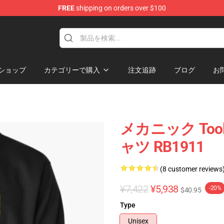
FREE
shipping on orders over $100
ショップ
カテゴリーで購入
注文追跡
ブログ
お
メカニック To
ャツ RB1911
(8 customer reviews
¥7,422
¥5,938
-20%
$40.95
Type
Unisex