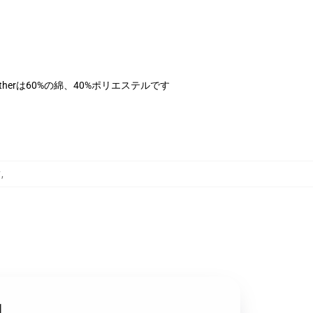
therは60%の綿、40%ポリエステルです
ツ
,
1