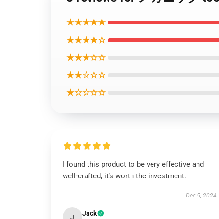
★★★★★
★★★★☆
★★★☆☆
★★☆☆☆
★☆☆☆☆
I found this product to be very effective and
well-crafted; it’s worth the investment.
Dec 5, 2024
Jack
J