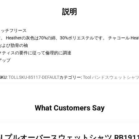
説明
トンリッチフリース
Heatherの灰色は70%の綿、30%ポリエステルです。 チャコール Hea
および肋骨の袖
クティスの要件に従って倫理的に調達
アップ
SKU
:
TOLLSKU-85117-DEFAULT
カテゴリー
:
Tool バンドスウェットシャ
What Customers Say
ク tool プルオーバースウェットシャツ RB191