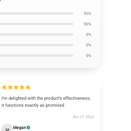
50%
50%
0%
0%
0%
I’m delighted with the product’s effectiveness;
it functions exactly as promised.
Nov 27, 2024
Megan
M