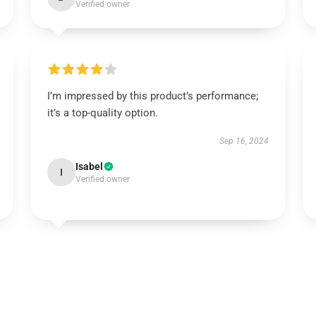
Verified owner
I’m impressed by this product’s performance;
it’s a top-quality option.
Sep 16, 2024
Isabel
I
Verified owner