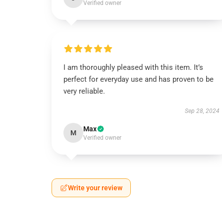
Verified owner
I am thoroughly pleased with this item. It’s
perfect for everyday use and has proven to be
very reliable.
Sep 28, 2024
Max
M
Verified owner
Write your review