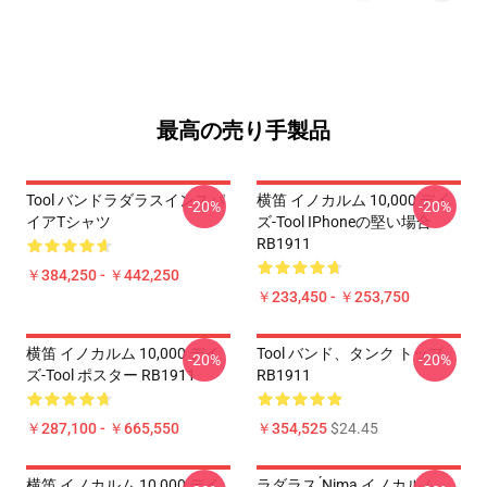
最高の売り手製品
Tool バンドラダラスインスパ
横笛 イノカルム 10,000 デイ
-20%
-20%
イアTシャツ
ズ-Tool IPhoneの堅い場合
RB1911
￥384,250 - ￥442,250
￥233,450 - ￥253,750
横笛 イノカルム 10,000 デイ
Tool バンド、タンク トップ
-20%
-20%
ズ-Tool ポスター RB1911
RB1911
￥287,100 - ￥665,550
￥354,525
$24.45
横笛 イノカルム 10,000 デイ
ラダラス ́nima イノカルム