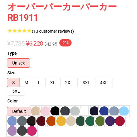
オーバーパーカーパーカー
RB1911
(13 customer reviews)
¥7,785
¥6,228
-20%
$42.95
Type
Unisex
Size
S
M
L
XL
2XL
3XL
4XL
5XL
Color
Default