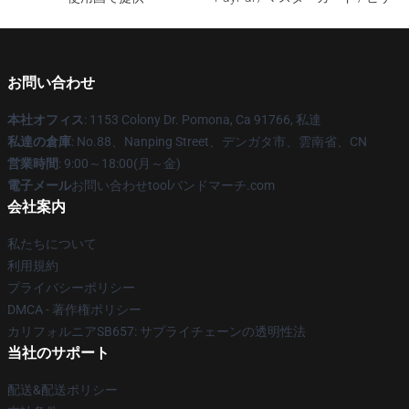
お問い合わせ
本社オフィス
: 1153 Colony Dr. Pomona, Ca 91766, 私達
私達の倉庫
: No.88、Nanping Street、デンガタ市、雲南省、CN
営業時間
: 9:00～18:00(月～金)
電子メール
お問い合わせtoolバンドマーチ.com
会社案内
私たちについて
利用規約
プライバシーポリシー
DMCA - 著作権ポリシー
カリフォルニアSB657: サプライチェーンの透明性法
当社のサポート
配送&配送ポリシー