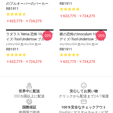
のプルオーバーのパーカー
RB1911
RB1911
￥622,775 - ￥724,275
￥622,775 - ￥724,275
ラダラス ́nima 恐怖 10,000 デ
横の恐怖のInoculum 10,000
-20%
-20%
イズ-Tool Undertow プルオー
デイズ-Tool Undertow プルオ
バーパーカーパーカー
ーバーパーカーパーカー
RB1911
RB1911
￥622,775 - ￥724,275
￥622,775 - ￥724,275
Footer
世界中に配送
安心してお買い物
200カ国以上に配送
クリックから配送まで24/7保護
国際保証
100％安全なチェックアウト
使用国で提供
PayPal / マスターカード / ビザ