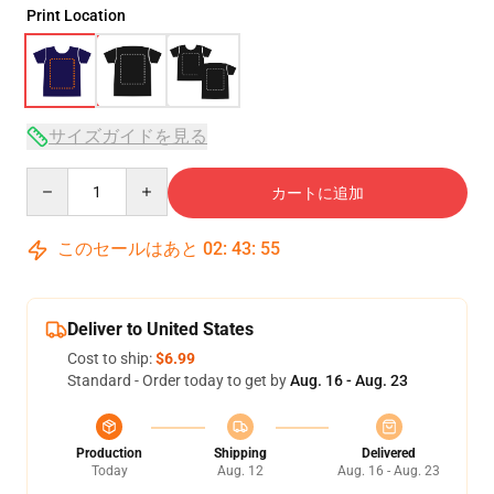
Print Location
サイズガイドを見る
Quantity
カートに追加
このセールはあと
02
:
43
:
54
Deliver to United States
Cost to ship:
$6.99
Standard - Order today to get by
Aug. 16 - Aug. 23
Production
Shipping
Delivered
Today
Aug. 12
Aug. 16 - Aug. 23