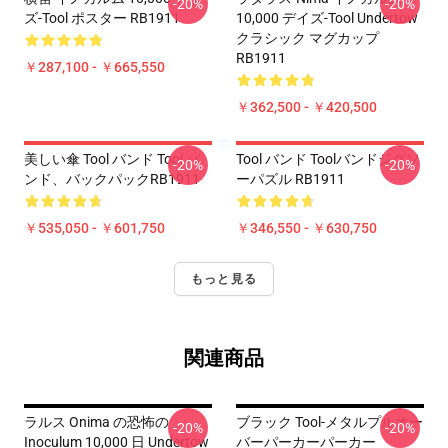
-20%
-20%
ズ-Tool ポスター RB1911
10,000 デイズ-Tool Undertow
クラシック マグカップ
RB1911
￥287,100 - ￥665,550
￥362,500 - ￥420,500
美しい傘 Tool バンド Tool バ
Tool バンド Toolバンドジグソ
-20%
-20%
ンド、バックパックRB1911
ーパズル RB1911
￥535,050 - ￥601,750
￥346,550 - ￥630,750
もっと見る
関連商品
ラルス Onima の恐怖の
ブラック Tool-メタルプルオー
-20%
-20%
Inoculum 10,000 日 Undertow
バーパーカーパーカー