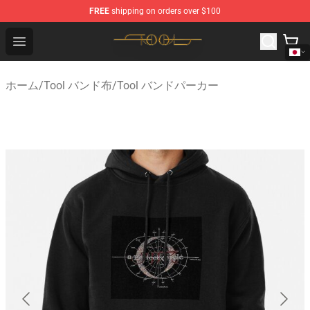
FREE
shipping on orders over $100
Tool Store - Official Tool Merchandise Shop
Open menu
ホーム
/
Tool バンド布
/
Tool バンドパーカー