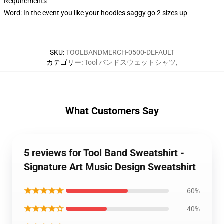
Requirements
Word: In the event you like your hoodies saggy go 2 sizes up
SKU
:
TOOLBANDMERCH-0500-DEFAULT
カテゴリー
:
Tool バンドスウェットシャツ
,
What Customers Say
5 reviews for Tool Band Sweatshirt -
Signature Art Music Design Sweatshirt
★★★★★
60%
★★★★☆
40%