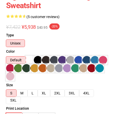
Sweatshirt
(5 customer reviews)
¥7,422
¥5,938
-20%
$40.95
Type
Unisex
Color
Default
Size
S
M
L
XL
2XL
3XL
4XL
5XL
Print Location