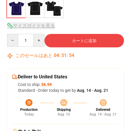
サイズガイドを見る
Quantity
カートに追加
このセールはあと
04
:
51
:
54
Deliver to United States
Cost to ship:
$6.99
Standard - Order today to get by
Aug. 14 - Aug. 21
Production
Shipping
Delivered
Today
Aug. 10
Aug. 14 - Aug. 21