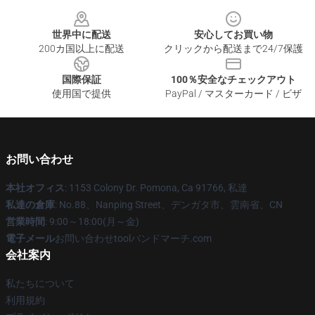
Footer
世界中に配送
安心してお買い物
200カ国以上に配送
クリックから配送まで24/7保護
国際保証
100％安全なチェックアウト
使用国で提供
PayPal / マスターカード / ビザ
お問い合わせ
本社オフィス
: 1153 Colony Dr. Pomona, Ca 91766, 私達
私達の倉庫
: No.88、Nanping Street、デンガタ市、雲南省、CN
営業時間
: 9:00～18:00(月～金)
電子メール
お問い合わせtoolバンドマーチ.com
会社案内
私たちについて
利用規約