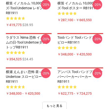
横笛 イノカルム 10,000 デイ
横笛 イノカルム 10,000 デイ
-20%
-20%
ズ-Tool Undertow レギンス
ズ-Tool ポスター RB1911
RB1911
￥287,100 - ￥665,550
￥419,775
$28.95
ラダラス ́nima 恐怖 イノカル
Toolバンド Tool バンドスロー
-20%
-20%
ムの日-Tool Undertowタンク
ピローRB1911
トップRB1911
￥348,000 - ￥420,500
￥354,525
$24.45
横瀬 えんまい 恐怖 昼～tool
アンパス Tool バンドプルオー
-20%
-20%
Undertow スローピロー
バーパーカーパーカー
RB1911
RB1911
￥348,000 - ￥420,500
￥622,775 - ￥724,275
もっと見る