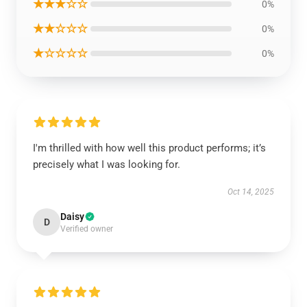
★★★☆☆
0%
★★☆☆☆
0%
★☆☆☆☆
0%
I'm thrilled with how well this product performs; it’s
precisely what I was looking for.
Oct 14, 2025
Daisy
D
Verified owner