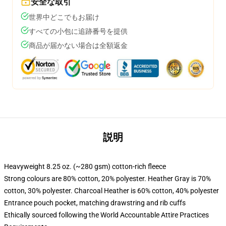
安全な取引
世界中どこでもお届け
すべての小包に追跡番号を提供
商品が届かない場合は全額返金
説明
Heavyweight 8.25 oz. (~280 gsm) cotton-rich fleece
Strong colours are 80% cotton, 20% polyester. Heather Gray is 70%
cotton, 30% polyester. Charcoal Heather is 60% cotton, 40% polyester
Entrance pouch pocket, matching drawstring and rib cuffs
Ethically sourced following the World Accountable Attire Practices