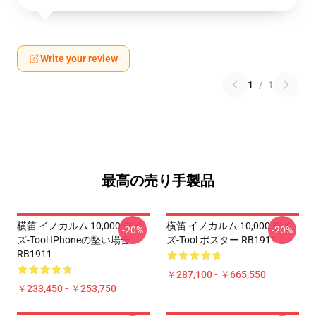
Write your review
1
/
1
最高の売り手製品
横笛 イノカルム 10,000 デイ
横笛 イノカルム 10,000 デイ
-20%
-20%
ズ-Tool IPhoneの堅い場合
ズ-Tool ポスター RB1911
RB1911
￥287,100 - ￥665,550
￥233,450 - ￥253,750