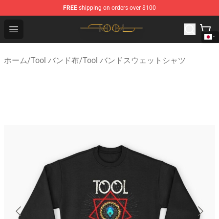
FREE
shipping on orders over $100
Tool Store - Official Tool Merchandise Shop
Open menu
ホーム
/
Tool バンド布
/
Tool バンドスウェットシャツ