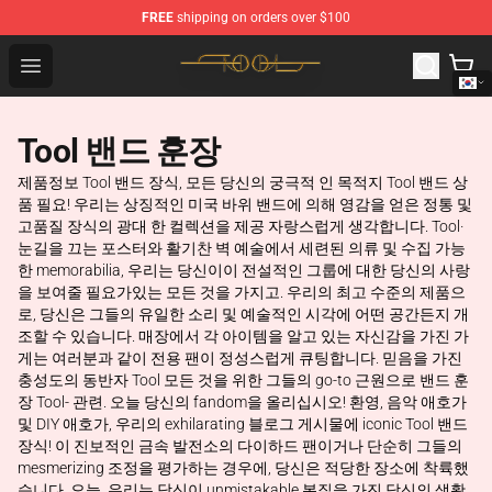
FREE
shipping on orders over $100
Tool Store - Official Tool Merchandise Shop
Open menu
Tool 밴드 훈장
제품정보 Tool 밴드 장식, 모든 당신의 궁극적 인 목적지 Tool 밴드 상
품 필요! 우리는 상징적인 미국 바위 밴드에 의해 영감을 얻은 정통 및
고품질 장식의 광대 한 컬렉션을 제공 자랑스럽게 생각합니다. Tool·
눈길을 끄는 포스터와 활기찬 벽 예술에서 세련된 의류 및 수집 가능
한 memorabilia, 우리는 당신이이 전설적인 그룹에 대한 당신의 사랑
을 보여줄 필요가있는 모든 것을 가지고. 우리의 최고 수준의 제품으
로, 당신은 그들의 유일한 소리 및 예술적인 시각에 어떤 공간든지 개
조할 수 있습니다. 매장에서 각 아이템을 알고 있는 자신감을 가진 가
게는 여러분과 같이 전용 팬이 정성스럽게 큐팅합니다. 믿음을 가진
충성도의 동반자 Tool 모든 것을 위한 그들의 go-to 근원으로 밴드 훈
장 Tool- 관련. 오늘 당신의 fandom을 올리십시오! 환영, 음악 애호가
및 DIY 애호가, 우리의 exhilarating 블로그 게시물에 iconic Tool 밴드
장식! 이 진보적인 금속 발전소의 다이하드 팬이거나 단순히 그들의
mesmerizing 조정을 평가하는 경우에, 당신은 적당한 장소에 착륙했
습니다. 오늘, 우리는 당신이 unmistakable 본질을 가진 당신의 생활