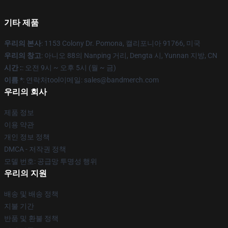
기타 제품
우리의 본사
: 1153 Colony Dr. Pomona, 캘리포니아 91766, 미국
우리의 창고
: 아니오 88의 Nanping 거리, Dengta 시, Yunnan 지방, CN
시간 :
: 오전 9시 ~ 오후 5시 (월 ~ 금)
이름 *
: 연락처tool이메일: sales@bandmerch.com
우리의 회사
제품 정보
이용 약관
개인 정보 정책
DMCA - 저작권 정책
모델 번호: 공급망 투명성 행위
우리의 지원
배송 및 배송 정책
지불 기간
반품 및 환불 정책