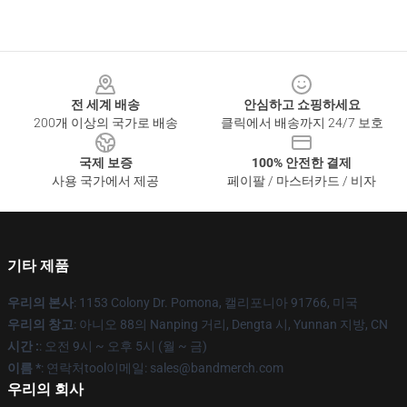
Footer
전 세계 배송
안심하고 쇼핑하세요
200개 이상의 국가로 배송
클릭에서 배송까지 24/7 보호
국제 보증
100% 안전한 결제
사용 국가에서 제공
페이팔 / 마스터카드 / 비자
기타 제품
우리의 본사
: 1153 Colony Dr. Pomona, 캘리포니아 91766, 미국
우리의 창고
: 아니오 88의 Nanping 거리, Dengta 시, Yunnan 지방, CN
시간 :
: 오전 9시 ~ 오후 5시 (월 ~ 금)
이름 *
: 연락처tool이메일: sales@bandmerch.com
우리의 회사