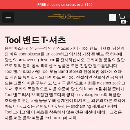
FREE
shipping on orders over $100
Tool Store - Official Tool Merchandise Shop
Open menu
Tool 밴드 T-셔츠
음악 마스터리의 궁극적 인 상징으로 기어 - Tool 밴드 티셔츠! 당신의
안 바위 connoisseur를 Unleash하고 역사상 가장 큰 밴드 중 하나에
당신의 unwavering devotion를 전시하십시오. 프리미엄 품질의 원단
으로 제작 된이 공식 라이센스 상품은 모든 진정한 필수품입니다.
Tool 팬. 우리의 사명 Tool 오늘 Band Store와 전설적인 상태에 스타
일 게임을 높이십시오! 다이하드 팬 Tool, 전설적인 진보적인 금속 밴
드는 그들의 마음 구부리고 넋 자극 음악으로 저희를 mesmerized? 그
래서, 우리의 독점적으로 다음 수준에 당신의 fandom을 취할 준비가
Tool 밴드 티셔츠! 복잡한 멜로디와 생각-provoking lyrics의 특별한
조화를 이루는 사람들을 위해 설계된이 티셔츠는 의류의 다른 조각이
아닙니다. 그것은 성명입니다. 우리는 enchanting 세계로 다이빙
Tool 그리고 왜 이 셔츠를 착용하지 않는 것은 패션에 대해 – 그것은
다른 어떤 음악 여행을 embracing에 대해.