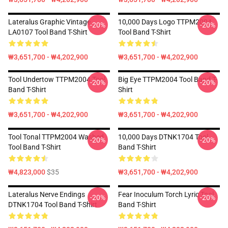
Lateralus Graphic Vintage
10,000 Days Logo TTPM2004
-20%
-20%
LA0107 Tool Band T-Shirt
Tool Band T-Shirt
₩3,651,700 - ₩4,202,900
₩3,651,700 - ₩4,202,900
Tool Undertow TTPM2004 Tool
Big Eye TTPM2004 Tool Band T-
-20%
-20%
Band T-Shirt
Shirt
₩3,651,700 - ₩4,202,900
₩3,651,700 - ₩4,202,900
Tool Tonal TTPM2004 Washed
10,000 Days DTNK1704 Tool
-20%
-20%
Tool Band T-Shirt
Band T-Shirt
₩4,823,000
$35
₩3,651,700 - ₩4,202,900
Lateralus Nerve Endings
Fear Inoculum Torch Lyric Tool
-20%
-20%
DTNK1704 Tool Band T-Shirt
Band T-Shirt