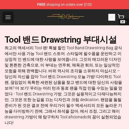
FREE
shipping on orders over $100
Tool Store - Official Tool Merchandise Shop
Open menu
Tool 밴드 Drawstring 부대시설
최고의 액세서리 Tool 팬! 특별 할인 Tool Band Drawstring Bag 공식
에서만 사용 가능 Tool 밴드 스토어. 스타일에 필수품을 운반하고 이
상징적 인 밴드에 대한 사랑을 보여줍니다. 그것의 매끄러운 디자인
및 튼튼한 건축으로, 이 부대는 연주회, 체육관 회의, 또는 일상적인
모험을 위해 완벽합니다. 바위 역사의 조각을 소유하지 마십시오 –
당신의 자신을 잡아 Tool 밴드 Drawstring 오늘 가방! 다이하드 Tool
팬, 끊임없이 독특한 세련된 상품을 찾고 밴드에 대한 당신의 사랑을
보여? 더 보기! 우리는 머리 턴과 동료 팬을 직접 만들 수있는 일을 얻
었다 - Tool 밴드 Drawstring 가방. 그것은 실용적이고 다재다능하지
만, 그것은 또한 눈길을 끄는 디자인과 크림 dedication. 팬덤을 돌릴
준비가 된 것은 결코 전에 우리가이 필수 액세서리의 모든 놀라운 기
능을 다이빙하기 전에. 그래서 좌석을 잡아, 에서 조정, 그리고 왜이
drawstring 가방이 왜 탐구하자 Tool aficionado의 꿈이 실현되었습
니다!