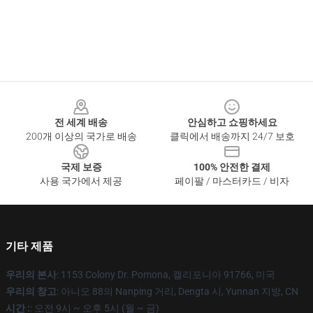
Footer
전 세계 배송
안심하고 쇼핑하세요
200개 이상의 국가로 배송
클릭에서 배송까지 24/7 보호
국제 보증
100% 안전한 결제
사용 국가에서 제공
페이팔 / 마스터카드 / 비자
기타 제품
우리의 본사
: 1153 Colony Dr. Pomona, 캘리포니아 91766, 미국
우리의 창고
: 아니오 88의 Nanping 거리, Dengta 시, Yunnan 지방, CN
시간 :
: 오전 9시 ~ 오후 5시 (월 ~ 금)