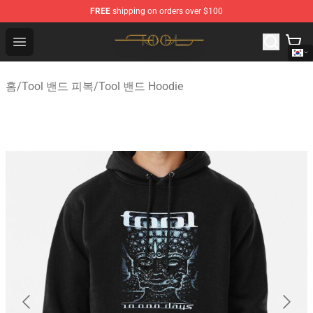
FREE
shipping on orders over $100
Tool Store - Official Tool Merchandise Shop
Open menu
홈
/
Tool 밴드 피복
/
Tool 밴드 Hoodie