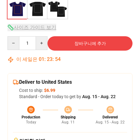
사이즈 가이드 보기
Quantity
장바구니에 추가
이 세일은
01
:
23
:
53
Deliver to United States
Cost to ship:
$6.99
Standard - Order today to get by
Aug. 15 - Aug. 22
Production
Shipping
Delivered
Today
Aug. 11
Aug. 15 - Aug. 22