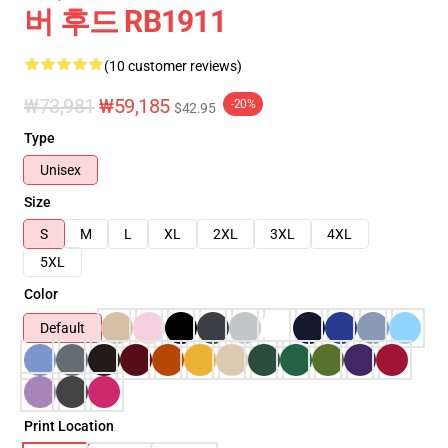
버 후드 RB1911
(10 customer reviews)
₩73,981
₩59,185
-20%
$42.95
Type
Unisex
Size
S
M
L
XL
2XL
3XL
4XL
5XL
Color
Default
Print Location