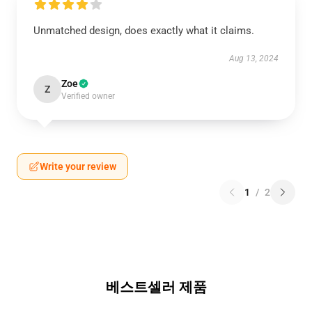
Unmatched design, does exactly what it claims.
Aug 13, 2024
Zoe
Z
Verified owner
Write your review
1
/
2
베스트셀러 제품