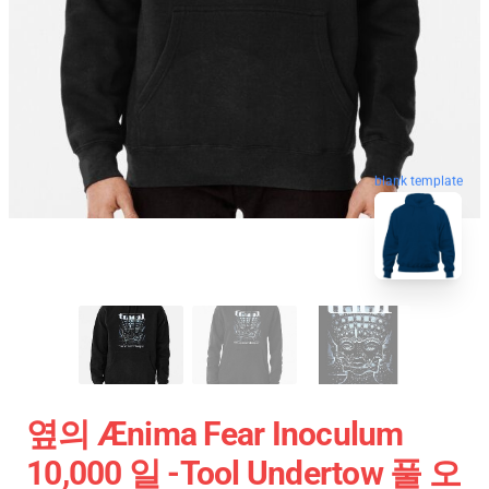
blank template
옆의 Ænima Fear Inoculum
10,000 일 -tool Undertow 풀 오