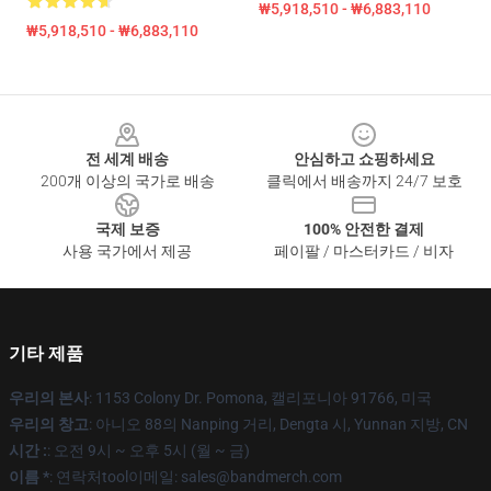
₩5,918,510 - ₩6,883,110
₩5,918,510 - ₩6,883,110
Footer
전 세계 배송
안심하고 쇼핑하세요
200개 이상의 국가로 배송
클릭에서 배송까지 24/7 보호
국제 보증
100% 안전한 결제
사용 국가에서 제공
페이팔 / 마스터카드 / 비자
기타 제품
우리의 본사
: 1153 Colony Dr. Pomona, 캘리포니아 91766, 미국
우리의 창고
: 아니오 88의 Nanping 거리, Dengta 시, Yunnan 지방, CN
시간 :
: 오전 9시 ~ 오후 5시 (월 ~ 금)
이름 *
: 연락처tool이메일: sales@bandmerch.com