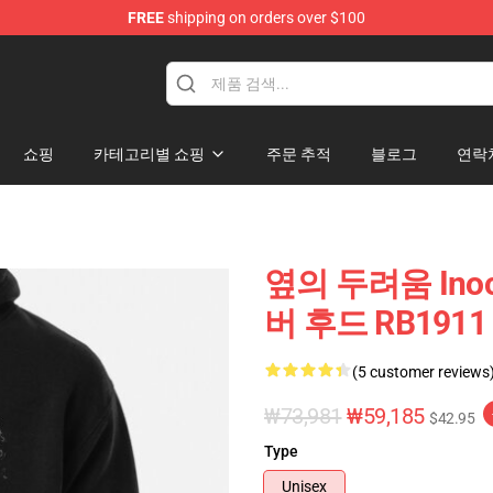
FREE
shipping on orders over $100
쇼핑
카테고리별 쇼핑
주문 추적
블로그
연락
옆의 두려움 Inocu
버 후드 RB1911
(5 customer reviews
₩73,981
₩59,185
$42.95
Type
Unisex