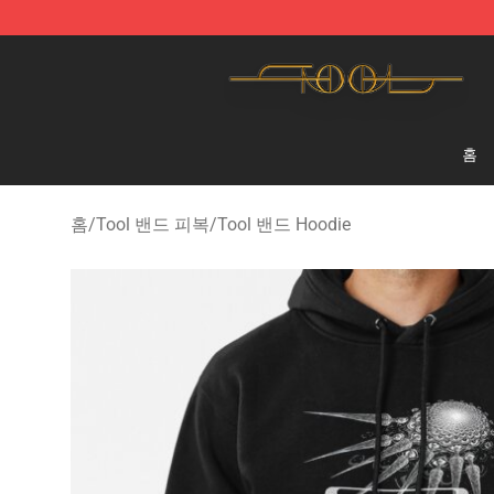
Tool Store - Official Tool Merchandise Shop
홈
홈
/
Tool 밴드 피복
/
Tool 밴드 Hoodie