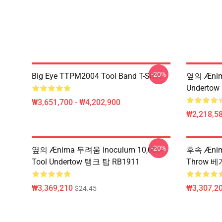
-20%
Big Eye TTPM2004 Tool Band T-Shirt
옆의 Ænim
Underto
₩3,651,700 - ₩4,202,900
₩2,218,58
-20%
옆의 Ænima 두려움 Inoculum 10,000-
후속 Ænima
Tool Undertow 탱크 탑 RB1911
Throw 베
₩3,369,210
₩3,307,20
$24.45