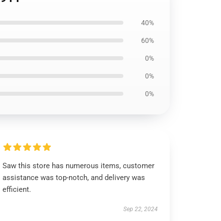
40%
60%
0%
0%
0%
Saw this store has numerous items, customer
assistance was top-notch, and delivery was
efficient.
Sep 22, 2024