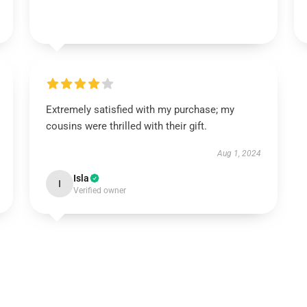
Extremely satisfied with my purchase; my
cousins were thrilled with their gift.
Aug 1, 2024
Isla
I
Verified owner