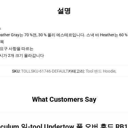
설명
스
her Gray는 70 %면, 30 % 폴리 에스테르입니다. 스낵 바 Heather는 60 
팔목
ctices 요구 사항을 따르는
접시가 2개 크기 올라갑니다
SKU
:
TOLLSKU-61746-DEFAULT
카테고리
:
Tool 밴드 Hoodie
,
What Customers Say
oculum 일-tool Undertow 풀 오버 후드 RB