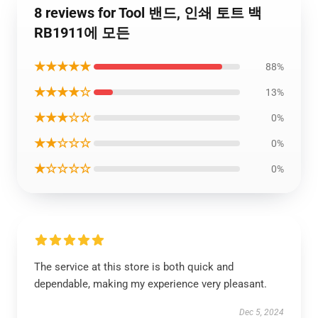
8 reviews for Tool 밴드, 인쇄 토트 백
RB1911에 모든
★★★★★
88%
★★★★☆
13%
★★★☆☆
0%
★★☆☆☆
0%
★☆☆☆☆
0%
The service at this store is both quick and
dependable, making my experience very pleasant.
Dec 5, 2024