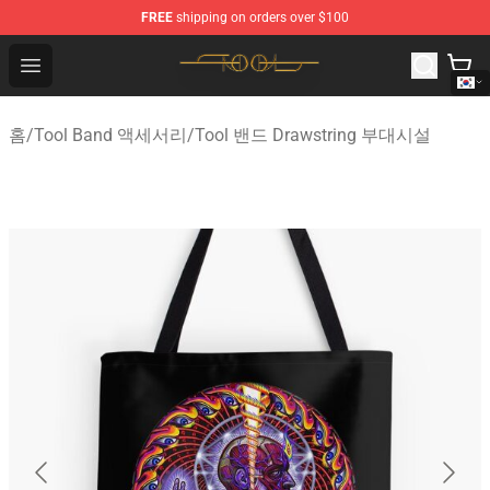
FREE
shipping on orders over $100
Tool Store - Official Tool Merchandise Shop
Open menu
홈
/
Tool Band 액세서리
/
Tool 밴드 Drawstring 부대시설