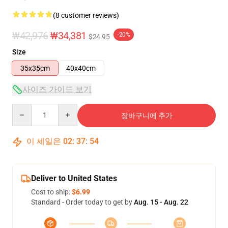
(8 customer reviews)
₩42,976
₩34,381
-20%
$24.95
Size
35x35cm
40x40cm
사이즈 가이드 보기
Quantity
장바구니에 추가
이 세일은
02
:
37
:
53
Deliver to United States
Cost to ship:
$6.99
Standard - Order today to get by
Aug. 15 - Aug. 22