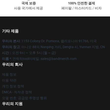
국제 보증
100% 안전한 결제
사용 국가에서 제공
페이팔 / 마스터카드 / 비자
기타 제품
우리의 본사
: 1153 Colony Dr. Pomona, 캘리포니아 91766, 미국
우리의 창고
: 아니오 88의 Nanping 거리, Dengta 시, Yunnan 지방, CN
시간 :
: 오전 9시 ~ 오후 5시 (월 ~ 금)
이름 *
: 연락처tool이메일: sales@bandmerch.com
우리의 회사
제품 정보
이용 약관
개인 정보 정책
DMCA - 저작권 정책
모델 번호: 공급망 투명성 행위
우리의 지원