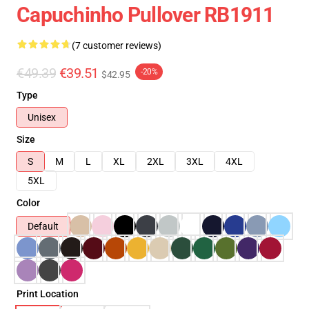
Capuchinho Pullover RB1911
(7 customer reviews)
€49.39
€39.51
-20%
$42.95
Type
Unisex
Size
S
M
L
XL
2XL
3XL
4XL
5XL
Color
Default
Print Location