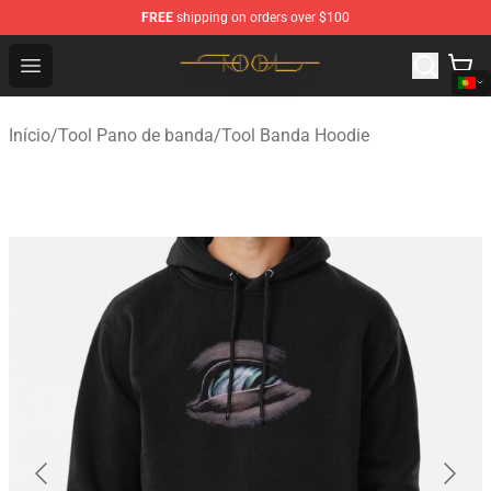
FREE
shipping on orders over $100
Tool Store - Official Tool Merchandise Shop
Open menu
Início
/
Tool Pano de banda
/
Tool Banda Hoodie