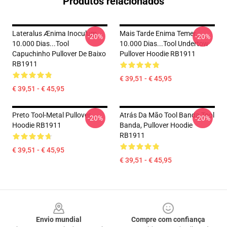
Produtos relacionados
Lateralus Ænima Inoculum
Mais Tarde Enima Temer
-20%
-20%
10.000 Dias...tool
10.000 Dias...tool Undertow
Capuchinho Pullover De Baixo
Pullover Hoodie RB1911
RB1911
€ 39,51 - € 45,95
€ 39,51 - € 45,95
Preto Tool-Metal Pullover
Atrás Da Mão Tool Banda Tool
-20%
-20%
Hoodie RB1911
Banda, Pullover Hoodie
RB1911
€ 39,51 - € 45,95
€ 39,51 - € 45,95
Footer
Envio mundial
Compre com confiança