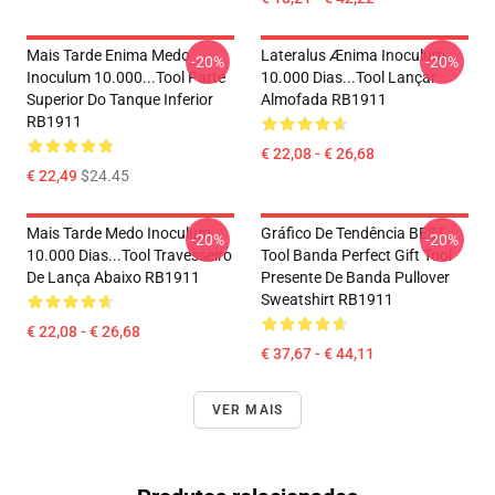
Mais Tarde Enima Medo
Lateralus Ænima Inoculum
-20%
-20%
Inoculum 10.000...tool Parte
10.000 Dias...tool Lançar
Superior Do Tanque Inferior
Almofada RB1911
RB1911
€ 22,08 - € 26,68
€ 22,49
$24.45
Mais Tarde Medo Inoculum
Gráfico De Tendência BEST
-20%
-20%
10.000 Dias...tool Travesseiro
Tool Banda Perfect Gift Tool
De Lança Abaixo RB1911
Presente De Banda Pullover
Sweatshirt RB1911
€ 22,08 - € 26,68
€ 37,67 - € 44,11
VER MAIS