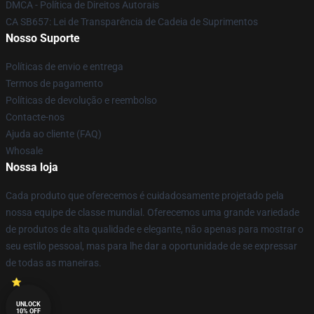
DMCA - Política de Direitos Autorais
CA SB657: Lei de Transparência de Cadeia de Suprimentos
Nosso Suporte
Políticas de envio e entrega
Termos de pagamento
Políticas de devolução e reembolso
Contacte-nos
Ajuda ao cliente (FAQ)
Whosale
Nossa loja
Cada produto que oferecemos é cuidadosamente projetado pela
nossa equipe de classe mundial. Oferecemos uma grande variedade
de produtos de alta qualidade e elegante, não apenas para mostrar o
seu estilo pessoal, mas para lhe dar a oportunidade de se expressar
de todas as maneiras.
UNLOCK
10% OFF