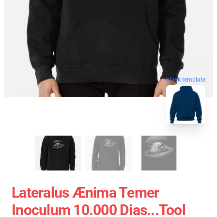
blank template
Lateralus Ænima Temer
Inoculum 10.000 Dias...tool