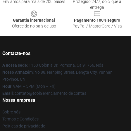
Enviamos para mais de 200 países
Protegido 24/7, do clique à
entrega
Garantia internacional
Pagamento 100% seguro
Oferecido no país de uso
PayPal / MasterCard / Visa
Contacte-nos
A nossa sede
: 1153 Colônia Dr. Pomona, Ca 91766, Nós
Nosso Armazém
: No 88, Nanping Street, Dengta City, Yunnan
Province, CN
Hour
: 9AM – 5PM (Mon – Fri)
Email
: contato@toolGerenciamento de contas
Nossa empresa
Sobre nós
Termos e Condições
Políticas de privacidade