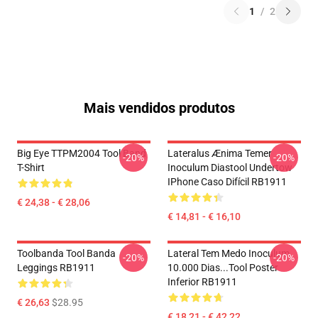
1
/
2
Mais vendidos produtos
Big Eye TTPM2004 Tool Band
Lateralus Ænima Temer
-20%
-20%
T-Shirt
Inoculum Diastool Undertow
IPhone Caso Difícil RB1911
€ 24,38 - € 28,06
€ 14,81 - € 16,10
Toolbanda Tool Banda
Lateral Tem Medo Inoculum
-20%
-20%
Leggings RB1911
10.000 Dias...tool Poster
Inferior RB1911
€ 26,63
$28.95
€ 18,21 - € 42,22