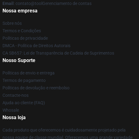
Email
: contato@toolGerenciamento de contas
Nossa empresa
Sobre nós
Termos e Condições
Políticas de privacidade
DMCA - Política de Direitos Autorais
CA SB657: Lei de Transparência de Cadeia de Suprimentos
Nosso Suporte
Políticas de envio e entrega
Termos de pagamento
Políticas de devolução e reembolso
Contacte-nos
Ajuda ao cliente (FAQ)
Whosale
Nossa loja
Cada produto que oferecemos é cuidadosamente projetado pela
nossa equipe de classe mundial. Oferecemos uma grande variedade