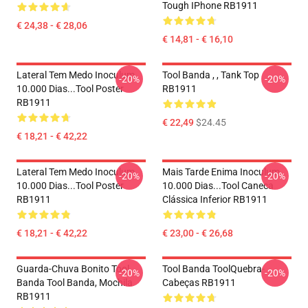
Tough IPhone RB1911
€ 24,38 - € 28,06
€ 14,81 - € 16,10
Lateral Tem Medo Inoculum
Tool Banda , , Tank Top
-20%
-20%
10.000 Dias...tool Poster
RB1911
RB1911
€ 22,49
$24.45
€ 18,21 - € 42,22
Lateral Tem Medo Inoculum
Mais Tarde Enima Inoculum
-20%
-20%
10.000 Dias...tool Poster
10.000 Dias...tool Caneca
RB1911
Clássica Inferior RB1911
€ 18,21 - € 42,22
€ 23,00 - € 26,68
Guarda-Chuva Bonito Tool
Tool Banda ToolQuebra-
-20%
-20%
Banda Tool Banda, Mochila
Cabeças RB1911
RB1911