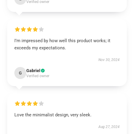
Verified owner
I’m impressed by how well this product works; it
exceeds my expectations.
Nov 30, 2024
Gabriel
G
Verified owner
Love the minimalist design, very sleek.
Aug 27, 2024