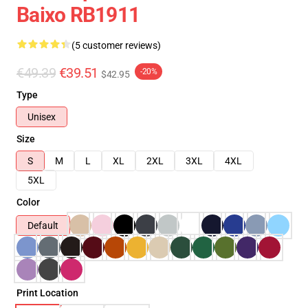
Baixo RB1911
(5 customer reviews)
€49.39
€39.51
-20%
$42.95
Type
Unisex
Size
S
M
L
XL
2XL
3XL
4XL
5XL
Color
Default
Print Location