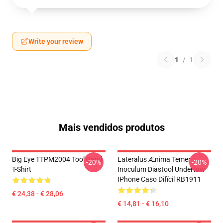
Write your review
1
/
1
Mais vendidos produtos
Big Eye TTPM2004 Tool Band
Lateralus Ænima Temer
-20%
-20%
T-Shirt
Inoculum Diastool Undertow
IPhone Caso Difícil RB1911
€ 24,38 - € 28,06
€ 14,81 - € 16,10