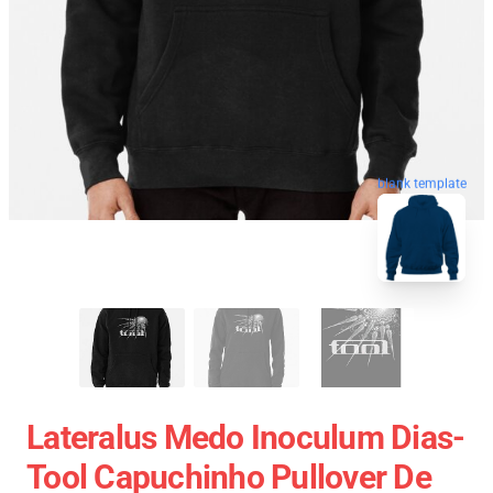
blank template
Lateralus Medo Inoculum Dias-
Tool Capuchinho Pullover De