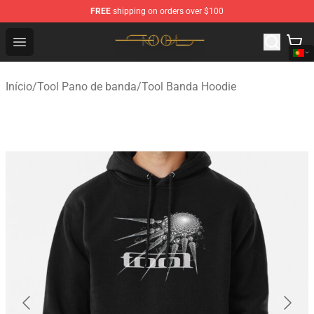
FREE
shipping on orders over $100
Tool Store - Official Tool Merchandise Shop
Open menu
Início
/
Tool Pano de banda
/
Tool Banda Hoodie