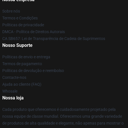
Sobre nós
Termos e Condições
Políticas de privacidade
DMCA - Política de Direitos Autorais
CA SB657: Lei de Transparência de Cadeia de Suprimentos
Nosso Suporte
Políticas de envio e entrega
Termos de pagamento
Políticas de devolução e reembolso
Contacte-nos
Ajuda ao cliente (FAQ)
Whosale
Nossa loja
Cada produto que oferecemos é cuidadosamente projetado pela
nossa equipe de classe mundial. Oferecemos uma grande variedade
de produtos de alta qualidade e elegante, não apenas para mostrar o