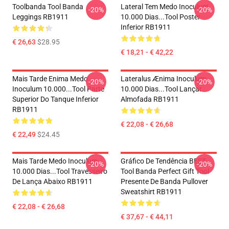
Toolbanda Tool Banda
Lateral Tem Medo Inoculum
-20%
-20%
Leggings RB1911
10.000 Dias...tool Poster
Inferior RB1911
€ 26,63
$28.95
€ 18,21 - € 42,22
Mais Tarde Enima Medo
Lateralus Ænima Inoculum
-20%
-20%
Inoculum 10.000...tool Parte
10.000 Dias...tool Lançar
Superior Do Tanque Inferior
Almofada RB1911
RB1911
€ 22,08 - € 26,68
€ 22,49
$24.45
Mais Tarde Medo Inoculum
Gráfico De Tendência BEST
-20%
-20%
10.000 Dias...tool Travesseiro
Tool Banda Perfect Gift Tool
De Lança Abaixo RB1911
Presente De Banda Pullover
Sweatshirt RB1911
€ 22,08 - € 26,68
€ 37,67 - € 44,11