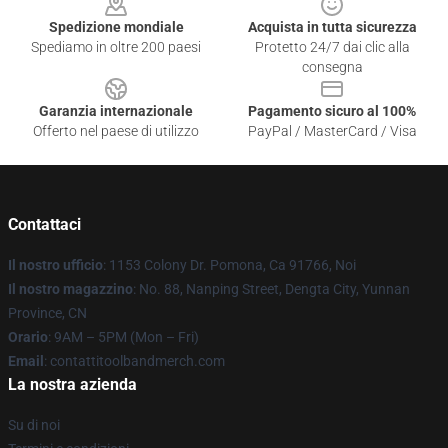
Spedizione mondiale
Acquista in tutta sicurezza
Spediamo in oltre 200 paesi
Protetto 24/7 dai clic alla
consegna
Garanzia internazionale
Pagamento sicuro al 100%
Offerto nel paese di utilizzo
PayPal / MasterCard / Visa
Contattaci
Il nostro ufficio
: 1153 Colony Dr. Pomona, Ca 91766, Noi
Il nostro magazzino
: No. 88, Nanping Street, Dengta City, Yunnan
Province, CN
Orario
: 9AM – 5PM (Mon – Fri)
Email
: contattitoolbandmerch.com
La nostra azienda
Su di noi