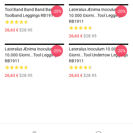
Tool Band Band Band Band
Lateralus Ænima Inoculum
-20%
-20%
Toolband Leggings RB1911
10.000 Giorni...tool Leggings
RB1911
26,63 €
$28.95
26,63 €
$28.95
Lateralus Ænima Inoculum
Lateralus Inoculum 10.000
-20%
-20%
10.000 Giorni...tool Leggings
Giorni...tool Undertow Leggings
RB1911
RB1911
26,63 €
$28.95
26,63 €
$28.95
Footer