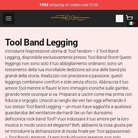
FREE
shipping on orders over $100
Tool Store - Official Tool Merchandise Shop
Open menu
Tool Band Legging
Introdurre l'espressione ultima di Tool fandom – il Tool Band
Legging, disponibile esclusivamente presso Tool Band Store! Questi
leggings non sono solo il tuo abbigliamento ordinario; sono un
testamento della tua incrollabile dedizione ad una delle band più
grandi della storia. Realizzati con precisione e passione, questi
leggings combinano comfort e stile senza sforzo. Abbraccia il tuo
amore Tool mentre si flaunt le loro immagini iconiche sulle gambe,
girando teste ovunque si va. Preparati a uscire come mai prima con
fiducia e orgoglio. Unisciti ai ranghi dei veri fan oggi afferrando il
tuo stesso Tool Band Legging – un must-have aggiunta a qualsiasi
guardaroba del ventilatore die-hard! Sei un fan durissimo
dell'iconica rock band Tool? Vuoi indossare il tuo amore per la loro
musica in modo unico ed elegante? Beh, abbiamo la cosa giusta per
te! Introdurre la dichiarazione di moda finale per Tool appassionati
– Tool Band Leggings. Questi body-blowing leggings non solo