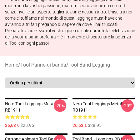
mostrano la vostra passione, ma forniscono anche un comfort
senza rivali e un aspetto tagliente come nessun altro. Unisciti a noi
come ci tuffiamo nel mondo di questi leggings must-have che
avranno altri fan pregando di sapere da dove li hai truccati.
Preparatevi ad elevare il vostro gioco di stile durante la celebrazione
della vostra band preferita – è il momento di scatenare la potenza
di Tool con ogni passo!
Home
/
Tool Panno di banda
/
Tool Band Legging
Nero Tool-Leggings Metallici
Nero Tool-Leggings Metallici
-20%
-20%
RB1911
RB1911
26,63 €
$28.95
26,63 €
$28.95
Cartone Animato Tool Band
Tool Band, , Leggings RB1911