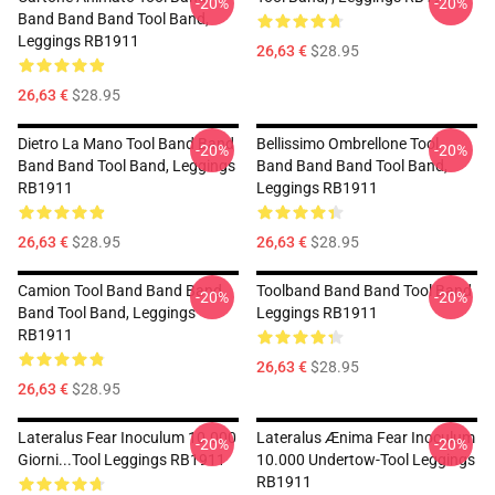
-20%
-20%
Band Band Band Tool Band,
Leggings RB1911
26,63 €
$28.95
26,63 €
$28.95
Dietro La Mano Tool Band Band
Bellissimo Ombrellone Tool
-20%
-20%
Band Band Tool Band, Leggings
Band Band Band Tool Band,
RB1911
Leggings RB1911
26,63 €
$28.95
26,63 €
$28.95
Camion Tool Band Band Band
Toolband Band Band Tool Band
-20%
-20%
Band Tool Band, Leggings
Leggings RB1911
RB1911
26,63 €
$28.95
26,63 €
$28.95
Lateralus Fear Inoculum 10.000
Lateralus Ænima Fear Inoculum
-20%
-20%
Giorni...tool Leggings RB1911
10.000 Undertow-Tool Leggings
RB1911