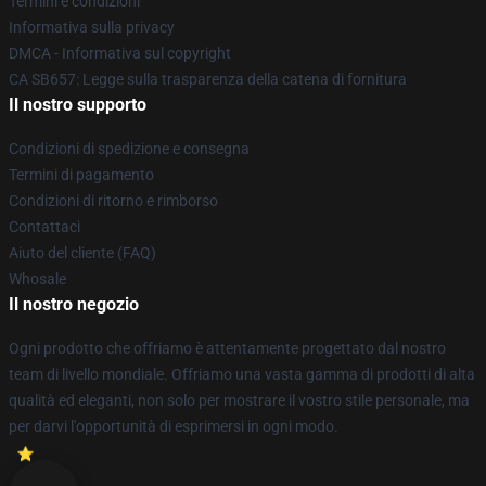
Termini e condizioni
Informativa sulla privacy
DMCA - Informativa sul copyright
CA SB657: Legge sulla trasparenza della catena di fornitura
Il nostro supporto
Condizioni di spedizione e consegna
Termini di pagamento
Condizioni di ritorno e rimborso
Contattaci
Aiuto del cliente (FAQ)
Whosale
Il nostro negozio
Ogni prodotto che offriamo è attentamente progettato dal nostro
team di livello mondiale. Offriamo una vasta gamma di prodotti di alta
qualità ed eleganti, non solo per mostrare il vostro stile personale, ma
per darvi l'opportunità di esprimersi in ogni modo.