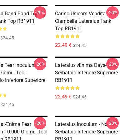
-20%
-20%
d Band Band Tool
Carino Unicorn Vendita
ank Top RB1911
Ciambella Lateralus Tank
Top RB1911
$24.45
22,49 €
$24.45
-20%
-20%
us Fear Inoculum
Lateralus Ænima Days-Tool
iorni...tool
Serbatoio Inferiore Superiore
o Inferiore Superiore
RB1911
22,49 €
$24.45
$24.45
-20%
-20%
us Ænima Fear
Lateralus Inoculum - No.tool
m 10.000 Giorni...tool
Serbatoio Inferiore Superiore
op RB1911
RB1911