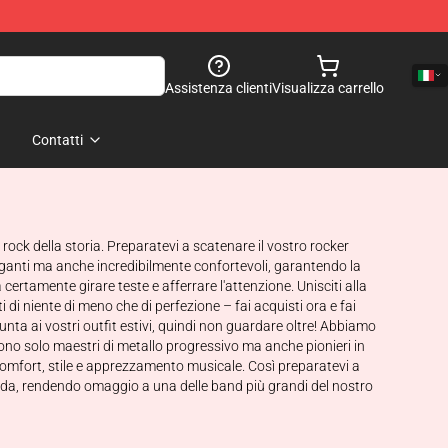
Assistenza clienti
Visualizza carrello
Contatti
rock della storia. Preparatevi a scatenare il vostro rocker
eganti ma anche incredibilmente confortevoli, garantendo la
rtamente girare teste e afferrare l'attenzione. Unisciti alla
 di niente di meno che di perfezione – fai acquisti ora e fai
unta ai vostri outfit estivi, quindi non guardare oltre! Abbiamo
sono solo maestri di metallo progressivo ma anche pionieri in
comfort, stile e apprezzamento musicale. Così preparatevi a
oda, rendendo omaggio a una delle band più grandi del nostro