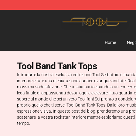
Tool Store - Official Tool Merchandise Shop
Home
Nego
Tool Band Tank Tops
Introdurre la nostra esclusiva collezione Tool Serbatoio di banda
interiore e fare una dichiarazione audace ovunque andiate! Real
massima soddisfazione. Che tu stia partecipando a un concerto o 
lega finale di appassionati devoti oggi e e elevare il tuo guardar
sapere al mondo che sei un vero Tool fan! Sei pronto a dondolare 
proprio quello che ti serve: Tool Band Tank Tops. Dalla loro musi
espressione visiva. In questo post del blog, prenderemo una pro
scatenare la vostra rockstar interiore mentre esploriamo quest
tempo.