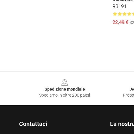
RB1911
22,49 €
$2
Footer
Spedizione mondiale
A
Spediamo in oltre 200 paesi
Protet
Contattaci
La nostr