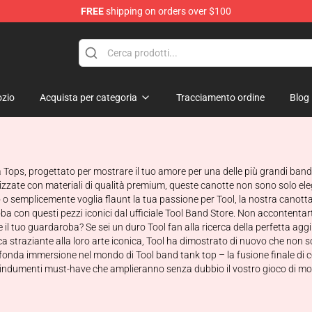
FREE
shipping on orders over $100
zio
Acquista per categoria
Tracciamento ordine
Blog
 Tops, progettato per mostrare il tuo amore per una delle più grandi band 
izzate con materiali di qualità premium, queste canotte non sono solo el
semplicemente voglia flaunt la tua passione per Tool, la nostra canotta ce
oba con questi pezzi iconici dal ufficiale Tool Band Store. Non accontentarti
il tuo guardaroba? Se sei un duro Tool fan alla ricerca della perfetta aggi
ca straziante alla loro arte iconica, Tool ha dimostrato di nuovo che non 
fonda immersione nel mondo di Tool band tank top – la fusione finale di 
i indumenti must-have che amplieranno senza dubbio il vostro gioco di m