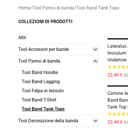
Home
/
Tool Panno di banda
/
Tool Band Tank Tops
COLLEZIONI DI PRODOTTI
Altri
Lateralus
Tool Accessori per bande
Inoculum 
Undertow
Tool Panno di banda
Tool Band Hoodie
22,49 €
$2
Tool Band Legging
Tool Felpa in tessuto
Cartone A
Tool Band T-Shirt
Band Band
Tank Top
Tool Band Tank Tops
Tool Decorazione della banda
22,49 €
$2