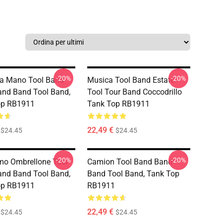
-20%
-20%
La Mano Tool Band
Musica Tool Band Estate
nd Band Tool Band,
Tool Tour Band Coccodrillo
op RB1911
Tank Top RB1911
22,49 €
$24.45
$24.45
-20%
-20%
imo Ombrellone Tool
Camion Tool Band Band
nd Band Tool Band,
Band Tool Band, Tank Top
op RB1911
RB1911
22,49 €
$24.45
$24.45