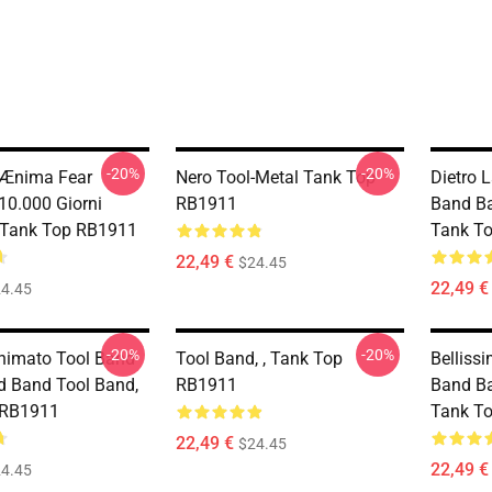
-20%
-20%
 Ænima Fear
Nero Tool-Metal Tank Top
Dietro 
10.000 Giorni
RB1911
Band Ba
 Tank Top RB1911
Tank T
22,49 €
$24.45
22,49 €
4.45
-20%
-20%
nimato Tool Band
Tool Band, , Tank Top
Belliss
 Band Tool Band,
RB1911
Band Ba
 RB1911
Tank T
22,49 €
$24.45
22,49 €
4.45