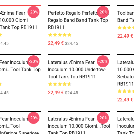
-20%
-20%
 Ænima Fear
Perfetto Regalo Perfetto Tool
Toolban
10.000 Giorni
Regalo Band Band Tank Top
Band T
 Tank Top RB1911
RB1911
22,49 €
22,49 €
4.45
$24.45
-20%
-20%
 Fear Inoculum
Lateralus Ænima Fear
Lateral
rni...tool Tank Top
Inoculum 10.000 Undertow-
10.000 G
Tool Tank Top RB1911
Serbatoi
RB1911
22,49 €
4.45
$24.45
22,49 €
-20%
-20%
 Fear Inoculum
Lateralus Ænima Fear
Lateral
rni...tool
Inoculum 10.000 Giorni...tool
Inoculu
Inferiore Superiore
Tank Top RB1911
Tank T