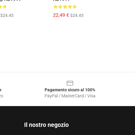
22,49 €
$24.45
$24.45
e
Pagamento sicuro al 100%
zo
PayPal / MasterCard / Visa
Il nostro negozio