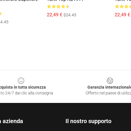
22,49 €
22,49 €
$24.45
4.45
cquista in tutta sicurezza
Garanzia internazional
to 24/7 dai clic alla consegna
Offerto nel paese di utiliz
a azienda
Il nostro supporto