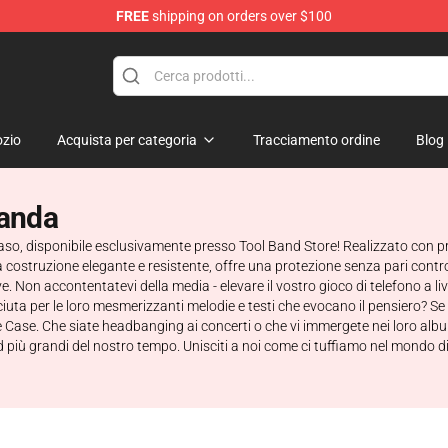
FREE
shipping on orders over $100
zio
Acquista per categoria
Tracciamento ordine
Blog
banda
Caso, disponibile esclusivamente presso Tool Band Store! Realizzato con p
 costruzione elegante e resistente, offre una protezione senza pari contro
on accontentatevi della media - elevare il vostro gioco di telefono a live
iuta per le loro mesmerizzanti melodie e testi che evocano il pensiero? Se 
e Case. Che siate headbanging ai concerti o che vi immergete nei loro alb
 più grandi del nostro tempo. Unisciti a noi come ci tuffiamo nel mondo d