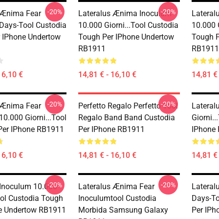
-20%
-20%
 Ænima Fear
Lateralus Ænima Inoculum
Lateral
Days-Tool Custodia
10.000 Giorni...tool Custodia
10.000 
 IPhone Undertow
Tough Per IPhone Undertow
Tough P
RB1911
RB1911
16,10 €
14,81 € - 16,10 €
14,81 € 
-20%
-20%
 Ænima Fear
Perfetto Regalo Perfetto Tool
Lateral
0.000 Giorni...tool
Regalo Band Band Custodia
Giorni..
Per IPhone RB1911
Per IPhone RB1911
IPhone
16,10 €
14,81 € - 16,10 €
14,81 € 
-20%
-20%
 Inoculum 10.000
Lateralus Ænima Fear
Lateral
ool Custodia Tough
Inoculumtool Custodia
Days-To
e Undertow RB1911
Morbida Samsung Galaxy
Per IPh