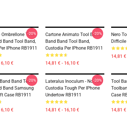
-20%
-20%
o Ombrellone Tool
Cartone Animato Tool Band
Nero To
 Band Tool Band,
Band Band Tool Band,
Diffici
Per IPhone RB1911
Custodia Per IPhone RB1911
14,81 € 
16,10 €
14,81 € - 16,10 €
-20%
-20%
Band Band Tool
Lateralus Inoculum - No.tool
Tool B
d Band Samsung
Custodia Tough Per IPhone
Toolba
ft Case RB1911
Undertow RB1911
Case R
16,10 €
14,81 € - 16,10 €
14,81 € 