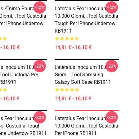
-20%
-20%
us Ænima Paura
Lateralus Fear Inoculum
Giorni...tool Custodia
10.000 Giorni...tool Custodia
er IPhone Undertow
Tough Per IPhone Undertow
RB1911
- 16,10 €
14,81 € - 16,10 €
-20%
-20%
us Inoculum 10.000
Lateralus Inoculum 10.000
.tool Custodia Per
Giorni...tool Samsung
 RB1911
Galaxy Soft Case RB1911
- 16,10 €
14,81 € - 16,10 €
-20%
-20%
us Fear Inoculum
Lateralus Fear Inoculum
ol Custodia Tough
10.000 Giorni...tool Custodia
one Undertow RB1911
Per IPhone RB1911