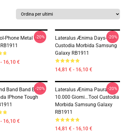
-20%
-20%
ol-Phone Metal Caso
Lateralus Ænima Days-Tool
le RB1911
Custodia Morbida Samsung
Galaxy RB1911
- 16,10 €
14,81 € - 16,10 €
-20%
-20%
and Band Band Band
Lateralus Ænima Paura
nda IPhone Tough
10.000 Giorni...tool Custodia
B1911
Morbida Samsung Galaxy
RB1911
- 16,10 €
14,81 € - 16,10 €