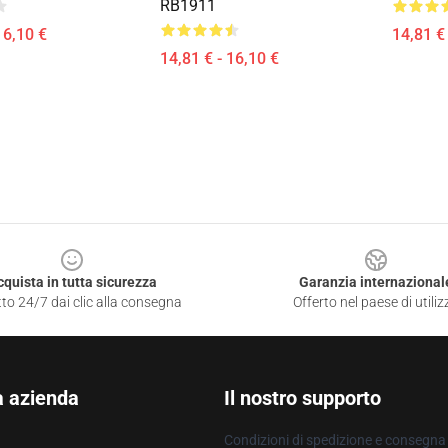
RB1911
16,10 €
14,81 € 
14,81 € - 16,10 €
cquista in tutta sicurezza
Garanzia internazional
to 24/7 dai clic alla consegna
Offerto nel paese di utiliz
a azienda
Il nostro supporto
Condizioni di spedizione e consegna