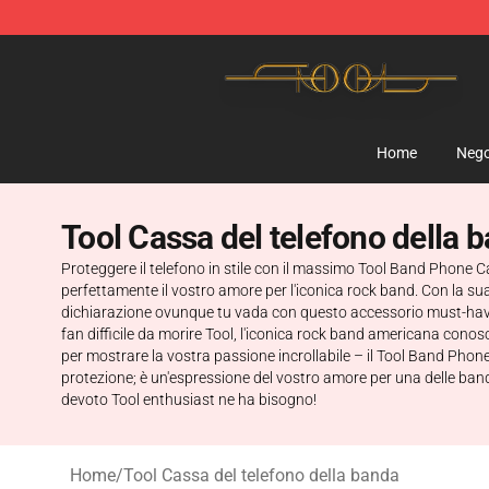
Tool Store - Official Tool Merchandise Shop
Home
Nego
Tool Cassa del telefono della 
Proteggere il telefono in stile con il massimo Tool Band Phone 
perfettamente il vostro amore per l'iconica rock band. Con la sua
dichiarazione ovunque tu vada con questo accessorio must-have. N
fan difficile da morire Tool, l'iconica rock band americana conosc
per mostrare la vostra passione incrollabile – il Tool Band Phon
protezione; è un'espressione del vostro amore per una delle band
devoto Tool enthusiast ne ha bisogno!
Home
/
Tool Cassa del telefono della banda