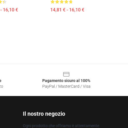
- 16,10 €
14,81 € - 16,10 €
e
Pagamento sicuro al 100%
zo
PayPal / MasterCard / Visa
Il nostro negozio
Ogni prodotto che offriamo è attentamente