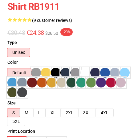
Shirt RB1911
(9 customer reviews)
€30.48
€24.38
-20%
$26.50
Type
Unisex
Color
Default
Size
S
M
L
XL
2XL
3XL
4XL
5XL
Print Location