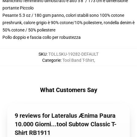
Manichino femminino dimostrato è alto 5'8" / 173 cm e dimensione
portante Piccolo
Pesante 5.3 oz / 180 gsm panno, colori stabili sono 100% cotone
preshrunk, calore grigio è 90% cotone/10% poliestere, rondella denim è
50% cotone / 50% poliestere
Pollo doppio e fascia collo per robustezza
SKU
:
TOLLSKU-19282-DEFAULT
Categorie
:
Tool Band T-Shirt
,
What Customers Say
9 reviews for Lateralus Ænima Paura
10.000 Giorni...tool Subtow Classic T-
Shirt RB1911