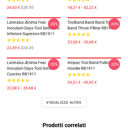
26,63 €
$28.95
18,21 € - 42,22 €
Lateralus Ænima Fear
Toolband Band Band Tool
-20%
-20%
Inoculum Days-Tool Serbatoio
Band Throw Pillow RB1911
Inferiore Superiore RB1911
22,08 € - 26,68 €
22,49 €
$24.45
Lateralus Ænima Fear
Ampaz Tool Band Pullover
-20%
-20%
Inoculum Days-Tool Sotto Il
Hoodie RB1911
Cuscino RB1911
39,51 € - 45,95 €
22,08 € - 26,68 €
VISUALIZZA ALTRO
Prodotti correlati