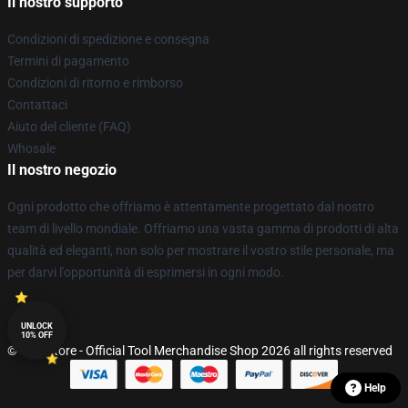
Il nostro supporto
Condizioni di spedizione e consegna
Termini di pagamento
Condizioni di ritorno e rimborso
Contattaci
Aiuto del cliente (FAQ)
Whosale
Il nostro negozio
Ogni prodotto che offriamo è attentamente progettato dal nostro
team di livello mondiale. Offriamo una vasta gamma di prodotti di alta
qualità ed eleganti, non solo per mostrare il vostro stile personale, ma
per darvi l'opportunità di esprimersi in ogni modo.
UNLOCK
10% OFF
© Tool Store - Official Tool Merchandise Shop 2026 all rights reserved
Help