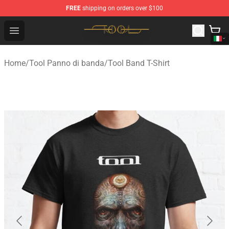
FREE
shipping on orders over $100
Tool Store - Official Tool Merchandise Shop
Open menu
Home
/
Tool Panno di banda
/
Tool Band T-Shirt