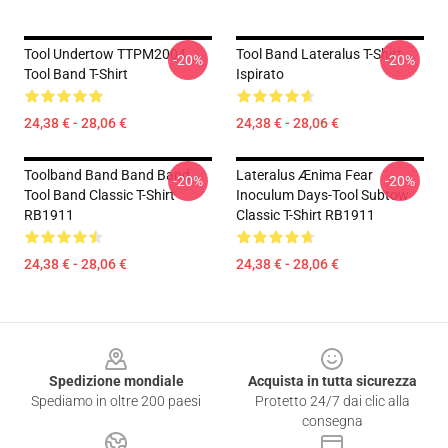
Tool Undertow TTPM2004
Tool Band Lateralus T-Shirt
-20%
-20%
Tool Band T-Shirt
Ispirato
24,38 € - 28,06 €
24,38 € - 28,06 €
Toolband Band Band Band
Lateralus Ænima Fear
-20%
-20%
Tool Band Classic T-Shirt
Inoculum Days-Tool Subtow
RB1911
Classic T-Shirt RB1911
24,38 € - 28,06 €
24,38 € - 28,06 €
Footer
Spedizione mondiale
Acquista in tutta sicurezza
Spediamo in oltre 200 paesi
Protetto 24/7 dai clic alla
consegna