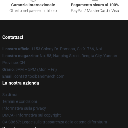
Garanzia internazionale
Pagamento sicuro al 100%
Offerto nel paese di utilizzo
PayPal / MasterCard / Visa
Contattaci
Il nostro ufficio
: 1153 Colony Dr. Pomona, Ca 91766, Noi
Il nostro magazzino
: No. 88, Nanping Street, Dengta City, Yunnan
Province, CN
Orario
: 9AM – 5PM (Mon – Fri)
Email
: contattitoolbandmerch.com
La nostra azienda
Su di noi
Termini e condizioni
Informativa sulla privacy
DMCA - Informativa sul copyright
CA SB657: Legge sulla trasparenza della catena di fornitura