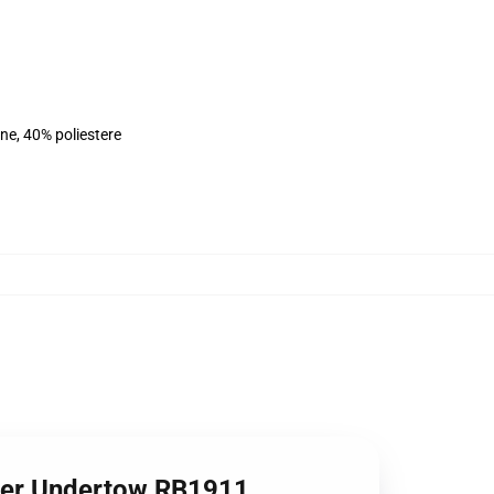
ne, 40% poliestere
lover Undertow RB1911