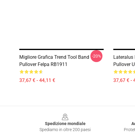
-20%
Migliore Grafica Trend Tool Band
Lateralus
Pullover Felpa RB1911
Pullover 
37,67 € - 44,11 €
37,67 € - 
Footer
Spedizione mondiale
A
Spediamo in oltre 200 paesi
Protet