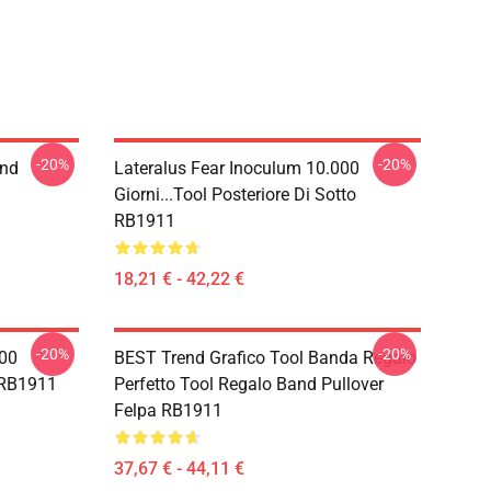
-20%
-20%
and
Lateralus Fear Inoculum 10.000
Giorni...tool Posteriore Di Sotto
RB1911
18,21 € - 42,22 €
-20%
-20%
000
BEST Trend Grafico Tool Banda Regalo
o RB1911
Perfetto Tool Regalo Band Pullover
Felpa RB1911
37,67 € - 44,11 €