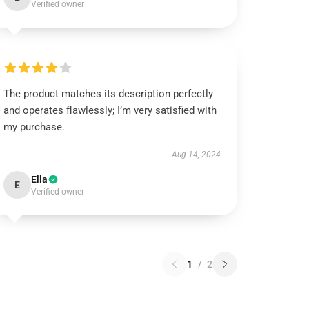
Verified owner
The product matches its description perfectly
and operates flawlessly; I’m very satisfied with
my purchase.
Aug 14, 2024
Ella
E
Verified owner
1
/
2