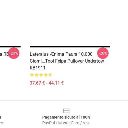
-20%
-20%
lpa RB1911
Lateralus Ænima Paura 10.000
Giorni...tool Felpa Pullover Undertow
RB1911
37,67 € - 44,11 €
e
Pagamento sicuro al 100%
zo
PayPal / MasterCard / Visa