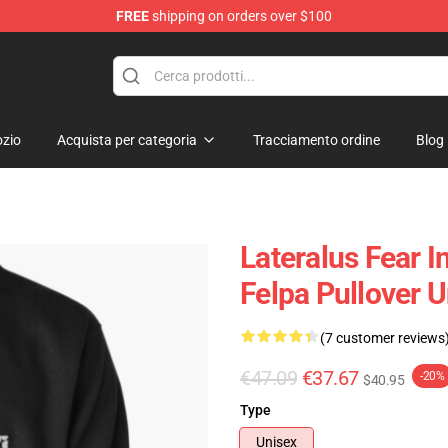
FREE
shipping on orders over $100
zio
Acquista per categoria
Tracciamento ordine
Blog
Lateralus Fear I
Felpa Pullover
(7 customer reviews
€47.09
€37.67
-20%
$40.95
Type
Unisex