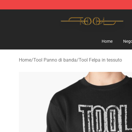
Tool Store - Official Tool Merchandise Shop
Home
Nego
Home
/
Tool Panno di banda
/
Tool Felpa in tessuto