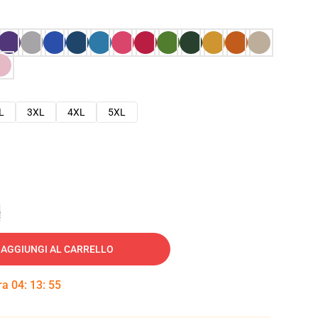
L
3XL
4XL
5XL
e
AGGIUNGI AL CARRELLO
tra
04
:
13
:
54