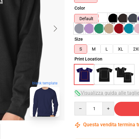
Color
Default
Size
S
M
L
XL
2X
Print Location
blank template
Visualizza guida alle tagli
Quantity
Questa vendita termina 