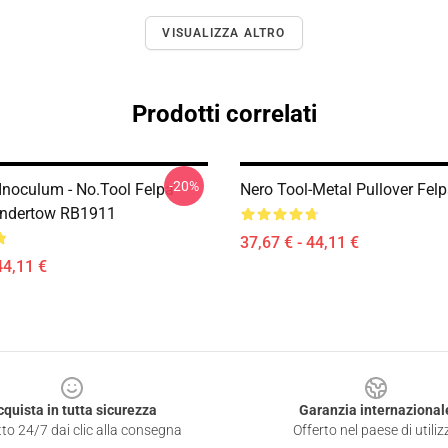
VISUALIZZA ALTRO
Prodotti correlati
-20%
 Inoculum - No.tool Felpa
Nero Tool-Metal Pullover Fe
Undertow RB1911
37,67 € - 44,11 €
44,11 €
cquista in tutta sicurezza
Garanzia internazional
to 24/7 dai clic alla consegna
Offerto nel paese di utiliz