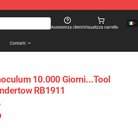
Assistenza clienti
Visualizza carrello
Contatti
noculum 10.000 Giorni...tool
 Undertow RB1911
)