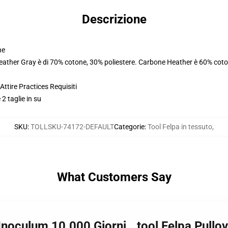
Descrizione
ne
Heather Gray è di 70% cotone, 30% poliestere. Carbone Heather è 60% coto
ttire Practices Requisiti
 2 taglie in su
SKU
:
TOLLSKU-74172-DEFAULT
Categorie
:
Tool Felpa in tessuto
,
What Customers Say
 Inoculum 10.000 Giorni...tool Felpa Pul