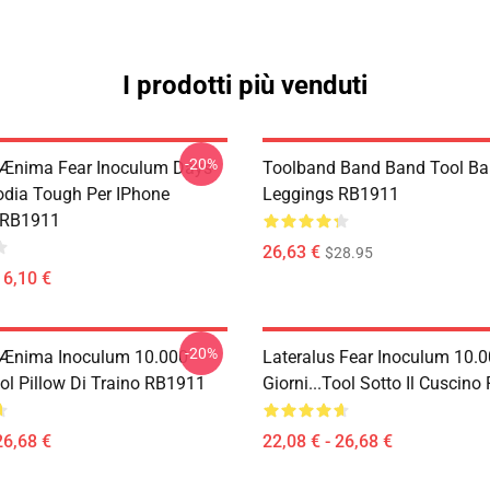
I prodotti più venduti
-20%
 Ænima Fear Inoculum Days-
Toolband Band Band Tool B
odia Tough Per IPhone
Leggings RB1911
 RB1911
26,63 €
$28.95
16,10 €
-20%
 Ænima Inoculum 10.000
Lateralus Fear Inoculum 10.
ool Pillow Di Traino RB1911
Giorni...tool Sotto Il Cuscin
26,68 €
22,08 € - 26,68 €