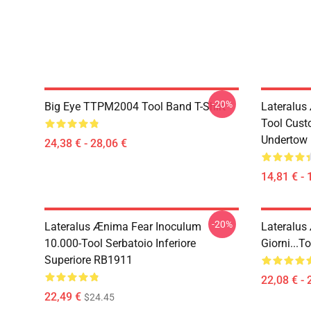
-20%
Big Eye TTPM2004 Tool Band T-Shirt
Lateralus
Tool Cust
Undertow
24,38 € - 28,06 €
14,81 € - 
-20%
Lateralus Ænima Fear Inoculum
Lateralus
10.000-Tool Serbatoio Inferiore
Giorni...t
Superiore RB1911
22,08 € - 
22,49 €
$24.45