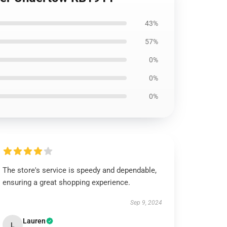
43%
57%
0%
0%
0%
The store's service is speedy and dependable,
ensuring a great shopping experience.
Sep 9, 2024
Lauren
L