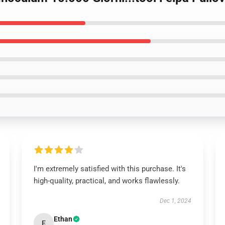
I'm extremely satisfied with this purchase. It's
high-quality, practical, and works flawlessly.
Dec 1, 2024
Ethan
E