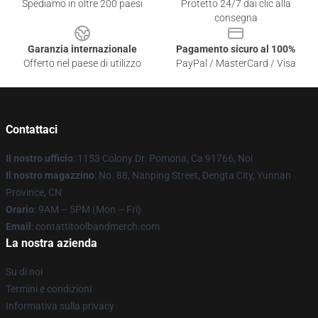
Spediamo in oltre 200 paesi
Protetto 24/7 dai clic alla
consegna
Garanzia internazionale
Pagamento sicuro al 100%
Offerto nel paese di utilizzo
PayPal / MasterCard / Visa
Contattaci
Il nostro ufficio
: 1153 Colony Dr. Pomona, Ca 91766, Noi
Il nostro magazzino
: No. 88, Nanping Street, Dengta City, Yunnan
Province, CN
Orario
: 9AM – 5PM (Mon – Fri)
Email
: contattitoolbandmerch.com
La nostra azienda
Su di noi
Termini e condizioni
Informativa sulla privacy