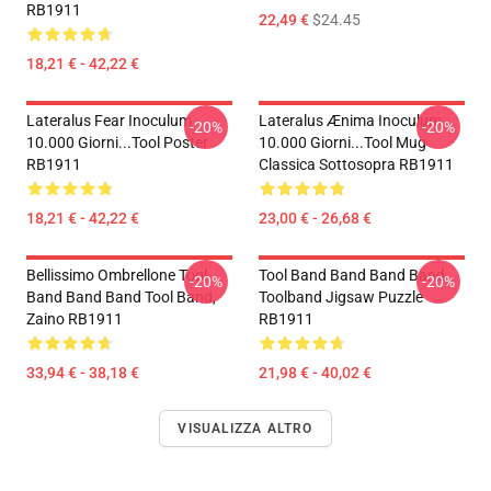
RB1911
22,49 €
$24.45
18,21 € - 42,22 €
Lateralus Fear Inoculum
Lateralus Ænima Inoculum
-20%
-20%
10.000 Giorni...tool Poster
10.000 Giorni...tool Mug
RB1911
Classica Sottosopra RB1911
18,21 € - 42,22 €
23,00 € - 26,68 €
Bellissimo Ombrellone Tool
Tool Band Band Band Band
-20%
-20%
Band Band Band Tool Band,
Toolband Jigsaw Puzzle
Zaino RB1911
RB1911
33,94 € - 38,18 €
21,98 € - 40,02 €
VISUALIZZA ALTRO