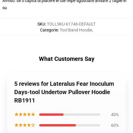
Avviso: Se ti capita di piacere le tue felpe sgusciate andare 2 taglie in
su
SKU
:
TOLLSKU-61746-DEFAULT
Categorie
:
Tool Band Hoodie
,
What Customers Say
5 reviews for Lateralus Fear Inoculum
Days-tool Undertow Pullover Hoodie
RB1911
★★★★★
40%
★★★★☆
60%