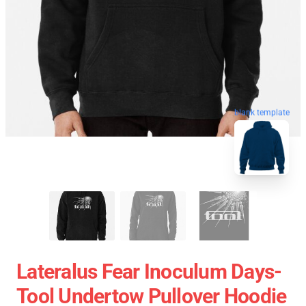
blank template
Lateralus Fear Inoculum Days-
Tool Undertow Pullover Hoodie