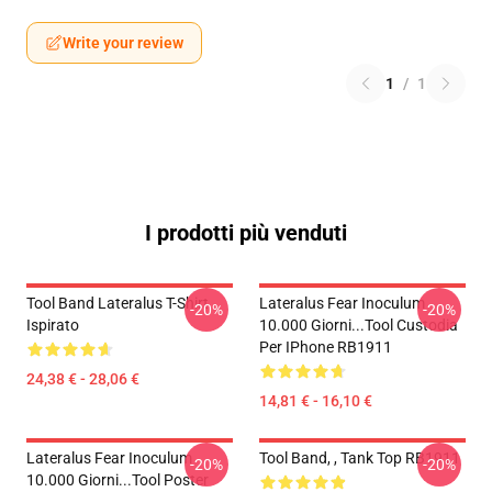
Write your review
1
/
1
I prodotti più venduti
Tool Band Lateralus T-Shirt
Lateralus Fear Inoculum
-20%
-20%
Ispirato
10.000 Giorni...tool Custodia
Per IPhone RB1911
24,38 € - 28,06 €
14,81 € - 16,10 €
Lateralus Fear Inoculum
Tool Band, , Tank Top RB1911
-20%
-20%
10.000 Giorni...tool Poster