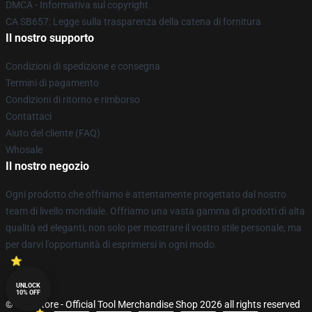
DMCA - Informativa sul copyright
CA SB657: Legge sulla trasparenza della catena di fornitura
Il nostro supporto
Condizioni di spedizione e consegna
Termini di pagamento
Condizioni di ritorno e rimborso
Contattaci
Aiuto del cliente (FAQ)
Whosale
Il nostro negozio
Ogni prodotto che offriamo è attentamente progettato dal nostro
team di livello mondiale. Offriamo una vasta gamma di prodotti di alta
qualità ed eleganti, non solo per mostrare il vostro stile personale, ma
per darvi l'opportunità di esprimersi in ogni modo.
UNLOCK
10% OFF
© Tool Store - Official Tool Merchandise Shop 2026 all rights reserved