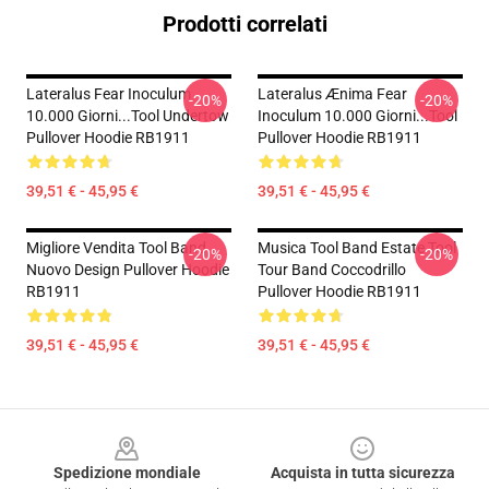
Prodotti correlati
Lateralus Fear Inoculum
Lateralus Ænima Fear
-20%
-20%
10.000 Giorni...tool Undertow
Inoculum 10.000 Giorni...tool
Pullover Hoodie RB1911
Pullover Hoodie RB1911
39,51 € - 45,95 €
39,51 € - 45,95 €
Migliore Vendita Tool Band
Musica Tool Band Estate Tool
-20%
-20%
Nuovo Design Pullover Hoodie
Tour Band Coccodrillo
RB1911
Pullover Hoodie RB1911
39,51 € - 45,95 €
39,51 € - 45,95 €
Footer
Spedizione mondiale
Acquista in tutta sicurezza