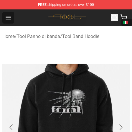
FREE
shipping on orders over $100
Tool Store - Official Tool Merchandise Shop
Open menu
Home
/
Tool Panno di banda
/
Tool Band Hoodie