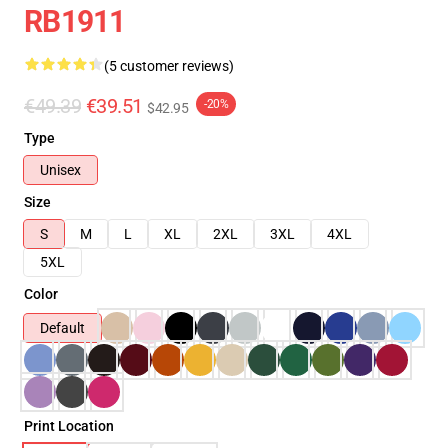
RB1911
(5 customer reviews)
€49.39
€39.51
-20%
$42.95
Type
Unisex
Size
S
M
L
XL
2XL
3XL
4XL
5XL
Color
Default
Print Location