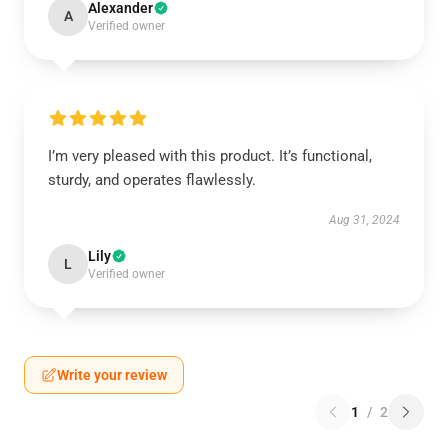
Alexander
A
Verified owner
I’m very pleased with this product. It’s functional,
sturdy, and operates flawlessly.
Aug 31, 2024
Lily
L
Verified owner
Write your review
1
/
2