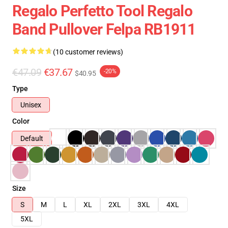
Regalo Perfetto Tool Regalo
Band Pullover Felpa RB1911
(10 customer reviews)
€47.09
€37.67
-20%
$40.95
Type
Unisex
Color
Default
Size
S
M
L
XL
2XL
3XL
4XL
5XL