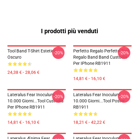
I prodotti più venduti
Tool Band T-Shirt Estetico
Perfetto Regalo Perfetto Tool
-20%
-20%
Oscuro
Regalo Band Band Custodia
Per IPhone RB1911
24,38 € - 28,06 €
14,81 € - 16,10 €
Lateralus Fear Inoculum
Lateralus Fear Inoculum
-20%
-20%
10.000 Giorni...tool Custodia
10.000 Giorni...tool Poster
Per IPhone RB1911
RB1911
14,81 € - 16,10 €
18,21 € - 42,22 €
Lateralus Ænima Fear
Lateralus Fear Inoculum