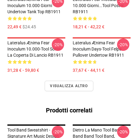
-20%
-20%
Inoculum 10.000 Giorni
10.000 Giorni...tool Poster
Undertow Tank Top RB1911
RB1911
22,49 €
$24.45
18,21 € - 42,22 €
Lateralus Ænima Fear
Lateralus Ænima Fear
-20%
-20%
Inoculum 10.000-Tool Sotto
Inoculum Days-Tool Felpa
La Coperta Di Lancio RB1911
Pullover Undertow RB1911
31,28 € - 59,80 €
37,67 € - 44,11 €
VISUALIZZA ALTRO
Prodotti correlati
Tool Band Sweatshirt -
Dietro La Mano Tool Band
-20%
-20%
Signature Art Music Design
Band Band Tool Band,