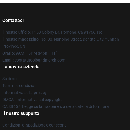
Contattaci
Il nostro ufficio
: 1153 Colony Dr. Pomona, Ca 91766, Noi
Il nostro magazzino
: No. 88, Nanping Street, Dengta City, Yunnan
Province, CN
Orario
: 9AM – 5PM (Mon – Fri)
Email
: contattitoolbandmerch.com
La nostra azienda
Su di noi
Termini e condizioni
Informativa sulla privacy
DMCA - Informativa sul copyright
CA SB657: Legge sulla trasparenza della catena di fornitura
Il nostro supporto
Condizioni di spedizione e consegna