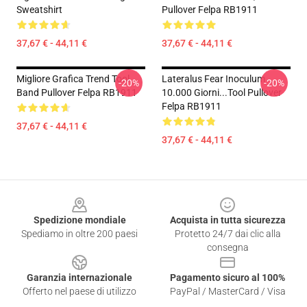
Sweatshirt
Pullover Felpa RB1911
37,67 € - 44,11 €
37,67 € - 44,11 €
Migliore Grafica Trend Tool
Lateralus Fear Inoculum
-20%
-20%
Band Pullover Felpa RB1911
10.000 Giorni...tool Pullover
Felpa RB1911
37,67 € - 44,11 €
37,67 € - 44,11 €
Footer
Spedizione mondiale
Acquista in tutta sicurezza
Spediamo in oltre 200 paesi
Protetto 24/7 dai clic alla
consegna
Garanzia internazionale
Pagamento sicuro al 100%
Offerto nel paese di utilizzo
PayPal / MasterCard / Visa