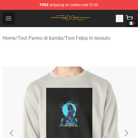
FREE
shipping on orders over $100
Tool Store - Official Tool Merchandise Shop
Open menu
Home
/
Tool Panno di banda
/
Tool Felpa in tessuto