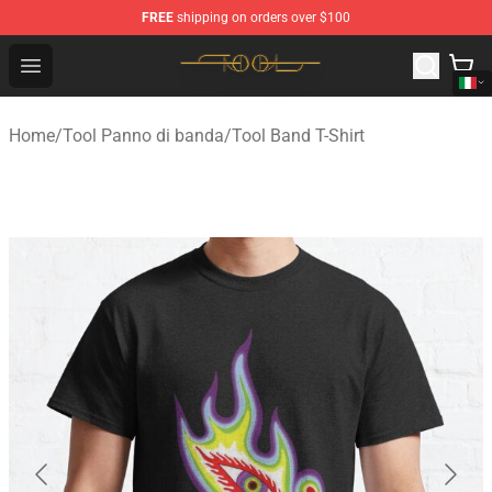
FREE
shipping on orders over $100
Tool Store - Official Tool Merchandise Shop
Open menu
Home
/
Tool Panno di banda
/
Tool Band T-Shirt