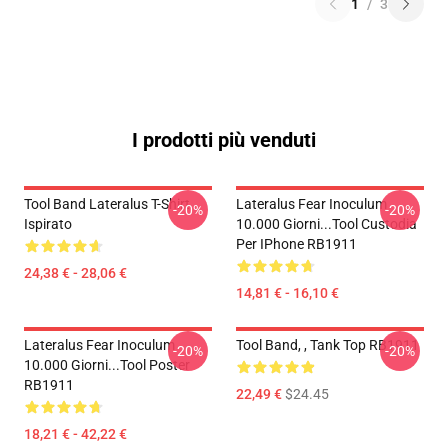
1
/
3
I prodotti più venduti
Tool Band Lateralus T-Shirt
Lateralus Fear Inoculum
-20%
-20%
Ispirato
10.000 Giorni...tool Custodia
Per IPhone RB1911
24,38 € - 28,06 €
14,81 € - 16,10 €
Lateralus Fear Inoculum
Tool Band, , Tank Top RB1911
-20%
-20%
10.000 Giorni...tool Poster
RB1911
22,49 €
$24.45
18,21 € - 42,22 €