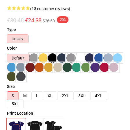
(13 customer reviews)
€30.48
€24.38
-20%
$26.50
Type
Unisex
Color
Default
Size
S
M
L
XL
2XL
3XL
4XL
5XL
Print Location