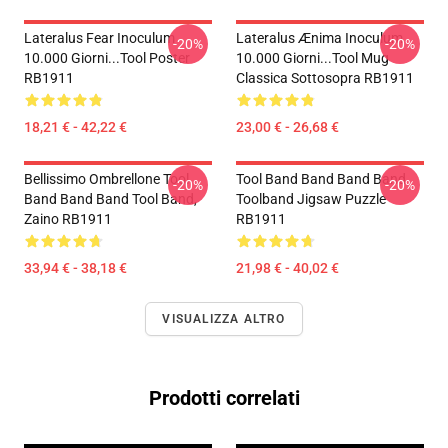
Lateralus Fear Inoculum
Lateralus Ænima Inoculum
-20%
-20%
10.000 Giorni...tool Poster
10.000 Giorni...tool Mug
RB1911
Classica Sottosopra RB1911
18,21 € - 42,22 €
23,00 € - 26,68 €
Bellissimo Ombrellone Tool
Tool Band Band Band Band
-20%
-20%
Band Band Band Tool Band,
Toolband Jigsaw Puzzle
Zaino RB1911
RB1911
33,94 € - 38,18 €
21,98 € - 40,02 €
VISUALIZZA ALTRO
Prodotti correlati