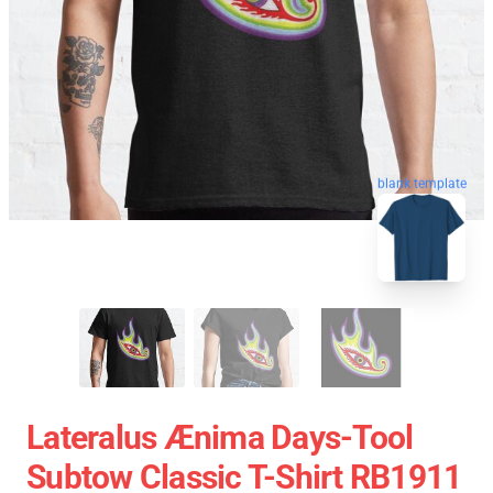
blank template
Lateralus Ænima Days-Tool
Subtow Classic T-Shirt RB1911