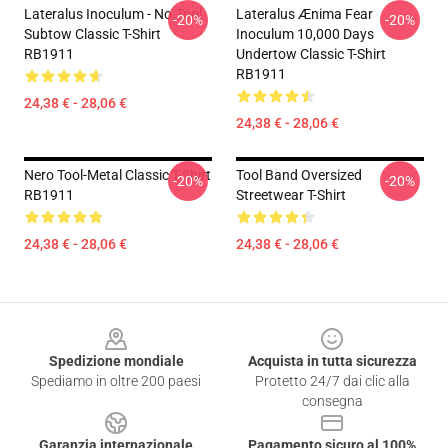
Lateralus Inoculum - No.tool
Lateralus Ænima Fear
-20%
-20%
Subtow Classic T-Shirt
Inoculum 10,000 Days
RB1911
Undertow Classic T-Shirt
RB1911
24,38 € - 28,06 €
24,38 € - 28,06 €
Nero Tool-Metal Classic T-Shirt
Tool Band Oversized
-20%
-20%
RB1911
Streetwear T-Shirt
24,38 € - 28,06 €
24,38 € - 28,06 €
Footer
Spedizione mondiale
Acquista in tutta sicurezza
Spediamo in oltre 200 paesi
Protetto 24/7 dai clic alla
consegna
Garanzia internazionale
Pagamento sicuro al 100%