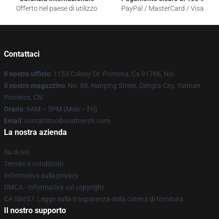
Offerto nel paese di utilizzo
PayPal / MasterCard / Visa
Contattaci
Il nostro ufficio
: 1153 Colony Dr. Pomona, Ca 91766, Noi
Il nostro magazzino
: No. 88, Nanping Street, Dengta City, Yunnan
Province, CN
Orario
: 9AM – 5PM (Mon – Fri)
Email
: contattitoolbandmerch.com
La nostra azienda
Su di noi
Termini e condizioni
Informativa sulla privacy
DMCA - Informativa sul copyright
CA SB657: Legge sulla trasparenza della catena di fornitura
Il nostro supporto